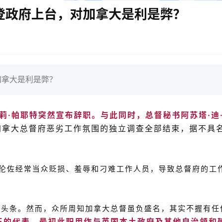
拜登政府上台，对加拿大是利是弊？
加拿大是利是弊？
莉·帕耶特突然宣布辞职。与此同时，总督秘书阿苏塔·迪
加拿大总督府恶劣工作氛围的独立调查全部结束，据不具
洛伦佐经常当众贬损、羞辱和刁难工作人员，导致总督府的工
体头条。然而，众所周知加拿大总督虽负盛名，其实不握有任
王的代表，最初此职用作与英国本土政府及其他自治领和