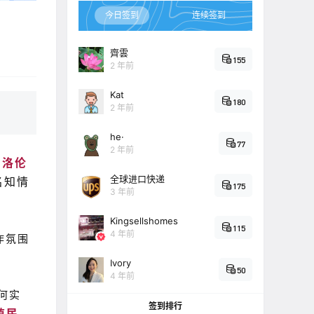
今日签到
连续签到
齊雲
155
2 年前
Kat
180
2 年前
he·
77
2 年前
·洛伦
全球进口快递
名知情
175
3 年前
Kingsellshomes
115
4 年前
作氛围
Ivory
50
4 年前
何实
签到排行
殖民