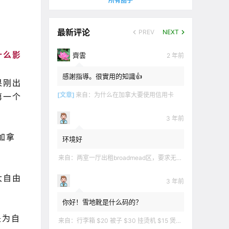
所有圈子
最新评论
PREV
NEXT
什么影
齊雲
2 年前
感謝指導。很實用的知識👍
果刚出
[文章]
来自：
为什么在加拿大要使用信用卡
第一个
3 年前
加拿
环境好
来自：
两室一厅出租broadmead区，要求无烟无宠无麻无party，租金2200不包水电有意短信联系2508858496
大自由
3 年前
你好！雪地靴是什么码的？
是为自
来自：
行李箱 $20 被子 $30 挂烫机 $15 煲汤锅 $5 华夫饼机 $5 衣服 $5 雪地靴 $10 滑雪手套 $10 宜家衣物收纳 .