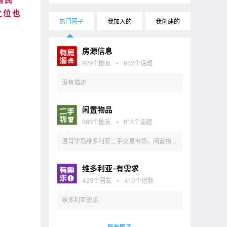
之位也
热门圈子
我加入的
我创建的
房源信息
•
929
个圈友
952
个话题
没有描述
闲置物品
•
686
个圈友
618
个话题
温哥华岛维多利亚二手交易市场，闲置物品
出售
维多利亚-有需求
•
425
个圈友
410
个话题
维多利亚需求