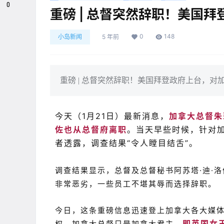
0
重磅 | 总督突然辞职！美国
0
148
小岛新闻
5 年前
重磅 | 总督突然辞职！美国拜登政府上台，对
今天（1月21日）最新消息，
加拿大总督朱
佐也从总督府离职
。当天早些时候，针对
者透露，调查结果“令人瞠目结舌”。
调查结果显示，总督及总督秘书阿苏塔·迪·
非常恶劣，一些员工不堪其辱而选择辞职。
今日，这条重磅信息迅速登上加拿大各大媒
即英国女
权。加拿大总督只是加拿大君主，