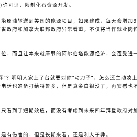
XL)许可证，限制化石资源开发。
塔原油输送到美国的能源项目，如果建成，每天会增加8
塔省政府和加拿大联邦政府异常看重，不仅将当作就业岗
岗位，而且让本来就孱弱的阿尔伯塔能源经济，会遭受进
辱”？明明人家上了台就要对你“动刀子”，怎么还主动凑
个电话也准备打给特鲁多，但是真金白银没了，再安慰也
说只看到了短期效应，而没有考虑到未来四年拜登政府对
内是有伤害的，但是长期来看，还是利大于弊。