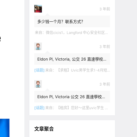
3 年前
多少钱一个月？联系方式？
来自：
微信cicis1，Langford 中心安全社区完全独立平地出入一室一厅一书房步行5分钟到公车站和商业圈 有后花园和.
3 年前
Eldon Pl, Victoria, 公交 26 直達學校，
$1,350 + 20% utilities.
[话题]
来自：
【求租】Uvic男学生求1-4月短租
3 年前
Eldon Pl, Victoria 公交 26 直達學校，
$1,350 + utilities.
[话题]
来自：
【租房】您好～这里uvic学生 明年1月份开始 希望找个独立出入的 爱干净 谢谢！
文章聚合