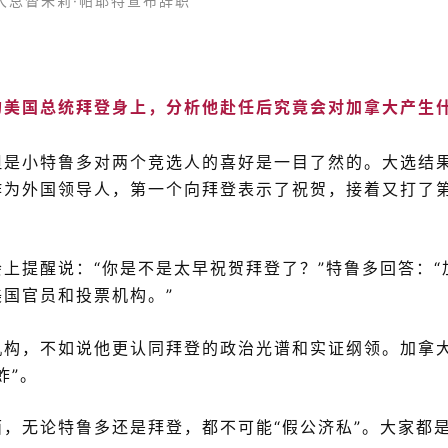
大总督朱莉·帕耶特宣布辞职
的美国总统拜登身上，分析他赴任后究竟会对加拿大产生
但是小特鲁多对两个竞选人的喜好是一目了然的。大选结
作为外国领导人，第一个向拜登表示了祝贺，接着又打了
上提醒说：“你是不是太早祝贺拜登了？”特鲁多回答：“
国官员和投票机构。”
机构，不如说他更认同拜登的政治光谱和实证纲领。加拿
蚱”。
，无论特鲁多还是拜登，都不可能“假公济私”。大家都