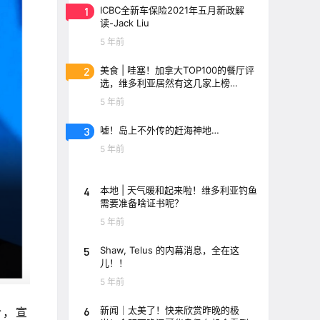
1
ICBC全新车保险2021年五月新政解
读-Jack Liu
5 年前
2
美食 | 哇塞！加拿大TOP100的餐厅评
选，维多利亚居然有这几家上榜
了！！
5 年前
3
嘘！岛上不外传的赶海神地…
5 年前
4
本地 | 天气暖和起来啦！维多利亚钓鱼
需要准备啥证书呢？
5 年前
5
Shaw, Telus 的内幕消息，全在这
儿！！
5 年前
6
新闻｜太美了！快来欣赏昨晚的极
令，宣