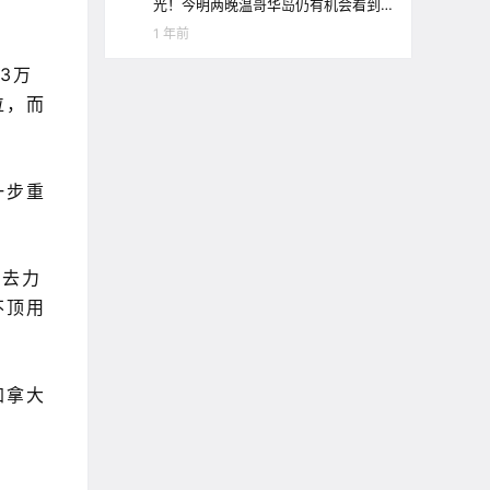
光！今明两晚温哥华岛仍有机会看到
极光哦！
1 年前
3万
位，而
一步重
上去力
不顶用
加拿大