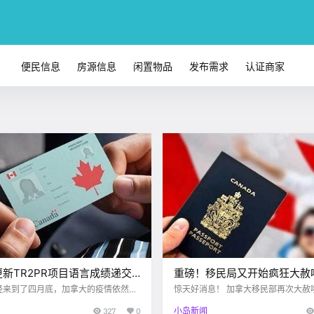
便民信息
房源信息
闲置物品
发布需求
认证商家
新TR2PR项目语言成绩递交
重磅！移民局又开始疯狂大赦
境内签证持有人数据曝光
个移民名额基本白送。。。
经来到了四月底，加拿大的疫情依然没
惊天好消息！ 加拿大移民部再次大赦
移民的朋友快看过来！！！ www.cp24.com 就
327
0
小岛新闻
斯坦的航班实施了为期30天的封禁，并
在今天，加拿大移民部宣布 将开放新