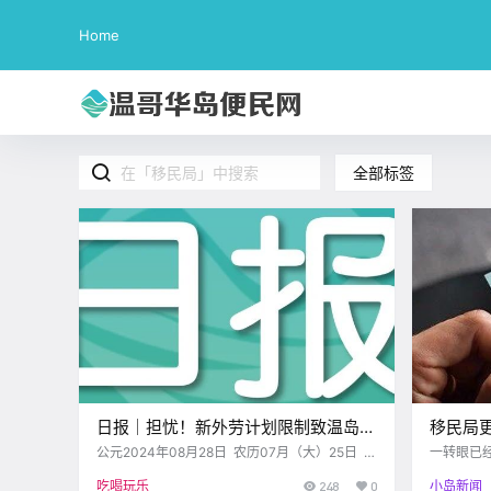
Home
全部标签
日报｜担忧！新外劳计划限制致温岛雇
移民局更
主招工难？South Island Powwow重
要求，
公元2024年08月28日 农历07月（大）25日 星
一转眼已
期三 处女座 < 今日黄历 > 维多利亚本周气象预
有好转。 政府进一步加强了旅行限制，对来自印
返维多利亚
吃喝玩乐
248
0
小岛新闻
报（华氏度） 日 一 二 三 四 五 六 .
度、巴基