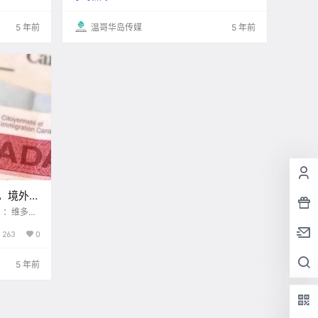
是来自三种
民局再次扩大了获批疫情应对方案的高校名单，
希望可以帮助更多的国.
5 年前
温哥华岛传媒
5 年前
，境外上
）：维多利
263
0
返回加拿大
生看完都慌
5 年前