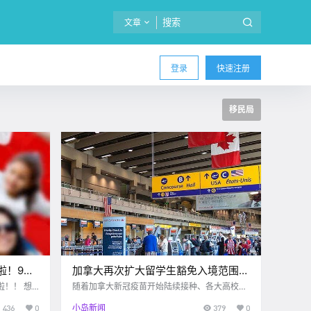
文章
登录
快速注册
移民局
啦！9W
加拿大再次扩大留学生豁免入境范围，
家长陪同入境无需额外申请！
啦！！ 想
随着加拿大新冠疫苗开始陆续接种、各大高校官
宣恢复面对面授课，计划在近期返回加拿大的留
436
0
小岛新闻
379
0
的移民项目
学生小伙伴也越来越多了。 就在近日，加拿大移