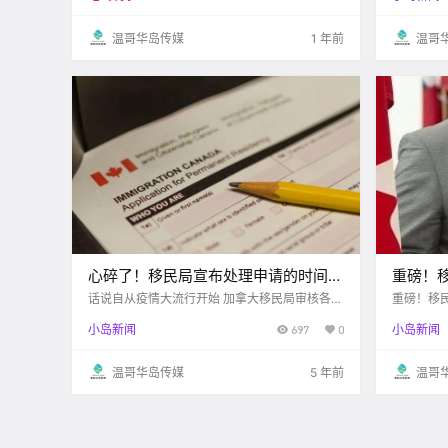
将现有的国
日。 
温哥华岛传媒
1 年前
温哥
心碎了！移民局宣布处理申请的时间全
重磅！
部延长！尤其这个申请！
能入境
话说自从疫情大流行开始 加拿大移民局审核各类
重磅！移
申请的时间 以及处理申请速度都变得更加漫长了
拿大，不
小岛新闻
697
0
小岛新闻
疫情之前速度就不快 这下更是只能无尽的等待
然而今天局姐却看到一个 可能会让很多人感到心
碎的消息： 加拿.
温哥华岛传媒
5 年前
温哥