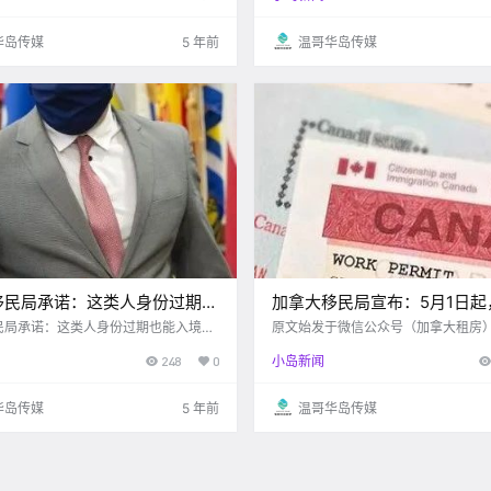
际旅行禁令延长至了2021年5月21
接纳9万人成为永久居民 其接纳对象
不过，疫情的持续.
渠道的.
华岛传媒
5 年前
温哥华岛传媒
移民局承诺：这类人身份过期也
加拿大移民局宣布：5月1日起
加拿大，不影响移民！
网课不再计入毕业工签时长！
民局承诺：这类人身份过期也能入境加
原文始发于微信公众号（加拿大租房
影响移民！
亚 近日，加拿大华人的朋友圈里，都在传这么一
248
0
小岛新闻
条消息：留学生如果不在5月1日前，
上课，毕业工签可能不保！ 很多留学
了，那么究竟有哪些人将受到.
华岛传媒
5 年前
温哥华岛传媒