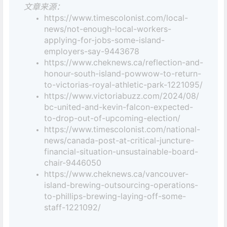
文章来源：
https://www.timescolonist.com/local-
news/not-enough-local-workers-
applying-for-jobs-some-island-
employers-say-9443678
https://www.cheknews.ca/reflection-and-
honour-south-island-powwow-to-return-
to-victorias-royal-athletic-park-1221095/
https://www.victoriabuzz.com/2024/08/
bc-united-and-kevin-falcon-expected-
to-drop-out-of-upcoming-election/
https://www.timescolonist.com/national-
news/canada-post-at-critical-juncture-
financial-situation-unsustainable-board-
chair-9446050
https://www.cheknews.ca/vancouver-
island-brewing-outsourcing-operations-
to-phillips-brewing-laying-off-some-
staff-1221092/