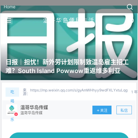
Home
温哥华岛便民生活
日报｜担忧！新外劳计划限制致温岛雇主招工
难？South Island Powwow重返维多利亚
来
https://mp.weixin.qq.com/s/gyAmWHhyy9wdFXLYxtuLqg
吃
1 
源：
喝
温哥华岛传媒
关注
私信
玩
温哥华岛传媒
乐