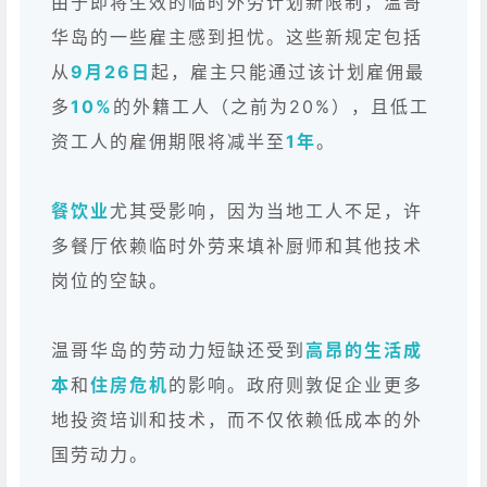
由于即将生效的临时外劳计划新限制，温哥
华岛的一些雇主感到担忧。
这些新规定包括
从
9月26日
起，雇主只能通过该计划雇佣最
多
10%
的外籍工人（之前为20%），且低工
资工人的雇佣期限将减半至
1
年
。
餐饮业
尤其受影响，因为当地工人不足，许
多餐厅依赖临时外劳来填补厨师和其他技术
岗位的空缺。
温哥华岛的劳动力短缺还受到
高昂的生活成
本
和
住房危机
的影响。政府则敦促企业更多
地投资培训和技术，而不仅依赖低成本的外
国劳动力。