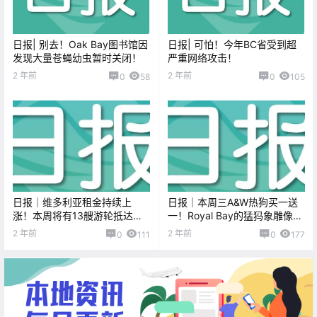
日报| 别去！Oak Bay图书馆因
日报| 可怕！今年BC省受到超
发现大量苍蝇幼虫暂时关闭！
严重网络攻击！
2 年前
2 年前
0
58
0
105
日报｜维多利亚租金持续上
日报｜本周三A&W热狗买一送
涨！本周将有13艘游轮抵达维
一！Royal Bay的猛犸象雕像竟
多利亚～
被他人纵火
2 年前
2 年前
0
111
0
177