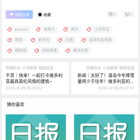
0
0
海报分享
收藏
powow
加拿大
周末
工作签证
担忧
新外劳
日报
温哥华岛传媒
移民局
移民政策
维多利亚
吃喝玩乐
小岛新闻
精选信息
吃喝玩乐
小岛新闻
精选信息
干货｜快来！一起打卡维多利
新闻｜太好了！温岛今冬降雪
亚最具英伦风情的建筑~
量将少于往年！维多利亚的猫
咪救助机构需要你的帮助~
2024-8-28 20:20:03
2024-8-29 20:27:37
猜你喜欢