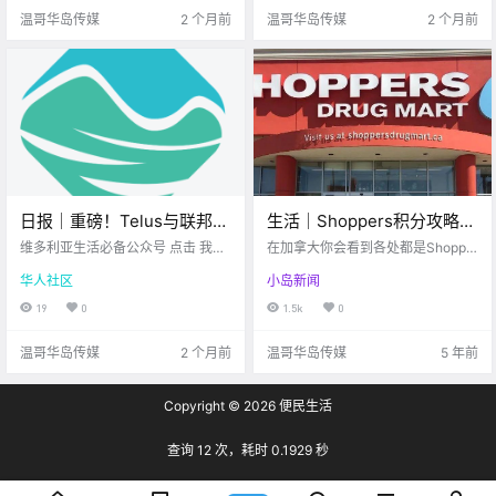
来看看今天.
钱达人” 如果.
温哥华岛传媒
2 个月前
温哥华岛传媒
2 个月前
日报｜重磅！Telus与联邦政
生活｜Shoppers积分攻略，
府联手，在BC省打造主权AI
学会打6.7折的秘密！！
维多利亚生活必备公众号 点击 我在
在加拿大你会看到各处都是Shopper
数据中心！View Royal公路
维多利亚 关注并置顶 2026.5.11 我
s Drug Mart，简称Shoppers，隶属
华人社区
小岛新闻
想一直在你身边 公元2026年5月11
于加拿大最大的零售商Loblaws，它
赛车，导致翻车事故！
日 农历3月25日 星期一 金牛座 <
可以算作是我们常见的生活超市，
19
0
1.5k
0
今日黄历 > 维多利亚本周气象预.
因为除了药品，保健品，护理品
等，它还售卖我们日常所需的生活
温哥华岛传媒
2 个月前
温哥华岛传媒
5 年前
用品，乃至于还有食.
Copyright © 2026
便民生活
查询 12 次，耗时 0.1929 秒