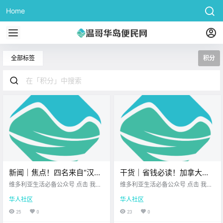
Home
全部标签
积分
新闻｜焦点！四名来自“汉坦
干货｜省钱必读！加拿大各
病毒邮轮”的加拿大人抵达维
大积分隐藏联动全攻略，教
维多利亚生活必备公众号 点击 我在
维多利亚生活必备公众号 点击 我在
多利亚，在岛上隔离！今天
维多利亚 关注并置顶 2026.5.11 我
你薅秃每一个福利！
维多利亚 关注并置顶 2026.5.11 我
华人社区
华人社区
想一直在你身边 大家周一好呀~ 新
想一直在你身边 在这个生活成本不
凌晨你被安珀警报惊醒了
的一周开始了 希望大家今天工作或
断攀升的时代 聪明消费已经成为了
25
0
23
0
吗？孩子已安全获救！
学习 都能顺顺利利！ 忙碌之余 一起
一门必修课 作为生活在加拿大的“省