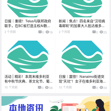
日报｜重磅！Telus与联邦政府
新闻｜焦点！四名来自“汉坦病
联手，在BC省打造主权AI数据
毒邮轮”的加拿大人抵达维多利
中心！View Royal公路赛车，
亚，在岛上隔离！今天凌晨你
2 个月前
2 个月前
0
19
0
25
导致翻车事故！
被安珀警报惊醒了吗？孩子已
安全获救！
活动 | 精彩！本周末维多利亚
日报｜震惊！Nanaimo街道突
有中秋节庆典、茶文化节、葡
现“天坑”！女子在维多利亚海滨
萄酒节、丰收集市、南瓜节、
突然分娩！
10 个月前
10 个月前
0
36
0
29
恐怖电影节、鬼怪酒吧之旅！