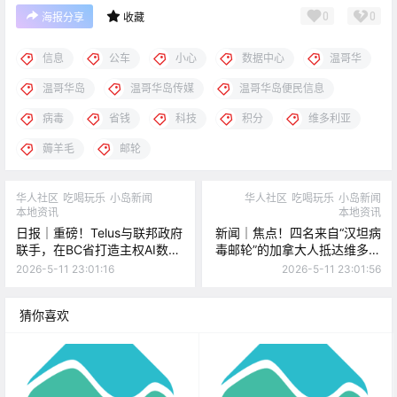
0
0
海报分享
收藏
信息
公车
小心
数据中心
温哥华
温哥华岛
温哥华岛传媒
温哥华岛便民信息
病毒
省钱
科技
积分
维多利亚
薅羊毛
邮轮
华人社区
吃喝玩乐
小岛新闻
华人社区
吃喝玩乐
小岛新闻
本地资讯
本地资讯
日报｜重磅！Telus与联邦政府
新闻｜焦点！四名来自“汉坦病
联手，在BC省打造主权AI数据
毒邮轮”的加拿大人抵达维多利
中心！View Royal公路赛车，
亚，在岛上隔离！今天凌晨你
2026-5-11 23:01:16
2026-5-11 23:01:56
导致翻车事故！
被安珀警报惊醒了吗？孩子已
安全获救！
猜你喜欢