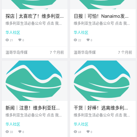
探店 | 太喜欢了！维多利亚
日报｜可怕！Nanaimo发生
这家工业风咖啡店，好喝又
凶杀案，65岁女子被杀！BC
维多利亚生活必备公众号 点击 我在
维多利亚生活必备公众号 点击 我在
有风格！
维多利亚 关注并置顶 2025.12.09 我
省宣布新措施应对亲密伴侣
维多利亚 关注并置顶 2025.12.05 我
华人社区
华人社区
想一直在你身边 前几天约朋友见面
想一直在你身边 公元2025年12月0
暴力！
三个人住得离得都不算近 于是决定
9日 农历10月20日 星期二 射手座
21
0
22
0
找一个中间点 我第一时间想到 Mile
< 今日黄历 > 维多利亚本周气象预
Zero Coff.
报.
温哥华岛传媒
7 个月前
温哥华岛传媒
7 个月前
新闻｜注意！维多利亚狂风
干货｜好棒！逃离维多利亚
暴雨，温哥华岛及周边地区
的雨季，这8个热门旅游目的
维多利亚生活必备公众号 点击 我在
维多利亚生活必备公众号 点击 我在
洪水风险上升！大维多利亚
维多利亚 关注并置顶 2025.12.10 我
地超适合温暖过冬！
维多利亚 关注并置顶 2025.12.10 我
华人社区
华人社区
想一直在你身边 大家周三好呀～
想一直在你身边 维多利亚的冬天 常
美术馆推出中国水墨画新
时间过得比想象快 不如先来看看今
常湿冷阴郁 偶尔换个环境、见见太
33
0
68
0
展！
天的新闻 让心情跟着亮一亮~ 温哥
阳 让身心重新充电 是很值得安排的