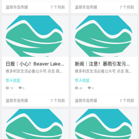
华岛及.
事情 从维多.
温哥华岛传媒
7 个月前
温哥华岛传媒
7 个月前
日报｜小心！Beaver Lake
新闻｜注意！暴雨引发污水
附近发生袭击事件！因积雪
溢流，维多利亚多处海滩关
维多利亚生活必备公众号 点击 我在
维多利亚生活必备公众号 点击 我在
不足，Mount Washington
维多利亚 关注并置顶 2025.12.10 我
闭！BC省洪灾严重！维多利
维多利亚 关注并置顶 2025.12.11 我
华人社区
华人社区
想一直在你身边 公元2025年12月10
想一直在你身边 大家周四好呀～ 时
开放日推迟！
亚成为全国鼠患最严重的城
日 农历10月21日 星期三 射手座 <
间过得比想象快 不如先来看看今天
15
0
45
0
市之一！
今日黄历 > 维多利亚本周气象预报.
的新闻 了解一下最近的新鲜事 暴
雨引发.
温哥华岛传媒
7 个月前
温哥华岛传媒
7 个月前