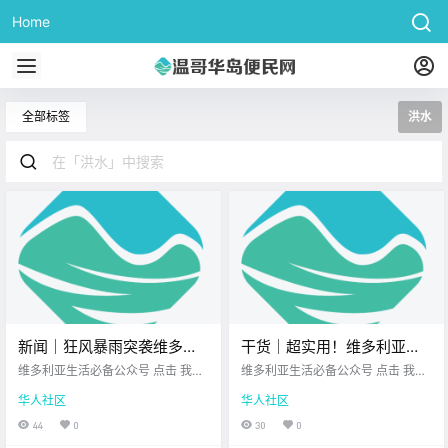
Home
全部标签
洪水
新闻｜狂风暴雨突袭维多利
干货｜超实用！维多利亚圣
亚！黄色预警启动，本周还
诞季葡萄酒选购指南，从
维多利亚生活必备公众号 点击 我在
维多利亚生活必备公众号 点击 我在
有好几波！美国人气炸鸡店
维多利亚 关注并置顶 2025.12.08 我
$25到$100+都有好选择！
维多利亚 关注并置顶 2025.12.08 我
华人社区
华人社区
想一直在你身边 大家周一好呀～
想一直在你身边 圣诞节快到了 街上
登陆维多利亚！
周末近在眼前 新的一周开始啦 不妨
已经亮起灯饰 商店开始摆出礼物区
44
0
30
0
先来看看 今天的新闻吧！ 维多利亚
域 家里也逐渐有了节日气氛 到了这