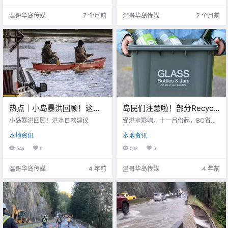
刻有了气氛 .
温哥华岛传媒
7 个月前
温哥华岛传媒
7 个月前
热点｜小岛暴洪回顾！这个
岛民们注意啦！部分Recycle
冬天，我们经历的太多太
垃圾由于洪水原因将暂停回
小岛暴洪回顾！洪水自救建议
受洪水影响，十一月份起，BC省，
多。。
收！！
除了可退款玻璃容器，所有玻璃瓶
本地资讯
本地资讯
和泡沫制品停止回收，其他可回收
物品则不受影响
544
0
506
0
温哥华岛传媒
4 年前
温哥华岛传媒
4 年前