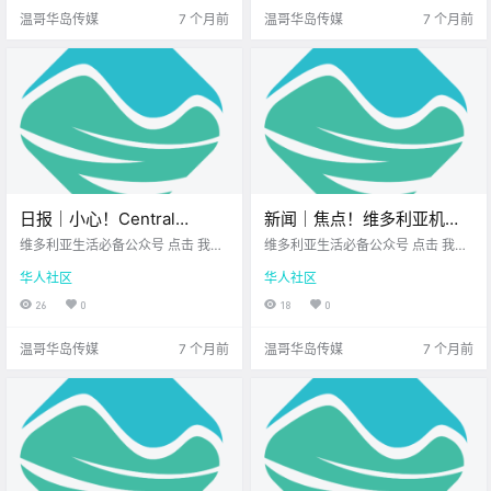
首.
个时候 每个人都.
温哥华岛传媒
7 个月前
温哥华岛传媒
7 个月前
日报｜小心！Central
新闻｜焦点！维多利亚机场
Saanich有三只美洲狮出没！
直达巴士要来了吗？Sidney
维多利亚生活必备公众号 点击 我在
维多利亚生活必备公众号 点击 我在
温哥华世界杯筹备负责人表
维多利亚 关注并置顶 2025.12.05 我
市长反对！维多利亚房租又
维多利亚 关注并置顶 2025.12.09 我
华人社区
华人社区
想一直在你身边 公元2025年12月0
想一直在你身边 大家周二好呀～
示已准备就绪！
降了！
8日 农历10月19日 星期一 射手座
新的一周慢慢进入节奏 博主也整理
26
0
18
0
< 今日黄历 > 维多利亚本周气象预
好了最新动态 来看看今天的新闻
报.
吧！ 机场.
温哥华岛传媒
7 个月前
温哥华岛传媒
7 个月前