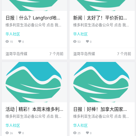
日报｜什么？Langford地税
新闻｜太好了！平价折扣超
要上调近16%？！Nanaimo
市No Frills登陆维多利亚市
维多利亚生活必备公众号 点击 我在
维多利亚生活必备公众号 点击 我在
房车起火致一人死亡！
维多利亚 关注并置顶 2025.12.11 我
中心，买菜省钱新选择！市
维多利亚 关注并置顶 2025.12.12 我
华人社区
华人社区
想一直在你身边 公元2025年12月11
想一直在你身边 大家周五好呀～
中心免费接驳车也来啦~
日 农历10月22日 星期四 射手座 <
在迎接周末之前 不如先来看看 今天
15
0
53
0
今日黄历 > 维多利亚本周气象预报.
的新闻吧！ No Frills空降维多利亚
市中.
温哥华岛传媒
7 个月前
温哥华岛传媒
7 个月前
活动 | 精彩！本周末维多利
日报｜好棒！加拿大国家公
亚有圣诞早餐、节日嘉年
园通行证来了，可免费入园
维多利亚生活必备公众号 点击 我在
维多利亚生活必备公众号 点击 我在
华、唐人街集市、圣诞工作
维多利亚 关注并置顶 2025.12.12 我
并享露营折扣！维多利亚市
维多利亚 关注并置顶 2025.12.12 我
华人社区
华人社区
想一直在你身边 12月的维多利亚 节
想一直在你身边 公元2025年12月12
坊、户外音乐会！
中心新开意式餐厅！
日模式正式上线 天黑得早了 街上却
日 农历10月23日 星期五 射手座 <
26
0
25
0
一点不冷清 灯一亮，人一多 城市立
今日黄历 > 维多利亚本周气象预报.