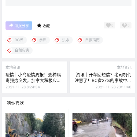
0
0
海报分享
收藏
BC省
暴洪
洪水
自救指南
自然灾害
本地资讯
本地资讯
疫情 | 小岛疫情周报！变种病
资讯｜开车回短信？老司机们
毒强势突发，加拿大积极应
注意了！BC省27%的事故中，
对！儿童接种登上日程！
司机因分心驾驶离世！
2021-11-28 8:24:34
2021-11-28 20:11:40
猜你喜欢