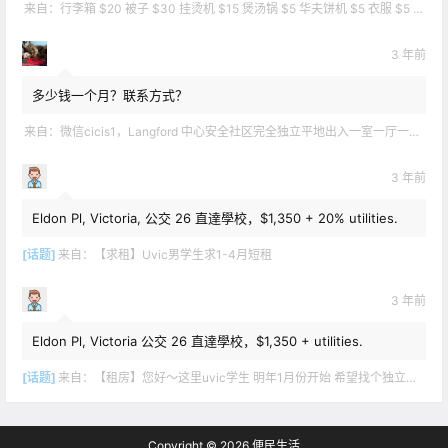
来自：
行李箱 $20 被子 $30 挂烫机 $15 煲汤锅 $5 华夫饼机 $5 衣服 $5 雪地靴 $10 滑雪手套 $10 宜家衣物收纳 .
3 年前
多少钱一个月？联系方式？
来自：
微信cicis1，Langford 中心安全社区完全独立平地出入一室一厅一书房步行5分钟到公车站和商业圈 有后花园和.
3 年前
Eldon Pl, Victoria, 公交 26 直達學校，$1,350 + 20% utilities.
[话题]
来自：
【求租】Uvic男学生求1-4月短租
3 年前
Eldon Pl, Victoria 公交 26 直達學校，$1,350 + utilities.
[话题]
来自：
【租房】您好～这里uvic学生 明年1月份开始 希望找个独立出入的 爱干净 谢谢！
Copyright © 2026
便民生活