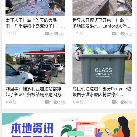
太吓人了！岛上昨天的大暴
世界末日模式已开启！！岛上
雨，几乎要把小岛淹没了！！
多地区发洪水，Lanford大停
就连医院的设备都被淹坏
电，这个冬天的雨水也太多
4 年前
4 年前
0
561
0
702
了。。
了！！
咋回事？维多利亚加油站都排
岛民们注意啦！部分Recycle垃
起了长龙！归根结底都是因为
圾由于洪水原因将暂停回
这场暴洪。。
收！！
4 年前
4 年前
0
465
0
506