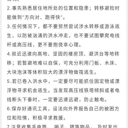
2.事先熟悉居住地所处的位置和隐患；转移避险时
能做到“方向对、跑得快”。
3.任何情况下，都不要贸然尝试涉水转移或游泳逃
生，以防被汹涌的洪水冲走，也不要试图攀爬电线
杆或高压线，更不要抱侥幸心理。
4.就近迅速向高地、坚固的楼房顶、避洪台等地转
移；若暂避地难以自保，可充分利用门板、木床、
大块泡沫等体积较大的漂浮物做筏逃生。
5.若已卷入洪水中，一定要尽可能抓住固定物或漂
浮物寻求机会逃生。当发现高压线铁塔倾斜或者电
线断头下垂时，一定要迅速远避，防止触电。
6.保存好通讯工具，设法向外界报告自己的被困方
位和险情，积极寻求救援。
7.注意收集手电筒、 哨子、锣等物品， 及时发出