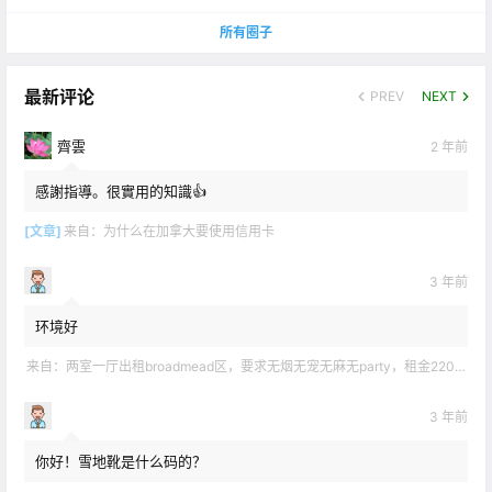
所有圈子
最新评论
PREV
NEXT
齊雲
2 年前
感謝指導。很實用的知識👍
[文章]
来自：
为什么在加拿大要使用信用卡
3 年前
环境好
来自：
两室一厅出租broadmead区，要求无烟无宠无麻无party，租金2200不包水电有意短信联系2508858496
3 年前
你好！雪地靴是什么码的？