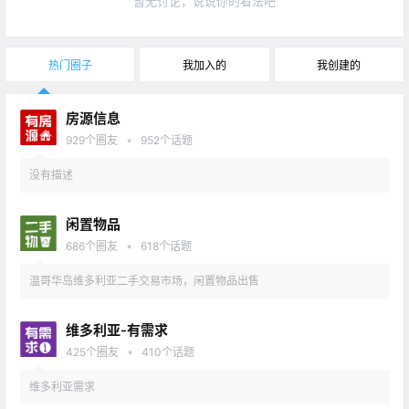
暂无讨论，说说你的看法吧
热门圈子
我加入的
我创建的
房源信息
•
929
个圈友
952
个话题
没有描述
闲置物品
•
686
个圈友
618
个话题
温哥华岛维多利亚二手交易市场，闲置物品出售
维多利亚-有需求
•
425
个圈友
410
个话题
维多利亚需求