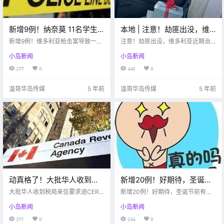
新增9例！纳奈莫 11名学生
本地 | 注意！劫匪出没，维
聚会每人被罚$230！！
多利亚近期治安极不安全！
新增9例！维多利亚枪击案导致一人
注意！劫匪出没，维多利亚近期治
死亡！纳奈莫 11名学生聚会每人被
安极不安全！
小岛新闻
小岛新闻
罚$230！！
277
0
440
0
温哥华岛传媒
5 年前
温哥华岛传媒
5 年前
动真格了！大批华人收到税
新增20例！好期待，圣诞节
局来信要求退CERB！有人立
前有可能收到1000刀疫情福
大批华人收到税局来信要求退CER
新增20例！好期待，圣诞节前有可
即退$1.4万，然后悲催了…
B！有人立即退$1.4万
利！！再次有人拒戴口罩被
能收到1000刀疫情福利！！再次有
小岛新闻
小岛新闻
人拒戴口罩被罚...
罚…
371
0
244
0