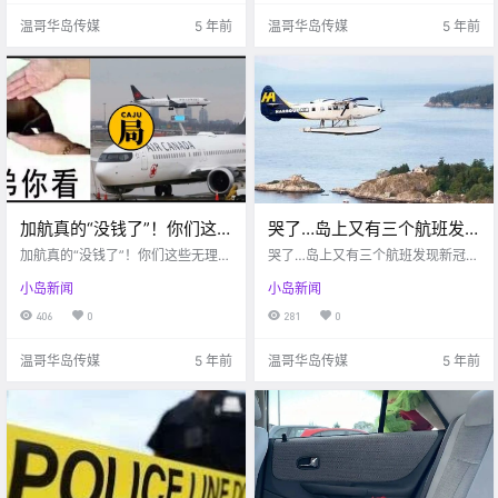
通过！ 好啦，一起来看看 周末的疫
温哥华岛传媒
5 年前
温哥华岛传媒
5 年前
情.
加航真的“没钱了”！你们这
哭了…岛上又有三个航班发
些无理顾客能不能别再要人
现新冠感染！都这样了，还
加航真的“没钱了”！你们这些无理顾
哭了…岛上又有三个航班发现新冠感
家退钱啦？
客能不能别再要人家退钱啦？
有人带头“抵制戴口罩”游
染！都这样了，还有人带头“抵制戴
小岛新闻
小岛新闻
口罩”游行？！
行？！
406
0
281
0
温哥华岛传媒
5 年前
温哥华岛传媒
5 年前