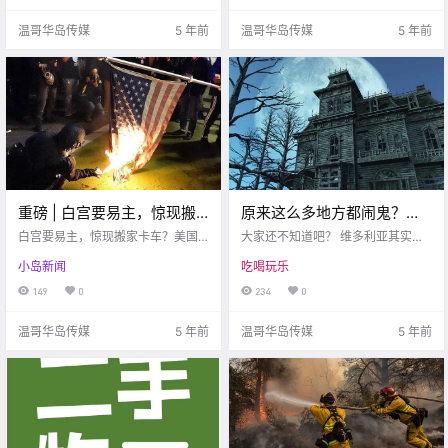
温哥华岛传媒
5 年前
温哥华岛传媒
5 年前
重磅 | 白宫要易主，惊现搬
原来这么多地方都闹鬼？！
家卡车？美国多地发生暴
维多利亚那些鲜为人知的”鬼
白宫要易主，惊现搬家卡车？美国
大家还不知道吧？ 维多利亚其实是B
乱！
多地发生暴乱
屋”。。。
C省最闹鬼的城市之一！ 有人说是
小岛新闻
吃喝玩乐
因为淘金热时期 我们是西部蛮荒非
常乱的结果 也有可能是墓地中有太
149
0
234
0
多无法安息的灵魂… 不过不管啥原
因 维多利亚令人毛骨悚然的名声响
温哥华岛传媒
5 年前
温哥华岛传媒
5 年前
彻BC.