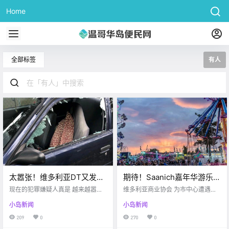
Home
全部标签
有人
太嚣张！维多利亚DT又发生
期待！Saanich嘉年华游乐场
砸车事件… 罪魁祸首可能精
今年有戏开放！！无语，居
现在的犯罪嫌疑人真是 越来越嚣张
维多利亚商业协会 为市中心遭遇破
神不正常？？
了 不仅当众大摇大摆的犯罪 事后还
然有人划车胎为乐。。
坏的店铺提供补助 Victoria buzz 随
小岛新闻
小岛新闻
敢威胁目击者？？？ 听着是不是很
着疫情的日益严重 最近的治安也开
离奇 维多利亚昨日 就发生了这样的
始动荡起来 这两个月以来 陆陆续续
209
0
270
0
一起事件.... victoria buzz 事发区域
的一直有店铺遭遇人为破坏 比如二