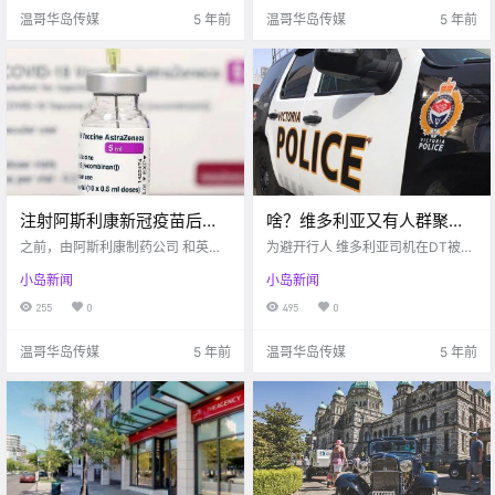
在维多利亚DT，Fe.
月份的一场涂鸦 就.
温哥华岛传媒
5 年前
温哥华岛传媒
5 年前
注射阿斯利康新冠疫苗后，
啥？维多利亚又有人群聚被
副作用居然是血栓？！已经
罚款$2300! 怒！DT女司机
之前，由阿斯利康制药公司 和英国
为避开行人 维多利亚司机在DT被殴
有人死了。。。
牛津大学联合研发的 阿斯利康新冠
被群殴…
打 Victoria buzz 3月27日晚 维多
小岛新闻
小岛新闻
疫苗由于存在 严重不良反应的可能
利亚DT附近又发生了一件 引起众怒
性， 在全球十多个国家被暂停接
的事情 一名女司机在给行人让路后
255
0
495
0
种， 其严重不良反应包括凝血、 血
却反被这三名路人暴力殴打？？ 事
栓和血小板严重减少。 但是近几.
件发生在Johnso.
温哥华岛传媒
5 年前
温哥华岛传媒
5 年前