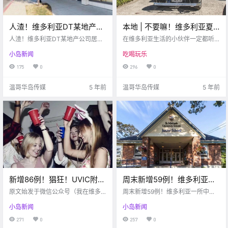
人渣！维多利亚DT某地产公
本地 | 不要嘛！维多利亚夏
司居然性侵职员？本地机场
季车展将永久取消… 快来看
人渣！维多利亚DT某地产公司居然
在维多利亚生活的小伙伴一定都听
即将增加多条内陆航线！
性侵职员？本地机场即将增加多条
看那些年的美好回忆吧！
说过维多利亚夏季会举办车展。然
小岛新闻
吃喝玩乐
内陆航线！
而Northwest Deuce Days车展的组
织者Al Clark近日在Facebook上表
175
0
296
0
示将永久地暂停这项活动。 victoria
buzz 什么是Northwest Deu.
温哥华岛传媒
5 年前
温哥华岛传媒
5 年前
新增86例！猖狂！UVIC附近
周末新增59例！维多利亚一
周末开派对，罚款2,300…糟
所中学发生疫情感染！上周
原文始发于微信公众号（我在维多
周末新增59例！维多利亚一所中学
心！Saanichton学校确诊一
利亚）：维多利亚 周一好呀 Finall
末UVIC学生百人群聚遭警察
发生疫情感染！上周末UVIC学生百
小岛新闻
小岛新闻
y！！ 博主今天拿到了五级驾照 本
人群聚遭警察罚款！！
例新冠…
罚款！！
来去年就该拿到证了 疫情硬生生拖
271
0
257
0
了博主一年 好在，有惊无险的顺利