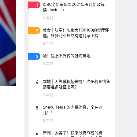
1
ICBC全新车保险2021年五月新政解
读-Jack Liu
5 年前
2
美食 | 哇塞！加拿大TOP100的餐厅评
选，维多利亚居然有这几家上榜
了！！
5 年前
3
嘘！岛上不外传的赶海神地…
5 年前
4
本地 | 天气暖和起来啦！维多利亚钓鱼
需要准备啥证书呢？
5 年前
5
Shaw, Telus 的内幕消息，全在这
儿！！
5 年前
6
新闻｜太美了！快来欣赏昨晚的极