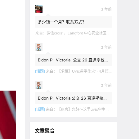
3 年前
多少钱一个月？联系方式？
来自：
微信cicis1，Langford 中心安全社区完全独立平地出入一室一厅一书房步行5分钟到公车站和商业圈 有后花园和.
3 年前
Eldon Pl, Victoria, 公交 26 直達學校，
$1,350 + 20% utilities.
[话题]
来自：
【求租】Uvic男学生求1-4月短租
3 年前
Eldon Pl, Victoria 公交 26 直達學校，
$1,350 + utilities.
[话题]
来自：
【租房】您好～这里uvic学生 明年1月份开始 希望找个独立出入的 爱干净 谢谢！
文章聚合