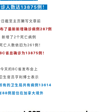
诊人数达13875例！
今日截至主页獭写文章前
公布了最新新增确诊病例287例
新增了2个死亡病例
死亡人数依旧为261例！
BC省总确诊为13875例！
今天的BC省发布会上
卫生官员亨利博士表示
所有的卫生局共有病例13614
有88例居住在加拿大境外