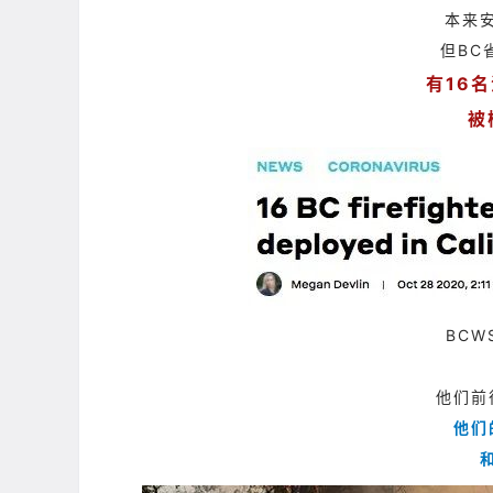
本来
但BC
有16
被
BCW
他们前
他们