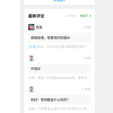
所有圈子
最新评论
PREV
NEXT
齊雲
2 年前
感謝指導。很實用的知識👍
[文章]
来自：
为什么在加拿大要使用信用卡
3 年前
环境好
来自：
两室一厅出租broadmead区，要求无烟无宠无麻无party，租金2200不包水电有意短信联系2508858496
3 年前
你好！雪地靴是什么码的？
来自：
行李箱 $20 被子 $30 挂烫机 $15 煲汤锅 $5 华夫饼机 $5 衣服 $5 雪地靴 $10 滑雪手套 $10 宜家衣物收纳 .