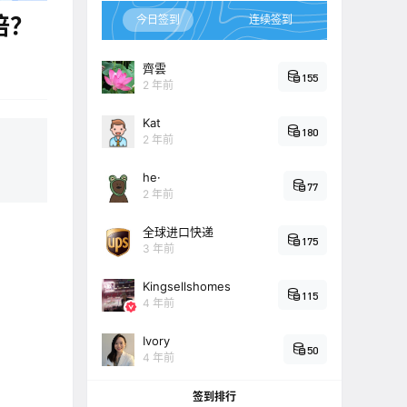
倍？
今日签到
连续签到
齊雲
155
2 年前
Kat
180
2 年前
he·
77
2 年前
全球进口快递
175
3 年前
Kingsellshomes
115
4 年前
Ivory
50
4 年前
签到排行