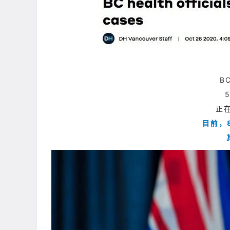
B
正
目前，