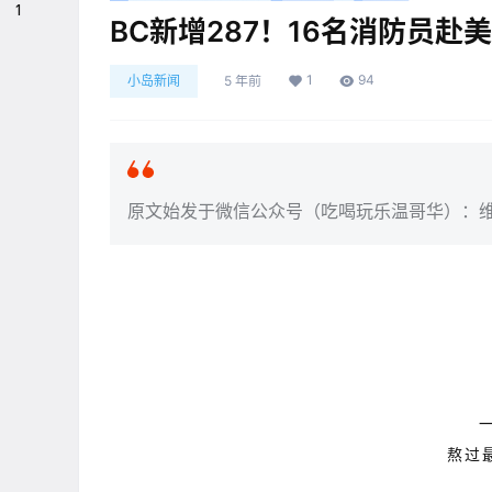
1
BC新增287！16名消防员赴
1
94
小岛新闻
5 年前
原文始发于微信公众号（吃喝玩乐温哥华）：
熬过