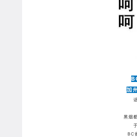
B
加
黑烟
BC