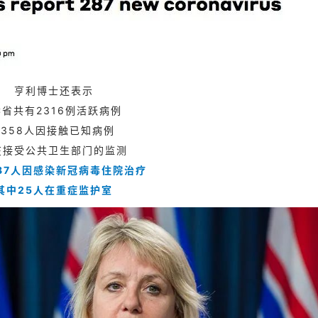
亨利博士还表示
C省共有2316例活跃病例
5358人因接触已知病例
在接受公共卫生部门的监测
87人因感染新冠病毒住院治疗
其中25人在重症监护室