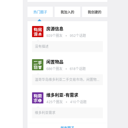
热门圈子
我加入的
我创建的
房源信息
•
929
个圈友
952
个话题
没有描述
闲置物品
•
686
个圈友
618
个话题
温哥华岛维多利亚二手交易市场，闲置物品
出售
维多利亚-有需求
•
425
个圈友
410
个话题
维多利亚需求