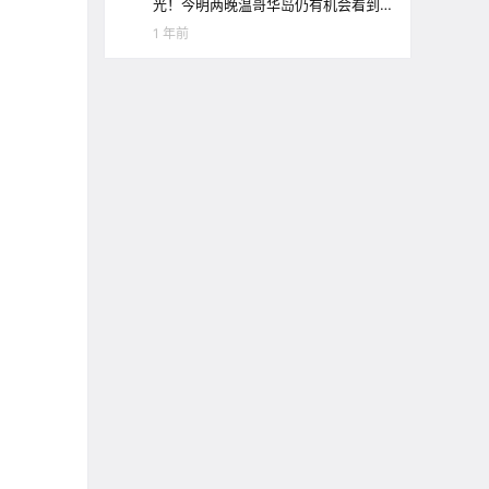
光！今明两晚温哥华岛仍有机会看到
极光哦！
1 年前