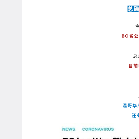
总确
BC省
总
目前
温哥华
还