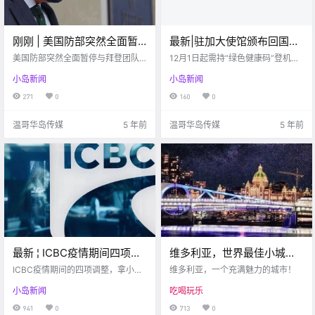
刚刚 | 美国防部突然全面暂
最新|驻加大使馆颁布回国新
停与拜登团队过渡工作
规！12月1日起需持“绿色健
美国防部突然全面暂停与拜登团队
12月1日起需持“绿色健康码”登机回
过渡工作
康码”登机！
国
小岛新闻
小岛新闻
271
0
160
0
温哥华岛传媒
5 年前
温哥华岛传媒
5 年前
最新 ¦ ICBC疫情期间四项重
维多利亚，世界最佳小城
大调整 这些变化你get了
市！
ICBC疫情期间的四项调整，拿小本
维多利亚，一个充满魅力的城市！
吗？
本记好了哦～
小岛新闻
吃喝玩乐
941
0
713
0