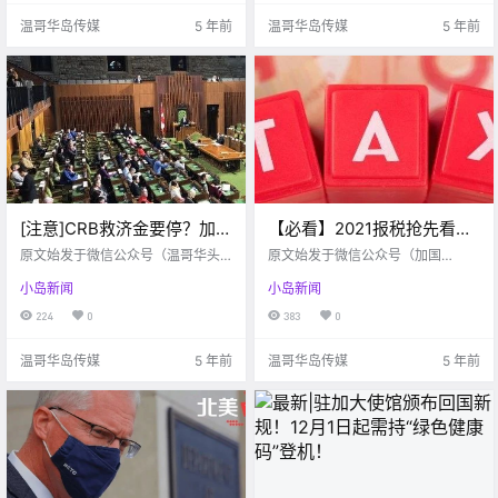
温哥华岛传媒
5 年前
温哥华岛传媒
5 年前
[注意]CRB救济金要停？加拿
【必看】2021报税抢先看！
大最新预算：疫情支出要减
加拿大最新报税指南， 提前
原文始发于微信公众号（温哥华头
原文始发于微信公众号（加国
86%！
条）：维多利亚 根据CP24报道，国
准备哪些材料？
通）：维多利亚 马上2月份了~报税
小岛新闻
小岛新闻
会预算监督机构（Parliament Budg
季节快到了！ 今天就和大家科普一
et Organization，PBO）表示，随
下加拿大都有哪些报税表格，这些
224
0
383
0
着加拿大逐渐从COVID-19疫情中恢
表格到底去哪里找? 01 最常见的.
复，与2020-21年相比，下一个财
温哥华岛传媒
5 年前
温哥华岛传媒
5 年前
政年度与疫情相关.