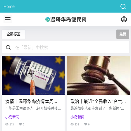
Home
全部标签
最新
疫情｜温哥华岛疫情本周周
政治｜最近“全民收入”名气
报！新冠疫苗可能会引发血
大噪！其实这些也不过是众
可能是因为很多人已经开始接种疫
最近很多人都注意到了一条新闻“加
栓风险？！
苗的原因，这周的疫情感染人数下
多提议中的一项罢了…
拿大新民主党表示，上台就把全国
小岛新闻
小岛新闻
降的特别明显。而各个公共场所的
最低工资提升至每小时$20元”，这
爆发情况也有所好转，没有像之前
不禁引发了一些朋友的好奇，新民
213
0
333
0
那样出现大规模爆发现象了。 话不
主党真的有权利提高最低工资吗？