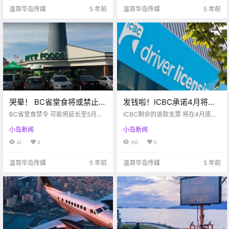
多说，跟着小编一起来看看本周岛
加拿大其他党派又有什么提议？ 那
温哥华岛传媒
5 年前
温哥华岛传媒
5 年前
上的疫情情况吧.
下面就和小编一.
哭晕！ BC省堂食将或禁止到
发钱啦！ICBC承诺4月将发
5月份！岛上又一家超市被曝
完退款支票！周末岛上多所
BC省堂食禁令 可能将延长至5月底
ICBC剩余的退款支票 将在4月底前
出疫情感染。。。
Victoria buzz 看完最新疫情 再来关
学校爆发疫情。。。
寄出 Victoria buzz 好消息来啦！！
小岛新闻
小岛新闻
注一下BC省最新禁令吧 最新消息 B
ICBC最新宣布 他们将在4月底之前
C省的堂食禁令 可能要延长5月底了
寄出剩下所有和疫情相关的退款支
42
0
202
0
上个月的时候 BC省在3月29日宣布
票 总共有286万张左右 符合以下条
餐厅禁止堂食.
件的人可以收.
温哥华岛传媒
5 年前
温哥华岛传媒
5 年前