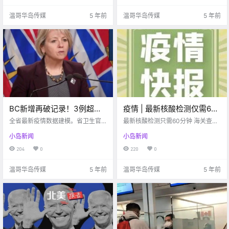
温哥华岛传媒
5 年前
温哥华岛传媒
5 年前
BC新增再破记录！3例超级
疫情 | 最新核酸检测仅需60
传播曝光，大温多家超市药
分钟；海关查获非法疫情物
全省最新疫情数据建模。省卫生官
最新核酸检测只需60分钟 海关查获
房奶茶店爆毒
员刚刚宣布10号至11号新增536
资；BC省再次鼓励“隔空拥
非法疫情物资 BC省继”撞肘“后鼓励
小岛新闻
小岛新闻
例，11号至今天12号新增594例，今
“隔空拥抱“”
抱”
天又创下单日新增最高纪录，之前
204
0
220
0
为上周五的589例。 省卫生当局也
宣布这两天再有4人死亡。全省新冠
温哥华岛传媒
5 年前
温哥华岛传媒
5 年前
死亡人数289人。 目.