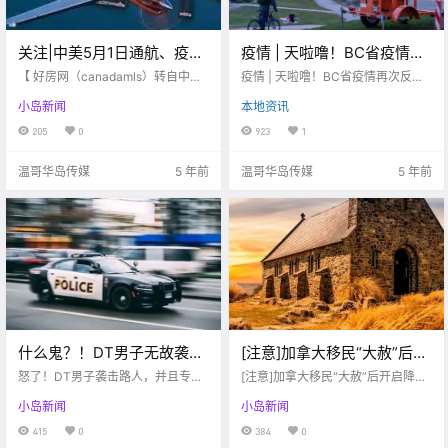
关注|中美5月1日通航、疫苗
疫情 | 天啦噜！BC省疫情再
护照互认不用隔离!
次反弹！快来看看本周疫情
【 好房网（canadamls）转自中美
疫情 | 天啦噜！BC省疫情再次反
企业峰会】 这段时间，中美之间恢
最新资讯吧~
弹！快来看看本周疫情最新资讯吧~
小岛新闻
本地资讯
复旅行正常化的利好消息频出，也
让被迫在家留学的广大留学生、有
205
0
923
1
意赴美或回国的华人看到了希望。
此前各种消息面反映出今年夏季，
温哥华岛传媒
5 年前
温哥华岛传媒
5 年前
甚至夏季之前，.
什么鬼？！DT男子无故袭击
[注意]加拿大移民“大赦”后开
路人，专挑女性下手？！维
启降分模式！房价或将井喷
怒了！DT男子袭击路人，并且专挑
[注意]加拿大移民“大赦”后开启降分
多利亚位列加拿大房租最贵
女性下手？？！太贵了，维多利亚
式上涨
模式！房价或将井喷式上涨
小岛新闻
小岛新闻
房租加拿大第四贵！维多利亚新开
城市第四名！
集市啦～
415
0
384
0