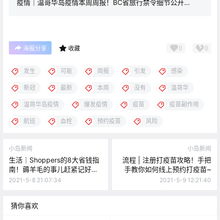
疫情｜温哥华岛疫情本周周报！BC省旅行禁令细节公开…
0
0
海报分享
收藏
发生
可能
周报
引发
感染
新冠
最新
本周
没有
温哥华
温哥华岛疫情
爆发疫情
疫苗
疫苗副作用
航班
血栓
预约疫苗
风险
小岛新闻
小岛新闻
生活｜Shoppers的8大省钱指
流程 | 注册打疫苗攻略！手把
南！薅羊毛的事儿赶紧记好哦
手教你如何线上预约打疫苗~
~
2021-5-8 21:07:34
2021-5-9 12:21:40
猜你喜欢