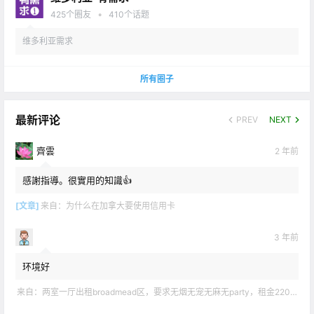
•
425
个圈友
410
个话题
维多利亚需求
所有圈子
最新评论
PREV
NEXT
齊雲
2 年前
感謝指導。很實用的知識👍
[文章]
来自：
为什么在加拿大要使用信用卡
3 年前
环境好
来自：
两室一厅出租broadmead区，要求无烟无宠无麻无party，租金2200不包水电有意短信联系2508858496