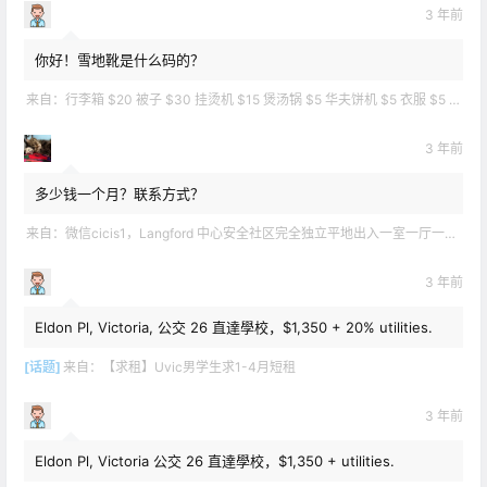
3 年前
你好！雪地靴是什么码的？
来自：
行李箱 $20 被子 $30 挂烫机 $15 煲汤锅 $5 华夫饼机 $5 衣服 $5 雪地靴 $10 滑雪手套 $10 宜家衣物收纳 .
3 年前
多少钱一个月？联系方式？
来自：
微信cicis1，Langford 中心安全社区完全独立平地出入一室一厅一书房步行5分钟到公车站和商业圈 有后花园和.
3 年前
Eldon Pl, Victoria, 公交 26 直達學校，$1,350 + 20% utilities.
[话题]
来自：
【求租】Uvic男学生求1-4月短租
3 年前
Eldon Pl, Victoria 公交 26 直達學校，$1,350 + utilities.