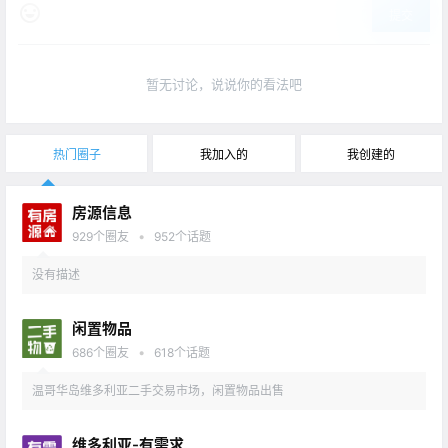
提交
暂无讨论，说说你的看法吧
热门圈子
我加入的
我创建的
房源信息
•
929
个圈友
952
个话题
没有描述
闲置物品
•
686
个圈友
618
个话题
温哥华岛维多利亚二手交易市场，闲置物品出售
维多利亚-有需求