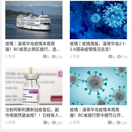
疫情｜温哥华岛疫情本周周
疫情 | 疫情周报，温哥华岛2.1-
报！BC省禁止跨区旅行，违者
2.6感染疫情情况总览！
罚款$575！！！
5 年前
5 年前
0
238
0
119
注射阿斯利康新冠疫苗后，副
疫情｜温哥华岛疫情本周周
作用居然是血栓？！已经有人
报！BC省旅行禁令细节公开...
死了。。。
5 年前
5 年前
0
255
0
226