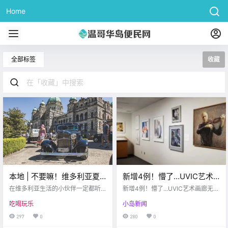
Home
全部标签
收藏
本地 | 不要嘛！维多利亚夏
新增4例！懵了…UVIC艺术
季车展将永久取消… 快来看
画廊无故被车撞！Saanich男
在维多利亚生活的小伙伴一定都听
新增4例！懵了...UVIC艺术画廊无故
看那些年的美好回忆吧！
说过维多利亚夏季会举办车展。然
子收藏未成年XX被起诉！！
被车撞！Saanich男子收藏未成年X
吃喝玩乐
小岛新闻
而Northwest Deuce Days车展的组
X被起诉！！
织者Al Clark近日在Facebook上表
297
0
280
0
示将永久地暂停这项活动。 victoria