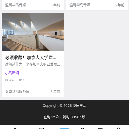
buzz 什么是Northwest Deu.
温哥华岛传媒
5 年前
温哥华岛传媒
5 年前
必须收藏！加拿大大学建筑
专业大盘点！
建筑系作为一个在加拿大职业发展
前景优良的专业，深受同学们的喜
小岛新闻
爱！今天小V就为大家介绍一下加拿
大顶尖院校的建筑系情况及录取要
456
0
求！ 就业前景 伴随着经济的不断发
展，人们的生活水平不断提高，对
温哥华岛服务留学
5 年前
于居住环境.
生的小V?
Copyright © 2026
便民生活
查询 12 次，耗时 0.1967 秒