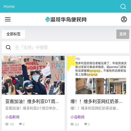
Home
全部标签
支持
亚裔加油！维多利亚DT周日
爆！！维多利亚网红奶茶店
举办亚裔支持游行！啥？萨
被砸！！老板：让本不富裕
亚裔加油！维多利亚DT周日举办亚
爆！！维多利亚网红奶茶店被
尼奇司机连撞三辆车逃
裔支持游行！啥？萨尼奇司机连撞
的店面雪上加霜。。。
砸！！老板：让本不富裕的店面雪
小岛新闻
小岛新闻
三辆车逃逸？！
上加霜。。
逸？！
175
0
262
0