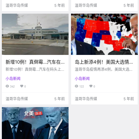
温哥华岛传媒
5 年前
温哥华岛传媒
5 年前
新增10例！真倒霉…汽车在
岛上新添4例！美国大选情况
码头上从10米高的甲板摔下
胶着，加拿大主流民调支持
新增10例！真倒霉...汽车在码头上从
温哥华岛疫情再添4例，美国大选战
去了！Saanich集资买地建公
10米高的甲板摔下去了！Saanich
特朗普？！
况紧张，加拿大大部分人民支持特
小岛新闻
小岛新闻
集资买地建公园？
朗普
园？
342
0
122
0
温哥华岛传媒
5 年前
温哥华岛传媒
5 年前