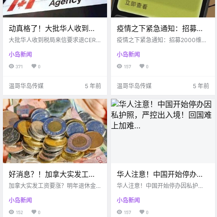
动真格了！大批华人收到税
疫情之下紧急通知：招募
局来信要求退CERB！有人立
2000维多利亚华人学英语，
大批华人收到税局来信要求退CER
疫情之下紧急通知：招募2000维多
即退$1.4万，然后悲催了…
B！有人立即退$1.4万
全程免费培训！
利亚华人学英语，全程免费培训！
小岛新闻
小岛新闻
371
0
157
0
温哥华岛传媒
5 年前
温哥华岛传媒
5 年前
好消息？！加拿大实发工资
华人注意！中国开始停办因
要涨了？明年退休金保费或
私护照，严控出入境！回国
加拿大实发工资要涨？明年退休金
华人注意！中国开始停办因私护
保持不变！
保费或保持不变！
难上加难…
照，严控出入境！回国难上加难...
小岛新闻
小岛新闻
152
0
157
0