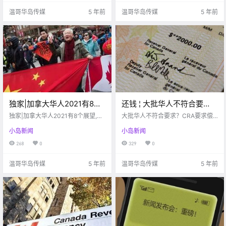
温哥华岛传媒
5 年前
温哥华岛传媒
5 年前
独家|加拿大华人2021有8个
还钱 ¦ 大批华人不符合要
展望,都与自身定位有关,您认
求？CRA要求偿还14000加
独家|加拿大华人2021有8个展望,都
大批华人不符合要求？CRA要求偿
同几个？
与自身定位有关,您认同几个？
币！
还14000加币！
小岛新闻
小岛新闻
268
0
329
0
温哥华岛传媒
5 年前
温哥华岛传媒
5 年前