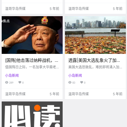
温哥华岛传媒
5 年前
温哥华岛传媒
5 年前
[国殇]他击落过纳粹战机，他
透露|美国大选乱象火了加拿
是国家柱石，他是华人的脊
大这个地方,大选难民将拖家
值国殇日之际，一名加拿大华裔老
美国大选恐致乱，难民即将涌入加
梁，他走了
兵去世
带口涌来
拿大
小岛新闻
小岛新闻
289
0
83
0
温哥华岛传媒
5 年前
温哥华岛传媒
5 年前