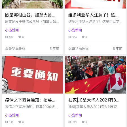
欧垦娜根山谷，加拿大第一
维多利亚华人注意了！这里
葡萄酒乡
可以学英语，全程免费！
原文始发于微信公众号（加拿大超
维多利亚华人注意了！这里可以学
凡自然BC省）：维多利亚 ? 欧垦娜
英语，全程免费！
小岛新闻
小岛新闻
根山谷 加拿大第一的酒乡 欧垦娜根
山谷（Okanagan Valley），加拿大
586
0
304
0
第一酒乡！ 在葡萄酒方面，它绝对
是被低估了的，它被称为“加拿大的
温哥华岛传媒
5 年前
温哥华岛传媒
5 年前
托斯.
疫情之下紧急通知：招募
独家|加拿大华人2021有8个
2000维多利亚华人学英语，
展望,都与自身定位有关,您认
疫情之下紧急通知：招募2000维多
独家|加拿大华人2021有8个展望,都
免费培训！
利亚华人学英语，免费培训！
同几个？
与自身定位有关,您认同几个？
小岛新闻
小岛新闻
199
0
183
0