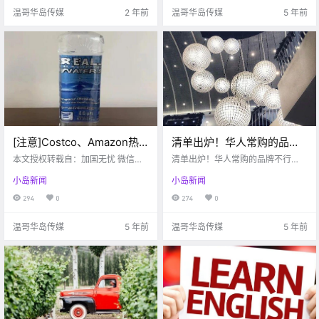
项以慈善为目标 以体育活动承.
可以夹死人 漂亮的女孩.
温哥华岛传媒
2 年前
温哥华岛传媒
5 年前
[注意]Costco、Amazon热
清单出炉！华人常购的品牌
卖的瓶装水致肝衰竭！11人
不行了，年底前在加拿大关
本文授权转载自：加国无忧 微信
清单出炉！华人常购的品牌不行
患病，1人肝移植！
号：www51ca 北美的华人们注意
100家店！
了，年底前在加拿大关100家店！
小岛新闻
小岛新闻
了！ 一款在Costco、Whole Food
s， 以及亚马逊网站上热销的 饮用
294
0
274
0
水被紧急召回！ 大家千万不要再喝
了！！！ 就是这款“Real Water”碱
温哥华岛传媒
5 年前
温哥华岛传媒
5 年前
性水 .