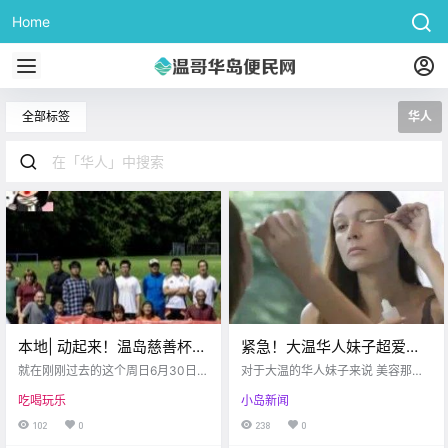
Home
全部标签
华人
本地| 动起来！温岛慈善杯足
紧急！大温华人妹子超爱用
球赛圆满结束！社区华人体
的睫毛精华可能导致眼瞎！
就在刚刚过去的这个周日6月30日 N
对于大温的华人妹子来说 美容那是
育发展再创佳绩～
anaimo华人足球的发展 有了一次史
使用注意了
每天必不可少的功课 每天敷面膜啦
吃喝玩乐
小岛新闻
诗级的进展 由门天佑和柯皓然同学
涂各种精华呀 身体的每一个死角都
组织的 温哥华岛慈善杯足球赛取得
要求完美 甚至对睫毛那也是要涂精
102
0
238
0
了巨大的成功 温哥华岛慈善杯是一
华的 毕竟有些男孩子的睫毛长到都