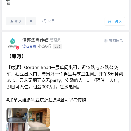
7月23日
0
赞
参与讨论
温哥华岛传媒
管理员
房源信息
钻石会员
小岛明星
Lv3
【房源】
【房源】Gorden head一层单间出租，近12路与27路公交
车，独立出入口，与另外一个男生共享卫生间。开车5分钟到
uvic。要求无烟无宠无party，安静的人士。（限住一人），
即日可入住。租金900/月，包水电网。
#加拿大维多利亚房源信息#温哥华岛传媒