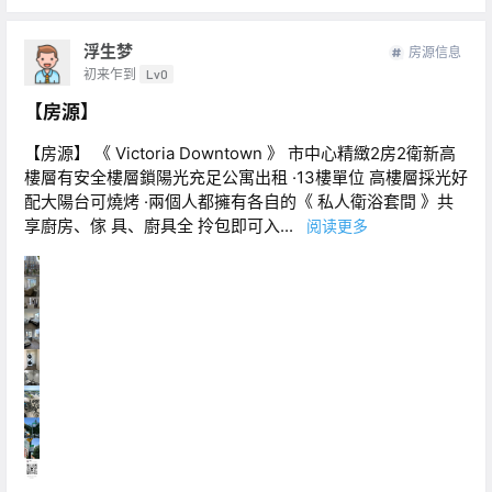
浮生梦
房源信息
初来乍到
Lv0
【房源】
【房源】 《 Victoria Downtown 》 市中心精緻2房2衛新高
樓層有安全樓層鎖陽光充足公寓出租 ·13樓單位 高樓層採光好
配大陽台可燒烤 ·兩個人都擁有各自的《 私人衛浴套間 》共
享廚房、傢 具、廚具全 拎包即可入...
阅读更多