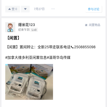
7月27日
0
赞
参与讨论
爆米花123
闲置物品
初来乍到
Lv0
【闲置】
【闲置】置闲转让：全新25带走联系电话📞2508855098
#加拿大维多利亚闲置信息#温哥华岛传媒