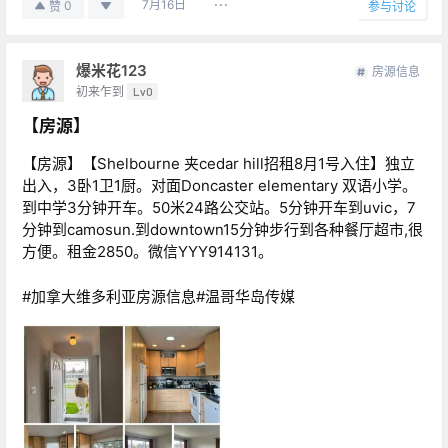
7月16日
0
赞
参与讨论
爆米花123
房源信息
初来乍到
Lv0
【房源】
【房源】【Shelbourne 夹cedar hill招租8月1号入住】独立
出入，3卧1卫1厨。对面Doncaster elementary 双语小学。
到中学3分钟开车。50米24路公交站。5分钟开车到uvic，7
分钟到camosun.到downtown15分钟步行到各种餐厅超市,很
方便。租金2850。微信YYY914131。
#加拿大维多利亚房源信息#温哥华岛传媒