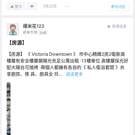
7月23日
0
赞
参与讨论
爆米花123
房源信息
初来乍到
Lv0
【房源】
【房源】 《 Victoria Downtown 》 市中心精緻2房2衛新高
樓層有安全樓層鎖陽光充足公寓出租 ·13樓單位 高樓層採光好
配大陽台可燒烤 ·兩個人都擁有各自的《 私人衛浴套間 》共
享廚房、傢 具、廚具全 拎...
阅读更多