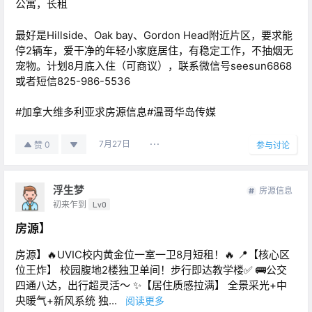
公寓，长租
最好是Hillside、Oak bay、Gordon Head附近片区，要求能
停2辆车，爱干净的年轻小家庭居住，有稳定工作，不抽烟无
宠物。计划8月底入住（可商议），联系微信号seesun6868
或者短信825-986-5536
#加拿大维多利亚求房源信息#温哥华岛传媒
7月27日
0
赞
参与讨论
浮生梦
房源信息
初来乍到
Lv0
房源】
房源】🔥UVIC校内黄金位一室一卫8月短租！🔥 📍【核心区
位王炸】 校园腹地2楼独卫单间！步行即达教学楼✅ 🚌公交
四通八达，出行超灵活～ ✨【居住质感拉满】 全景采光+中
央暖气+新风系统 独...
阅读更多