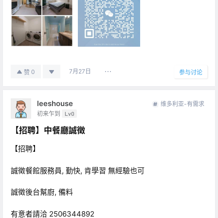
7月27日
0
赞
参与讨论
leeshouse
维多利亚-有需求
初来乍到
Lv0
【招聘】中餐廳誠徵
【招聘】
誠徵餐館服務員, 勤快, 肯學習 無經驗也可
誠徵後台幫廚, 備料
有意者請洽 2506344892