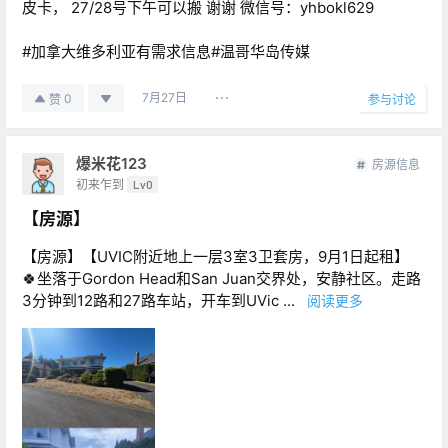
皮卡， 27/28号下午可以搬 谢谢 微信号：yhbokl629
#加拿大维多利亚有需求信息#温哥华岛传媒
7月27日
0
赞
参与讨论
爆米花123
房源信息
初来乍到
Lv0
【房源】
【房源】【UVIC附近地上一层3室3卫套房，9月1日起租】
🍀坐落于Gordon Head和San Juan交界处，安静社区。走路
3分钟到12路和27路车站，开车到UVic ...
阅读更多