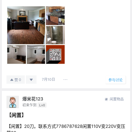
7月10日
0
赞
参与讨论
爆米花123
闲置物品
初来乍到
Lv0
【闲置】
【闲置】20刀。联系方式7786787628闲置110V变220V变压