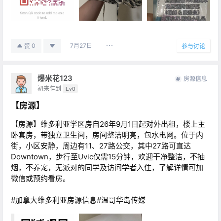
7月27日
0
赞
参与讨论
爆米花123
房源信息
初来乍到
Lv0
【房源】
【房源】维多利亚学区房自26年9月1日起对外出租，楼上主
卧套房，带独立卫生间，房间整洁明亮，包水电网。位于内
街，小区安静，周边有11、27路公交，其中27路可直达
Downtown，步行至Uvic仅需15分钟，欢迎干净整洁，不抽
烟，不养宠，无派对的同学及访问学者入住，了解详情可加
微信或预约看房。
#加拿大维多利亚房源信息#温哥华岛传媒