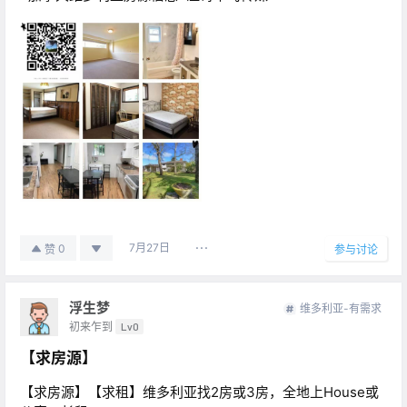
7月27日
0
赞
参与讨论
浮生梦
维多利亚-有需求
初来乍到
Lv0
【求房源】
【求房源】【求租】维多利亚找2房或3房，全地上House或