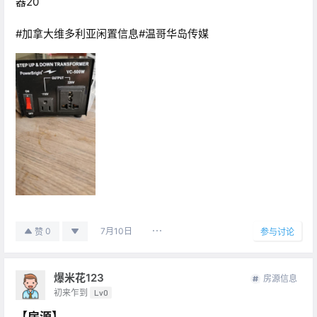
器20
#加拿大维多利亚闲置信息#温哥华岛传媒
7月10日
0
赞
参与讨论
爆米花123
房源信息
初来乍到
Lv0
【房源】