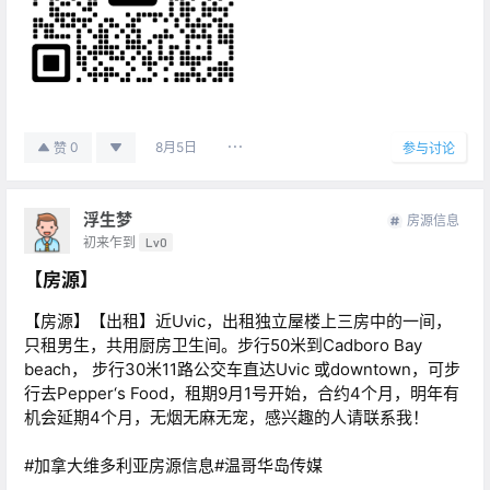
8月5日
0
赞
参与讨论
浮生梦
房源信息
初来乍到
Lv0
【房源】
【房源】【出租】近Uvic，出租独立屋楼上三房中的一间，
只租男生，共用厨房卫生间。步行50米到Cadboro Bay
beach， 步行30米11路公交车直达Uvic 或downtown，可步
行去Pepper‘s Food，租期9月1号开始，合约4个月，明年有
机会延期4个月，无烟无麻无宠，感兴趣的人请联系我！
#加拿大维多利亚房源信息#温哥华岛传媒