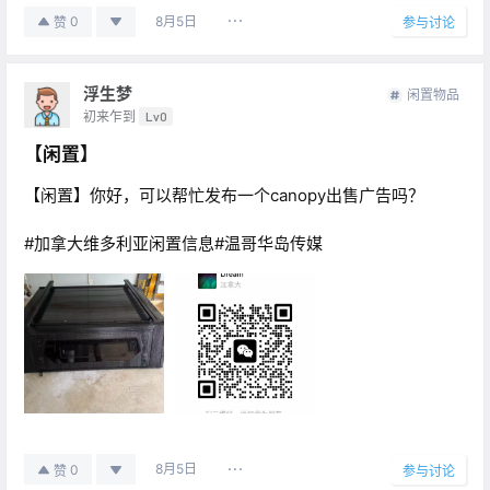
8月5日
0
赞
参与讨论
浮生梦
闲置物品
初来乍到
Lv0
【闲置】
【闲置】你好，可以帮忙发布一个canopy出售广告吗？
#加拿大维多利亚闲置信息#温哥华岛传媒
8月5日
0
赞
参与讨论