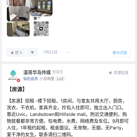
7月23日
0
赞
参与讨论
温哥华岛传媒
管理员
房源信息
钻石会员
小岛明星
Lv3
【房源】
【房源】招租 -楼下招租，1房间，与室友共用大厅，厨房，
洗衣、干衣机，家具齐全，拎包入住即可，独立出入门口。
靠近Uvic，Landsdown和Hillside mall。附近交通便利，购
物就餐都非常方便。包电费，水费，网络费及车位。9月即可
入住，1年租约起租，租金面议。无宠物，无烟，无Party，
爱干净的女生。联系请扫二维码。