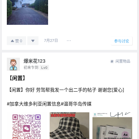
7月27日
0
赞
参与讨论
爆米花123
闲置物品
初来乍到
Lv0
【闲置】
【闲置】你好 劳驾帮我发一个出二手的帖子 谢谢您[爱心]
#加拿大维多利亚闲置信息#温哥华岛传媒