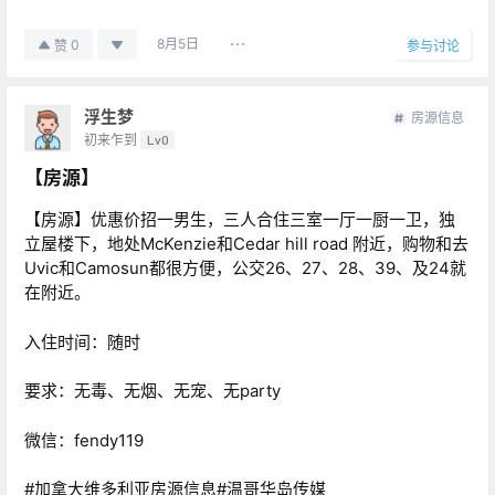
8月5日
0
赞
参与讨论
浮生梦
房源信息
初来乍到
Lv0
【房源】
【房源】优惠价招一男生，三人合住三室一厅一厨一卫，独
立屋楼下，地处McKenzie和Cedar hill road 附近，购物和去
Uvic和Camosun都很方便，公交26、27、28、39、及24就
在附近。
入住时间：随时
要求：无毒、无烟、无宠、无party
微信：fendy119
#加拿大维多利亚房源信息#温哥华岛传媒