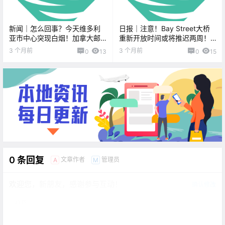
新闻｜怎么回事？今天维多利
日报｜注意！Bay Street大桥
亚市中心突现白烟！加拿大邮
重新开放时间或将推迟两周！
政逐步取消送信上门服务，温
维多利亚市地税调整，商业与
3 个月前
3 个月前
0
13
0
15
哥华岛不在首批名单中！
住宅税率比向3:1靠近！
0 条回复
文章作者
管理员
A
M
欢迎您，新朋友，感谢参与互动！
确认修改