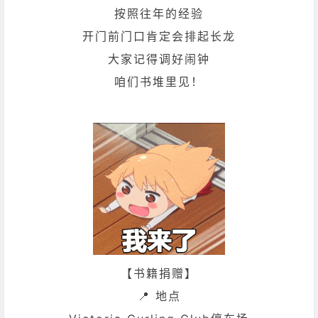
按照往年的经验
开门前门口肯定会排起长龙
大家记得调好闹钟
咱们书堆里见！
【书籍捐赠】
📍 地点