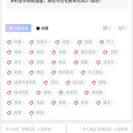
多利亚市地税调整，商业与住宅税率比向3:1靠近！
0
0
海报分享
收藏
中餐
加拿大
动物
发钱
吓人
周末
地铁
场景
徒步旅游
恐怖
房子
房租
探店
摄影
文化节
新闻
果园
每日新闻
水上游玩
温哥华岛传媒
游玩
独立屋
短租
维多利亚
美味
美术馆
美洲狮
美食
花园
西餐
财政
集市
露营
鲸鱼
华人社区
吃喝玩乐
小岛新闻
华人社区
吃喝玩乐
小岛新闻