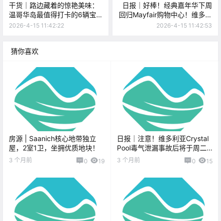
干货｜路边藏着的惊艳美味：
日报｜好棒！经典嘉年华下周
温哥华岛最值得打卡的6辆宝
回归Mayfair购物中心！维多利
藏餐车！
亚首届VIVAS Art Crawl周末举
2026-4-15 11:42:22
2026-4-15 11:42:53
办，开放百余间艺术工作室！
猜你喜欢
房源 | Saanich核心地带独立
日报｜注意！维多利亚Crystal
屋，2室1卫，坐拥优质地块！
Pool毒气泄漏事故后将于周二
重新开放！RRU入选全球最美
3 个月前
3 个月前
0
19
0
15
大学！