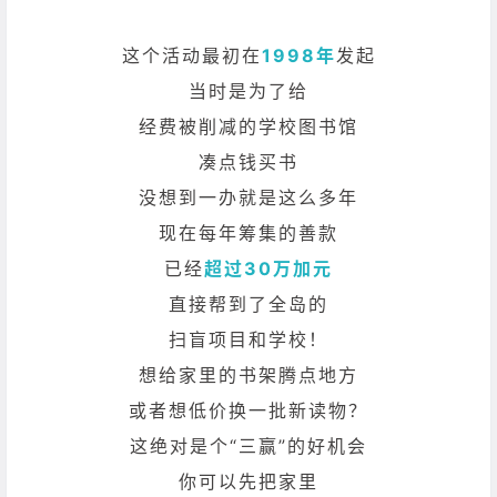
这个活动最初在
1998年
发起
当时是为了给
经费被削减的学校图书馆
凑点钱买书
没想到一办就是这么多年
现在每年筹集的善款
已经
超过30万加元
直接帮到了全岛的
扫盲项目和学校！
想给家里的书架腾点地方
或者想低价换一批新读物？
这绝对是个“三赢”的好机会
你可以先把家里