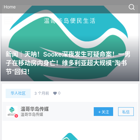
Home
温哥华岛便民生活
新闻｜天呐！Sooke深夜发生可疑命案！一男
子在移动房内身亡！维多利亚超大规模“淘书
节”回归！
0
华人社区
3 个月前
温哥华岛传媒
关注
私信
温哥华岛传媒