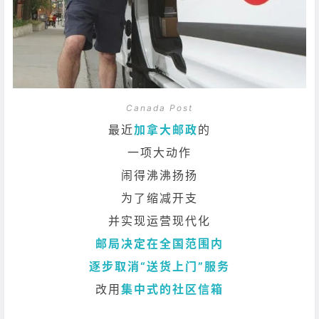
Canada Post
最近
加拿大邮政
的
一项大动作
闹得沸沸扬扬
为了缩减开支
并实现运营现代化
邮局决定在全国范围内
逐步取消“送货上门”服务
改用
集中式的社区信箱