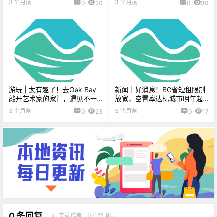
3 个月前
3 个月前
0
20
0
30
节”回归！
办，开放百余间艺术工作室！
游玩 | 太有趣了！去Oak Bay
新闻｜好消息！BC省短租限制
敲开艺术家的家门，遇见不一
放宽，空置率达标城市明年起
样的艺术生活！
有望重获自由！维多利亚春季
3 个月前
3 个月前
0
23
0
17
设计盛典来袭！
0 条回复
文章作者
管理员
A
M