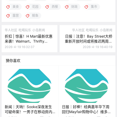
美食
花园
西餐
财政
集市
露营
鲸鱼
华人社区
吃喝玩乐
小岛新闻
华人社区
吃喝玩乐
小岛新闻
折扣 | 惊喜！H Mart最新优惠
日报｜注意！Bay Street大桥
来袭！Walmart、Thrifty
重新开放时间或将推迟两周！
Foods、Fairway折扣不断！
维多利亚市地税调整，商业与
2026-4-19 16:32:37
2026-4-19 16:40:19
住宅税率比向3:1靠近！
猜你喜欢
新闻｜天呐！Sooke深夜发生
日报｜好棒！经典嘉年华下周
可疑命案！一男子在移动房内
回归Mayfair购物中心！维多利
身亡！维多利亚超大规模“淘书
亚首届VIVAS Art Crawl周末举