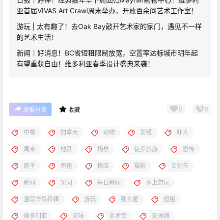
亚首届VIVAS Art Crawl周末举办，开放百余间艺术工作室！
游玩 | 太有趣了！去Oak Bay敲开艺术家的家门，遇见不一样
的艺术生活！
新闻｜好消息！BC省短租限制放宽，空置率达标城市明年起
有望重获自由！维多利亚春季设计盛典来袭！
0
0
海报分享
收藏
中餐
加拿大
动物
发钱
吓人
周末
地铁
场景
徒步旅游
恐怖
房子
房租
探店
摄影
文化节
新闻
果园
每日新闻
水上游玩
温哥华岛传媒
游玩
独立屋
短租
维多利亚
美味
美术馆
美洲狮