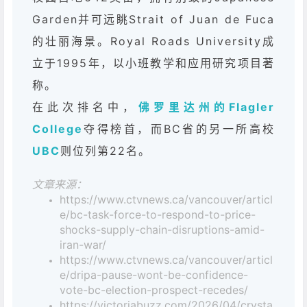
Garden并可远眺Strait of Juan de Fuca
的壮丽海景。Royal Roads University成
立于1995年，以小班教学和应用研究项目著
称。
在此次排名中，
佛罗里达州的Flagler
College
夺得榜首，而BC省的另一所高校
UBC
则位列第22名。
文章来源：
https://www.ctvnews.ca/vancouver/articl
e/bc-task-force-to-respond-to-price-
shocks-supply-chain-disruptions-amid-
iran-war/
https://www.ctvnews.ca/vancouver/articl
e/dripa-pause-wont-be-confidence-
vote-bc-election-prospect-recedes/
https://victoriabuzz.com/2026/04/crysta