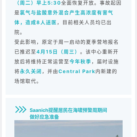
（周二）早上5:30
全面恢复开放。事故起因
是
氯气与盐酸意外混合产生高浓度有害气
体，造成8人送医
，目前相关人员均已出
院。
受此影响，原定于周一启动的夏季营地报名
已推迟至
4月15日（周三）
。该中心重新开
放后将维持正常运营至
今年秋季
，届时设施
将
永久关闭
，并由
Central Park
内新建的
场馆取代。
Saanich提醒居民在海啸预警周期间
做好应急准备