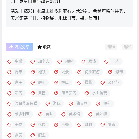
园，尽享山景与改建潜力！
活动｜精彩！本周末维多利亚有艺术巡礼、香槟蛋糕时装秀、
美术馆亲子日、植物展、地球日节、果园集市！
0
0
海报分享
收藏
中餐
加拿大
动物
发钱
吓人
周末
地铁
场景
徒步旅游
恐怖
房子
房租
探店
摄影
文化节
新闻
果园
每日新闻
水上游玩
温哥华岛传媒
游玩
独立屋
短租
维多利亚
美味
美术馆
美洲狮
美食
花园
西餐
财政
集市
露营
鲸鱼