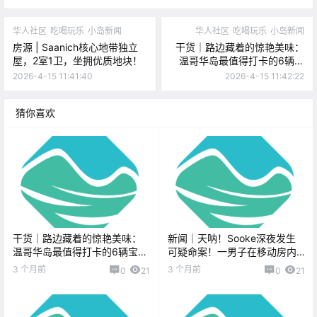
华人社区
吃喝玩乐
小岛新闻
华人社区
吃喝玩乐
小岛新闻
房源 | Saanich核心地带独立
干货｜路边藏着的惊艳美味：
屋，2室1卫，坐拥优质地块！
温哥华岛最值得打卡的6辆宝
藏餐车！
2026-4-15 11:41:40
2026-4-15 11:42:22
猜你喜欢
干货｜路边藏着的惊艳美味：
新闻｜天呐！Sooke深夜发生
温哥华岛最值得打卡的6辆宝藏
可疑命案！一男子在移动房内
餐车！
身亡！维多利亚超大规模“淘书
3 个月前
3 个月前
0
21
0
21
节”回归！