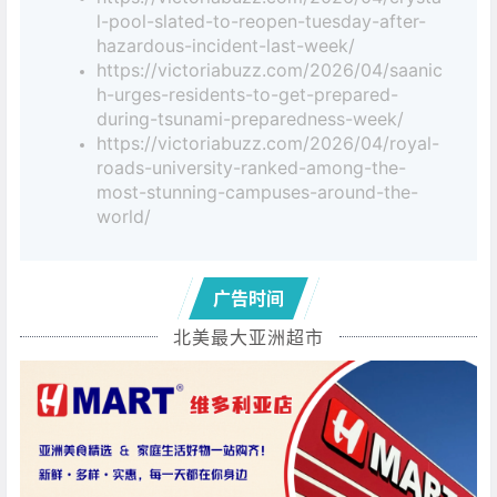
l-pool-slated-to-reopen-tuesday-after-
hazardous-incident-last-week/
https://victoriabuzz.com/2026/04/saanic
h-urges-residents-to-get-prepared-
during-tsunami-preparedness-week/
https://victoriabuzz.com/2026/04/royal-
roads-university-ranked-among-the-
most-stunning-campuses-around-the-
world/
广告时间
北美最大亚洲超市