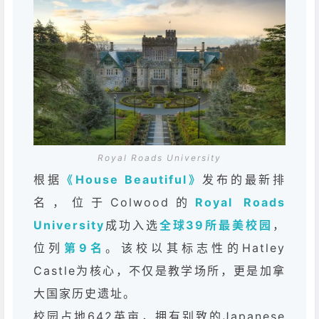
Royal Roads University
根据
《House Beautiful》
发布的最新排
名，位于Colwood的
Royal Roads
University
成功入选
全球39所最美校园
，
位列
第9名
。该校以其标志性的Hatley
Castle为核心，不仅是教学场所，更是加拿
大国家历史遗址。
校园占地642英亩，拥有别致的Japanese