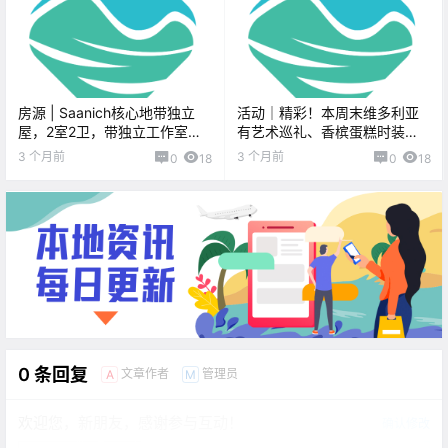
房源 | Saanich核心地带独立
活动｜精彩！本周末维多利亚
屋，2室2卫，带独立工作室及
有艺术巡礼、香槟蛋糕时装
花园，尽享山景与改建潜力！
秀、美术馆亲子日、植物展、
3 个月前
3 个月前
0
18
0
18
地球日节、果园集市！
0 条回复
文章作者
管理员
A
M
欢迎您，新朋友，感谢参与互动！
确认修改