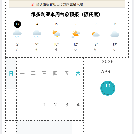
维多利亚本周气象预报（摄氏度）
2026
APRIL
日
一
二
三
四
五
六
13
1
2
3
4
_
_
_