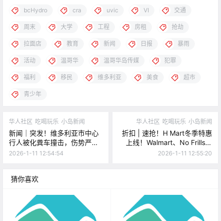
bcHydro
cra
uvic
VI
交通
周末
大学
工程
房租
抢劫
拉面店
教育
新闻
日报
暴雨
活动
温哥华
温哥华岛传媒
犯罪
福利
移民
维多利亚
美食
超市
青少年
华人社区
吃喝玩乐
小岛新闻
华人社区
吃喝玩乐
小岛新闻
新闻｜突发！维多利亚市中心
折扣 | 速抢！H Mart冬季特惠
行人被化粪车撞击，伤势严
上线！Walmart、No Frills、
重！维多利亚电影节公布完整
Thrifty Foods有好价！
2026-1-11 12:54:54
2026-1-11 12:55:20
片单和嘉宾阵容！
猜你喜欢