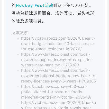
的
Hockey Fest活动
则从下午1:00开始。
活动包括球迷见面会、场外互动、街头冰球
体验及多项抽奖。
文章来源：
https://victoriabuzz.com/2026/01/early-
draft-budget-indicates-13-tax-increase-
for-esquimalt-residents-in-2026/
https://www.timescolonist.com/local-
news/cleanup-underway-after-spill-in-
waters-near-nanaimo-11713383
https://www.timescolonist.com/local-
news/recreational-boaters-now-have-to-
renew-licences-every-5-years-11709385
https://cheknews.ca/new-450-seat-
patio-pitched-for-save-on-foods-
memorial-centre-in-victoria-1298548/
https://victoriabuzz.com/2026/01/hocke
y-fest-returns-as-victoria-royals-gear-