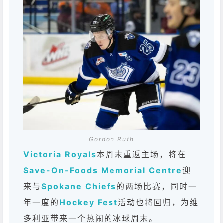
Gordon Rufh
Victoria Royals
本周末重返主场，将在
Save-On-Foods Memorial Centre
迎
来与
Spokane Chiefs
的两场比赛，同时一
年一度的
Hockey Fest
活动也将回归，为维
多利亚带来一个热闹的冰球周末。