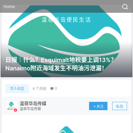
Home
温哥华岛便民生活
日报｜什么？Esquimalt地税要上调13%？
Nanaimo附近海域发生不明油污泄漏！
0
华人社区
6 个月前
温哥华岛传媒
关注
私信
温哥华岛传媒