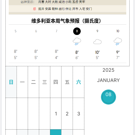
维多利亚本周气象预报（摄氏度）
2025
JANUARY
日
一
二
三
四
五
六
08
1
2
3
_
_
_
_