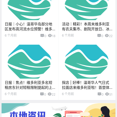
日报｜小心！温哥华岛部分地
活动｜精彩！本周末维多利亚
区发布高河流水位预警！维多
有农夫集市、剧院开放日、冰
利亚Symphony Splash要取
球节、音乐剧、爵士演出、卡
6 个月前
6 个月前
0
18
0
22
消？
拉OK、变装秀早午餐！
日报｜焦点！维多利亚多名短
探店 | 好棒！温哥华人气日式
租房东针对短租限制提起的上
拉面店来维多利亚啦！首尝体
诉被驳回！BC省要放松中医药
验分享！
6 个月前
6 个月前
0
22
0
51
监管，未持牌者也能开药？