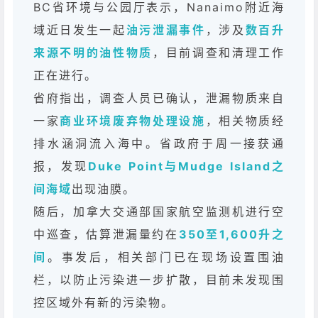
BC省环境与公园厅表示，Nanaimo附近海
域近日发生一起
油污泄漏事件
，涉及
数百升
来源不明的油性物质
，目前调查和清理工作
正在进行。
省府指出，调查人员已确认，泄漏物质来自
一家
商业环境废弃物处理设施
，相关物质经
排水涵洞流入海中。省政府于周一接获通
报，发现
Duke Point与Mudge Island之
间海域
出现油膜。
随后，加拿大交通部国家航空监测机进行空
中巡查，估算泄漏量约在
350至1,600升之
间
。事发后，相关部门已在现场设置围油
栏，以防止污染进一步扩散，目前未发现围
控区域外有新的污染物。