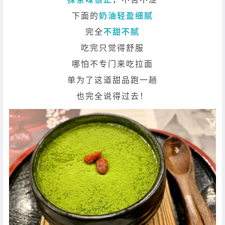
下面的
奶油轻盈细腻
完全
不甜不腻
吃完只觉得舒服
哪怕不专门来吃拉面
单为了这道甜品跑一趟
也完全说得过去！