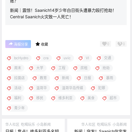
账？
新闻｜震惊！Saanich14岁少年白日街头遭暴力殴打抢劫！
Central Saanich火灾致一人死亡！
0
0
海报分享
收藏
bcHydro
cra
uvic
VI
交通
周末
大学
工程
房租
抢劫
拉面店
教育
新闻
日报
暴雨
活动
温哥华
温哥华岛传媒
犯罪
福利
移民
维多利亚
美食
超市
青少年
华人社区
吃喝玩乐
小岛新闻
华人社区
吃喝玩乐
小岛新闻
日报｜焦点！维多利亚多名短
新闻｜突发！Saanich住宅发