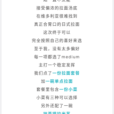
接受偏浓的拉面汤底
在维多利亚很难找到
真正合胃口的日式拉面
这次终于可以
完全按照自己的喜好来选
至于我，没有太多偏好
每一项都选了medium
主打一个稳定发挥
我们点了
一份拉面套餐
加
一碗单点拉面
套餐里包含
一份小菜
小菜有三种可以选择
另外还配了一碗
抹茶提拉米苏