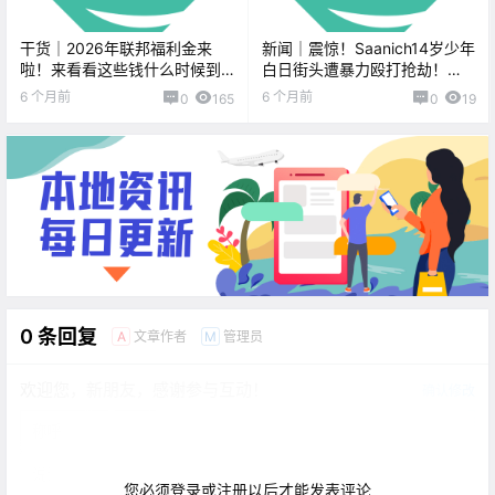
干货｜2026年联邦福利金来
新闻｜震惊！Saanich14岁少年
啦！来看看这些钱什么时候到
白日街头遭暴力殴打抢劫！
账？
Central Saanich火灾致一人死
6 个月前
6 个月前
0
165
0
19
亡！
0 条回复
文章作者
管理员
A
M
欢迎您，新朋友，感谢参与互动！
确认修改
您必须登录或注册以后才能发表评论