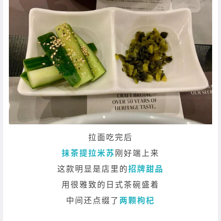
拉面吃完后
抹茶提拉米苏
刚好端上来
这款明显是店里的
招牌甜品
用很雅致的日式茶碗盛着
中间还点缀了
两颗枸杞