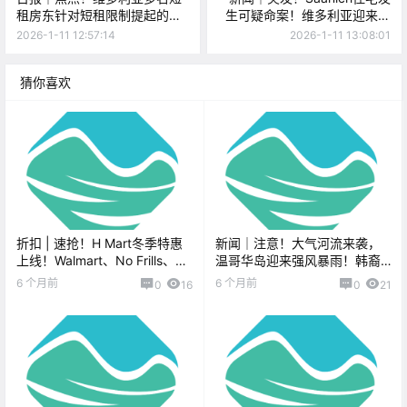
租房东针对短租限制提起的上
生可疑命案！维多利亚迎来诗
诉被驳回！BC省要放松中医药
歌、歌剧和爵士跨界演出，仅
2026-1-11 12:57:14
2026-1-11 13:08:01
监管，未持牌者也能开药？
一晚！
猜你喜欢
折扣 | 速抢！H Mart冬季特惠
新闻｜注意！大气河流来袭，
上线！Walmart、No Frills、
温哥华岛迎来强风暴雨！韩裔
Thrifty Foods有好价！
小提琴家公开性侵指控，温哥
6 个月前
6 个月前
0
16
0
21
华交响乐团旧案引发关注！