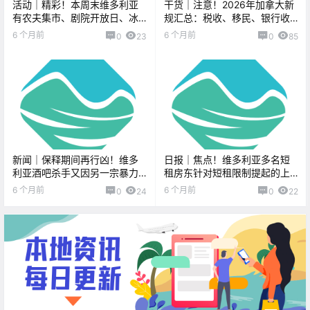
活动｜精彩！本周末维多利亚
干货｜注意！2026年加拿大新
有农夫集市、剧院开放日、冰
规汇总：税收、移民、银行收
球节、音乐剧、爵士演出、卡
费都变了！
6 个月前
6 个月前
0
23
0
85
拉OK、变装秀早午餐！
新闻｜保释期间再行凶！维多
日报｜焦点！维多利亚多名短
利亚酒吧杀手又因另一宗暴力
租房东针对短租限制提起的上
案被判刑！Cineplex $3.99亲
诉被驳回！BC省要放松中医药
6 个月前
6 个月前
0
24
0
22
子电影票回归！
监管，未持牌者也能开药？