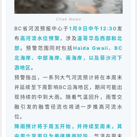
Chek News
BC省河流预报中心于
1月9日中午12:30
发
布
高河流水位预警
，涉及
温哥华岛西部和北
部
。预警范围同时包括
Haida Gwaii、BC
北海岸、中部海岸、南海岸，以及菲沙河下
游地区
。
预警指出，一系列大气河流预计将在本周末
并延续至下周影响BC沿海地区，期间可能出
现持续的中到大雨。随着气温回升，雨雪交
融引发的融雪径流也将进一步推高河流水
位。
降雨预计将于周五开始，并持续至周末，其
中周六至周日为最强降雨时段
。
气温在周末