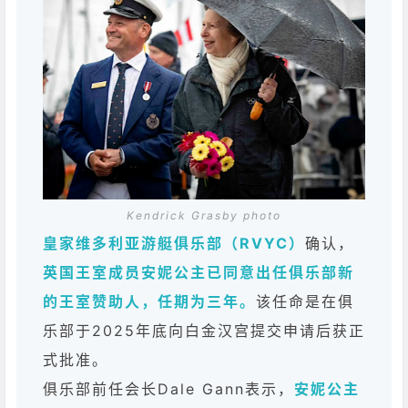
Kendrick Grasby photo
皇家维多利亚游艇俱乐部（RVYC）
确认，
英国王室成员安妮公主已同意出任俱乐部新
的王室赞助人，任期为三年。
该任命是在俱
乐部于2025年底向白金汉宫提交申请后获正
式批准。
俱乐部前任会长Dale Gann表示，
安妮公主