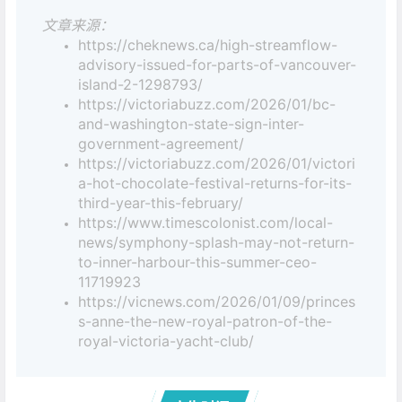
文章来源：
https://cheknews.ca/high-streamflow-
advisory-issued-for-parts-of-vancouver-
island-2-1298793/
https://victoriabuzz.com/2026/01/bc-
and-washington-state-sign-inter-
government-agreement/
https://victoriabuzz.com/2026/01/victori
a-hot-chocolate-festival-returns-for-its-
third-year-this-february/
https://www.timescolonist.com/local-
news/symphony-splash-may-not-return-
to-inner-harbour-this-summer-ceo-
11719923
https://vicnews.com/2026/01/09/princes
s-anne-the-new-royal-patron-of-the-
royal-victoria-yacht-club/