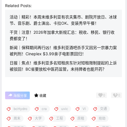
Related Posts:
活动｜精彩！本周末维多利亚有农夫集市、剧院开放日、冰球
节、音乐剧、爵士演出、卡拉OK、变装秀早午餐！
干货｜注意！2026年加拿大新规汇总：税收、移民、银行收
费都变了！
新闻｜保释期间再行凶！维多利亚酒吧杀手又因另一宗暴力案
被判刑！Cineplex $3.99亲子电影票回归！
日报｜焦点！维多利亚多名短租房东针对短租限制提起的上诉
被驳回！BC省要放松中医药监管，未持牌者也能开药？
0
0
海报分享
收藏
bcHydro
cra
uvic
VI
交通
周末
大学
工程
房租
抢劫