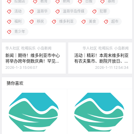
拉面店
教育
新闻
日报
暴雨
活动
温哥华
温哥华岛传媒
犯罪
福利
移民
维多利亚
美食
超市
青少年
华人社区
吃喝玩乐
小岛新闻
华人社区
吃喝玩乐
小岛新闻
新闻｜期待！维多利亚市中心
活动｜精彩！本周末维多利亚
将举办跨年倒数庆典！罕见鸟
有农夫集市、剧院开放日、冰
类现身温哥华，轰动北美观鸟
球节、音乐剧、爵士演出、卡
2026-1-3 15:06:07
2026-1-11 12:54:34
圈！
拉OK、变装秀早午餐！
猜你喜欢