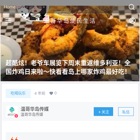
Home
温哥华岛便民生活
超酷炫！老爷车展览下周末重返维多利亚！全
国炸鸡日来啦～快看看岛上哪家炸鸡最好吃！
0
吃喝玩乐
4 年前
温哥华岛传媒
关注
私信
温哥华岛传媒