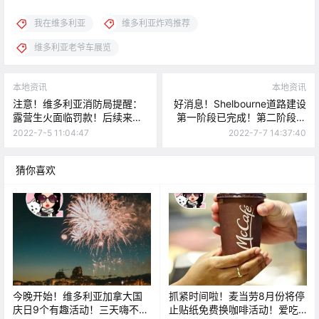
我在维多利亚
维多利亚炸鸡推荐
维多利亚老爷车展览
本地资讯
本地资讯
注意！维多利亚消防局提醒：
好消息！Shelbourne道路建设
露营生火面临罚款！后续来
第一阶段已完成！第二阶段目
了，警察枪击案筹募已超14
标：维多利亚大学自行车道改
2022-7-5 11:04:47
2022-7-7 14:37:40
万！！
善！
猜你喜欢
今晚开始！维多利亚加拿大国
抓紧时间啦！麦当劳8月份将停
庆日9个有趣活动！三天嗨不
止贴纸免费换咖啡活动！爱吃