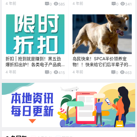
停！
Pizza的有福啦，本周Domino's
4 年前
4 年前
0
585
0
341
将5折优惠！
折扣 | 抢到就是赚到！黑五劲
岛民快来！SPCA半价领养宠
爆折扣出炉！各类电子产品疯
物！！快来给它们后半辈子的
狂打折！Nespresso Next仅
幸福吧！！
4 年前
4 年前
0
415
0
463
99！！