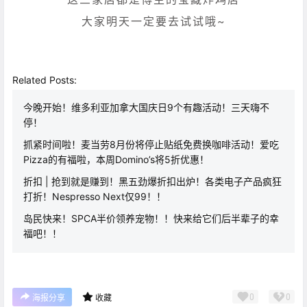
大家明天一定要去试试哦~
Related Posts:
今晚开始！维多利亚加拿大国庆日9个有趣活动！三天嗨不
停！
抓紧时间啦！麦当劳8月份将停止贴纸免费换咖啡活动！爱吃
Pizza的有福啦，本周Domino’s将5折优惠！
折扣 | 抢到就是赚到！黑五劲爆折扣出炉！各类电子产品疯狂
打折！Nespresso Next仅99！！
岛民快来！SPCA半价领养宠物！！快来给它们后半辈子的幸
福吧！！
0
0
海报分享
收藏