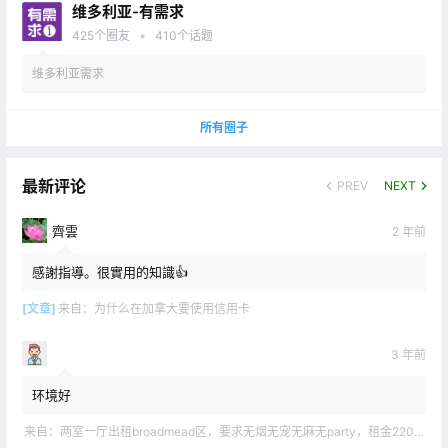
维多利亚-有需求
•
425
个圈友
410
个话题
维多利亚需求
所有圈子
最新评论
PREV
NEXT
齊雲
2 年前
感謝指導。很實用的知識👍
[文章]
来自：
为什么在加拿大要使用信用卡
3 年前
环境好
来自：
两室一厅出租broadmead区，要求无烟无宠无麻无party，租金2200不包水电有意短信联系2508858496