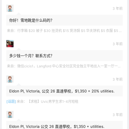
3 年前
你好！雪地靴是什么码的？
来自：
行李箱 $20 被子 $30 挂烫机 $15 煲汤锅 $5 华夫饼机 $5 衣服 $5 雪地靴 $10 滑雪手套 $10 宜家衣物收纳 .
3 年前
多少钱一个月？联系方式？
来自：
微信cicis1，Langford 中心安全社区完全独立平地出入一室一厅一书房步行5分钟到公车站和商业圈 有后花园和.
3 年前
Eldon Pl, Victoria, 公交 26 直達學校，$1,350 + 20% utilities.
[话题]
来自：
【求租】Uvic男学生求1-4月短租
3 年前
Eldon Pl, Victoria 公交 26 直達學校，$1,350 + utilities.