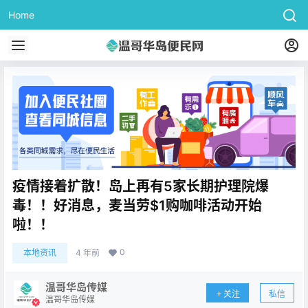
Home
疫情接着扩散！岛上再有5家长期护理院爆
毒！！好消息，麦当劳$1购咖啡活动开始
啦！！
0
本地资讯
4 年前
温哥华岛传媒
关注
私信
温哥华岛传媒