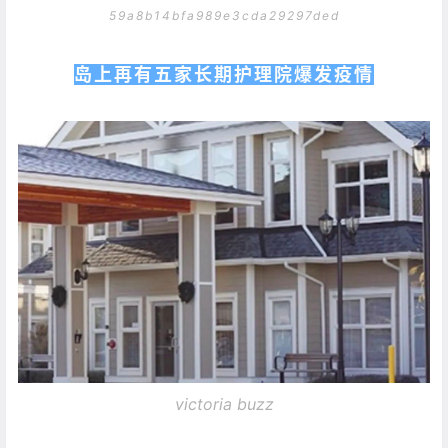
59a8b14bfa989e3cda29297ded
岛上再有五家长期护理院爆发疫情
victoria buzz