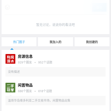
提交
暂无讨论，说说你的看法吧
热门圈子
我加入的
我创建的
房源信息
•
929
个圈友
952
个话题
没有描述
闲置物品
•
686
个圈友
618
个话题
温哥华岛维多利亚二手交易市场，闲置物品出售