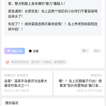
掌，警犬制服上身赤裸的“暴力”嫌疑人！
紧急通知！水质告急！岛上这两个地区的小伙伴们不要直接喝
自来水了！
失控了？！纳奈莫接连两天暴发疫情！！岛上养老院和医院连
续中招！！
0
0
海报分享
收藏
维多利亚资讯，麦当劳一元咖啡，疫情爆发
吃喝玩乐
本地资讯
本地资讯
自豪！温哥华岛被评为加拿大
曝！！岛上近期骗子行凶！借
最佳钓鱼点之一！
着发“低价闲置物品”骗订金！
岛上已经有5个华人被骗
2022-2-8 11:35:52
2022-2-9 21:13:59
了！！
猜你喜欢