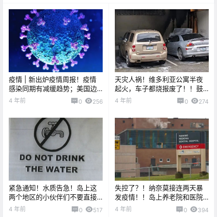
疫情 | 新出炉疫情周报！疫情
天灾人祸！维多利亚公寓半夜
感染同期有减缓趋势；美国边
起火，车子都烧报废了！！鼓
境11月开放，疫苗混打也被认
掌，警犬制服上身赤裸的“暴力”
4 年前
4 年前
0
256
0
274
可哦！
嫌疑人！
紧急通知！水质告急！岛上这
失控了？！纳奈莫接连两天暴
两个地区的小伙伴们不要直接
发疫情！！岛上养老院和医院
喝自来水了！
连续中招！！
4 年前
4 年前
0
517
0
394