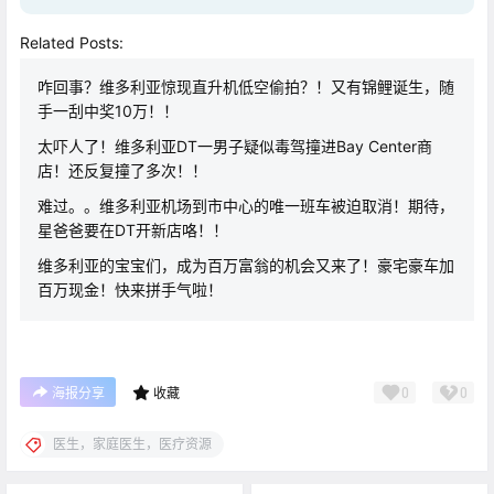
Related Posts:
咋回事？维多利亚惊现直升机低空偷拍？！又有锦鲤诞生，随
手一刮中奖10万！！
太吓人了！维多利亚DT一男子疑似毒驾撞进Bay Center商
店！还反复撞了多次！！
难过。。维多利亚机场到市中心的唯一班车被迫取消！期待，
星爸爸要在DT开新店咯！！
维多利亚的宝宝们，成为百万富翁的机会又来了！豪宅豪车加
百万现金！快来拼手气啦！
0
0
海报分享
收藏
医生，家庭医生，医疗资源