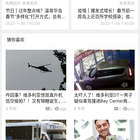
吃喝玩乐
本地资讯
本地资讯
节日 | 过年整点啥？温哥华岛
疫情 | 爆发式增长！春节前一
春节“多样化”打开方式，总有
周岛上近百所学校感染；疫苗
一款合你意！
卡计划延长至6月底！
2022-1-30 7:42:09
2022-1-30 7:45:20
猜你喜欢
咋回事？维多利亚惊现直升机
太吓人了！维多利亚DT一男子
低空偷拍？！又有锦鲤诞生，
疑似毒驾撞进Bay Center商
随手一刮中奖10万！！
店！还反复撞了多次！！
4 年前
4 年前
0
366
0
410