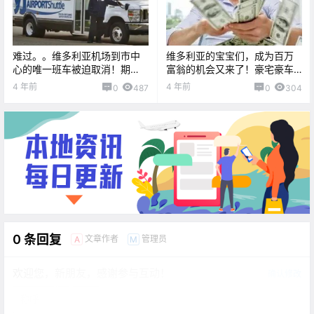
难过。。维多利亚机场到市中
维多利亚的宝宝们，成为百万
心的唯一班车被迫取消！期
富翁的机会又来了！豪宅豪车
待，星爸爸要在DT开新店
加百万现金！快来拼手气啦！
4 年前
4 年前
0
487
0
304
咯！！
0 条回复
文章作者
管理员
A
M
欢迎您，新朋友，感谢参与互动！
确认修改