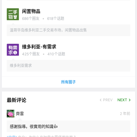
闲置物品
•
686
个圈友
618
个话题
温哥华岛维多利亚二手交易市场，闲置物品出售
维多利亚-有需求
•
425
个圈友
410
个话题
维多利亚需求
所有圈子
最新评论
PREV
NEXT
齊雲
2 年前
感謝指導。很實用的知識👍