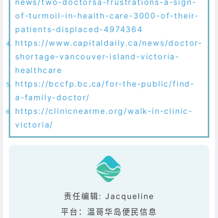
news/two-doctorsa-frustrations-a-sign-
of-turmoil-in-health-care-3000-of-their-
patients-displaced-4974364
https://www.capitaldaily.ca/news/doctor-
shortage-vancouver-island-victoria-
healthcare
https://bccfp.bc.ca/for-the-public/find-
a-family-doctor/
https://clinicnearme.org/walk-in-clinic-
victoria/
责任编辑: Jacqueline
平台：温哥华岛便民信息