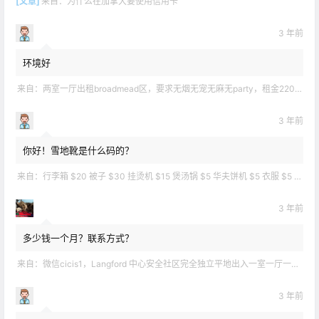
[文章]
来自：
为什么在加拿大要使用信用卡
3 年前
环境好
来自：
两室一厅出租broadmead区，要求无烟无宠无麻无party，租金2200不包水电有意短信联系2508858496
3 年前
你好！雪地靴是什么码的？
来自：
行李箱 $20 被子 $30 挂烫机 $15 煲汤锅 $5 华夫饼机 $5 衣服 $5 雪地靴 $10 滑雪手套 $10 宜家衣物收纳 .
3 年前
多少钱一个月？联系方式？
来自：
微信cicis1，Langford 中心安全社区完全独立平地出入一室一厅一书房步行5分钟到公车站和商业圈 有后花园和.
3 年前