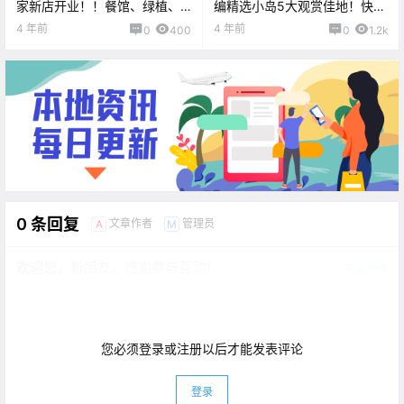
家新店开业！！餐馆、绿植、
编精选小岛5大观赏佳地！快来
日本小吃应有尽有~
打卡这奇观吧~
4 年前
4 年前
0
400
0
1.2k
0 条回复
文章作者
管理员
A
M
欢迎您，新朋友，感谢参与互动！
确认修改
您必须登录或注册以后才能发表评论
登录