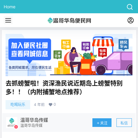
Home
去抓螃蟹啦！资深渔民说近期岛上螃蟹特别
多！！（内附捕蟹地点推荐）
0
吃喝玩乐
4 年前
温哥华岛传媒
关注
私信
温哥华岛传媒