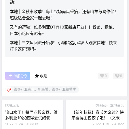
动！
本地 | 金秋丰收季！岛上农场南瓜采摘，还有山羊与鸡作伴！
超级适合全家一起去哦！
又有的逛啦！维多利亚DT有10家新店开业！！餐馆、绿植、
日本小吃应有尽有~
本地 | 三文鱼回流开始啦！小编精选小岛5大观赏佳地！快来
打卡这奇观吧~
0
0
海报分享
收藏
维多利亚资讯，抓螃蟹，维多利亚螃蟹季
吃喝玩乐
吃喝玩乐
本地资讯
流口水了！餐厅老板亲荐，维
【新年特辑】春节怎么过？快
多利亚10家值得尝试的餐
来看博主包饺子吧！（文末附
厅！！都在DT哦~
大礼哦）
2022-1-24 19:36:03
2022-1-30 2:40:22