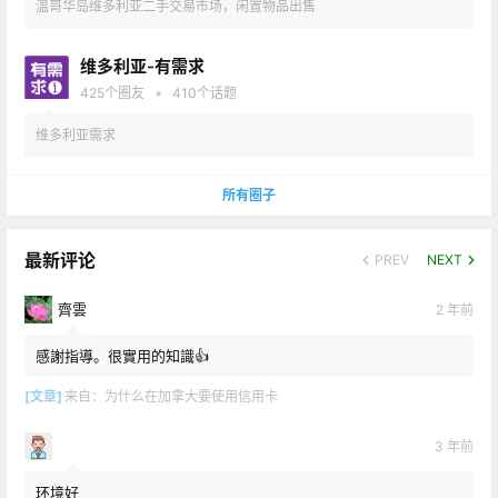
温哥华岛维多利亚二手交易市场，闲置物品出售
维多利亚-有需求
•
425
个圈友
410
个话题
维多利亚需求
所有圈子
最新评论
PREV
NEXT
齊雲
2 年前
感謝指導。很實用的知識👍
[文章]
来自：
为什么在加拿大要使用信用卡
3 年前
环境好