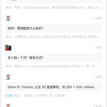
来自：
两室一厅出租broadmead区，要求无烟无宠无麻无party，租金2200不包水电有意短信联系2508858496
3 年前
你好！雪地靴是什么码的？
来自：
行李箱 $20 被子 $30 挂烫机 $15 煲汤锅 $5 华夫饼机 $5 衣服 $5 雪地靴 $10 滑雪手套 $10 宜家衣物收纳 .
3 年前
多少钱一个月？联系方式？
来自：
微信cicis1，Langford 中心安全社区完全独立平地出入一室一厅一书房步行5分钟到公车站和商业圈 有后花园和.
3 年前
Eldon Pl, Victoria, 公交 26 直達學校，$1,350 + 20% utilities.
[话题]
来自：
【求租】Uvic男学生求1-4月短租
3 年前