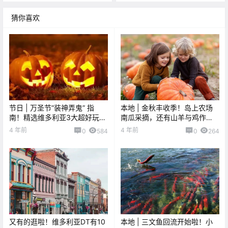
猜你喜欢
节日 | 万圣节“装神弄鬼” 指
本地 | 金秋丰收季！岛上农场
南！精选维多利亚3大超好玩的
南瓜采摘，还有山羊与鸡作
活动！
伴！超级适合全家一起去哦！
4 年前
4 年前
0
584
0
264
又有的逛啦！维多利亚DT有10
本地 | 三文鱼回流开始啦！小