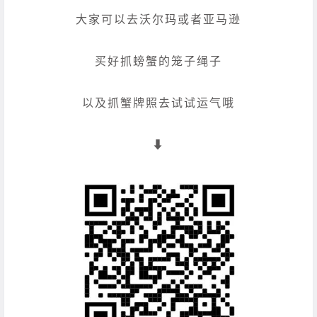
大家可以去沃尔玛或者亚马逊
买好抓螃蟹的笼子绳子
以及抓蟹牌照去试试运气哦
⬇️