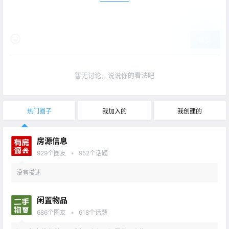
提交
暂无讨论，说说你的看法吧
热门圈子
我加入的
我创建的
房源信息
•
929
个圈友
952
个话题
没有描述
闲置物品
•
686
个圈友
618
个话题