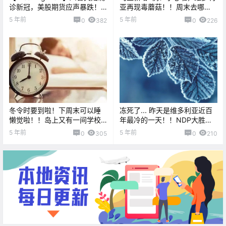
诊新冠，美股期货应声暴跌！
亚再现毒蘑菇！！周末去哪
刚刚，拜登的结果也出来了!
玩？内附感恩节玩耍攻略...
5 年前
5 年前
0
382
0
226
冬令时要到啦！下周末可以睡
冻死了... 昨天是维多利亚近百
懒觉啦！！岛上又有一间学校
年最冷的一天！！NDP大胜，
爆发新冠疫情。。。
BC居民每家发$1000好期待！
5 年前
5 年前
0
305
0
210