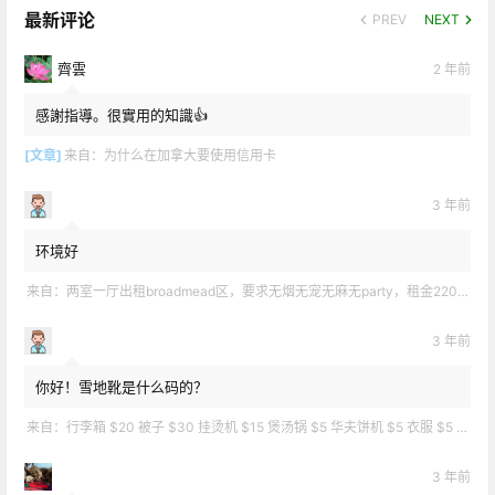
最新评论
PREV
NEXT
齊雲
2 年前
感謝指導。很實用的知識👍
[文章]
来自：
为什么在加拿大要使用信用卡
3 年前
环境好
来自：
两室一厅出租broadmead区，要求无烟无宠无麻无party，租金2200不包水电有意短信联系2508858496
3 年前
你好！雪地靴是什么码的？
来自：
行李箱 $20 被子 $30 挂烫机 $15 煲汤锅 $5 华夫饼机 $5 衣服 $5 雪地靴 $10 滑雪手套 $10 宜家衣物收纳 .
3 年前