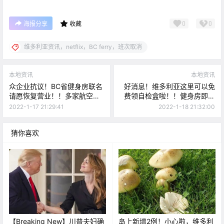
0
0
海报分享
收藏
维多利亚资讯，netflix，BC ferry，班次取消
本地资讯
本地资讯
众企业抗议！BC省健身房联名
好消息！维多利亚这里可以免
请愿恢复营业！！多家航空公
费领自检盒啦！！健身房即将
司呼吁停止入境新冠检测！！
恢复营业。。
2022-1-17 21:29:41
2022-1-18 21:32:00
猜你喜欢
【Breaking New】川普夫妇确
岛上新增2例！小心啦，维多利