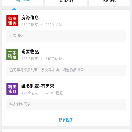
热门圈子
我加入的
我创建的
房源信息
•
929
个圈友
952
个话题
没有描述
闲置物品
•
686
个圈友
618
个话题
温哥华岛维多利亚二手交易市场，闲置物品出售
维多利亚-有需求
•
425
个圈友
410
个话题
维多利亚需求
所有圈子