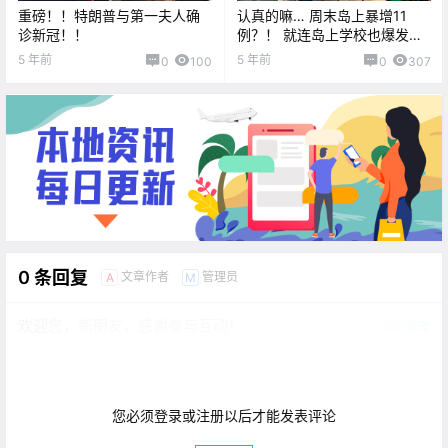
重磅！！特朗普与第一夫人确
认真的嘛… 周末岛上暴增11
诊新冠！！
例？！ 就连岛上学校也爆发了
感染！飞机又大爆发了...
5 年前
5 年前
0
100
0
307
0 条回复
文章作者
管理员
A
M
欢迎您，新朋友，感谢参与互动！
确认修改
您必须登录或注册以后才能发表评论