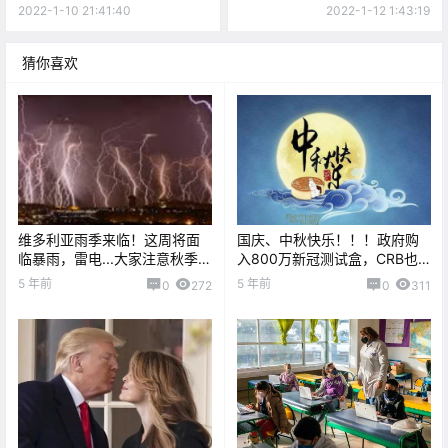
OAK BAY居民凌晨大门被
肇事逃逸案件！
2022-1-10 21:41:40
2022-1-12 1:43:19
踹。。
猜你喜欢
维多利亚雨季来临！这周将面
国庆、中秋快乐！！！政府购
临暴雨，雷电...大家注意秋季保
入800万新冠测试盒，CRB也
暖！
将接替CERB开放申请！
5 年前
5 年前
0
272
0
311