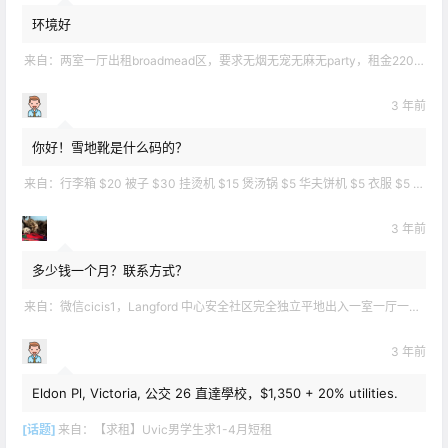
环境好
来自：
两室一厅出租broadmead区，要求无烟无宠无麻无party，租金2200不包水电有意短信联系2508858496
3 年前
你好！雪地靴是什么码的？
来自：
行李箱 $20 被子 $30 挂烫机 $15 煲汤锅 $5 华夫饼机 $5 衣服 $5 雪地靴 $10 滑雪手套 $10 宜家衣物收纳 .
3 年前
多少钱一个月？联系方式？
来自：
微信cicis1，Langford 中心安全社区完全独立平地出入一室一厅一书房步行5分钟到公车站和商业圈 有后花园和.
3 年前
Eldon Pl, Victoria, 公交 26 直達學校，$1,350 + 20% utilities.
[话题]
来自：
【求租】Uvic男学生求1-4月短租