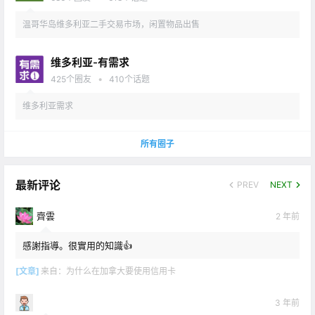
温哥华岛维多利亚二手交易市场，闲置物品出售
维多利亚-有需求
•
425
个圈友
410
个话题
维多利亚需求
所有圈子
最新评论
PREV
NEXT
齊雲
2 年前
感謝指導。很實用的知識👍
[文章]
来自：
为什么在加拿大要使用信用卡
3 年前