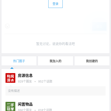
登录
提交
暂无讨论，说说你的看法吧
热门圈子
我加入的
我创建的
房源信息
•
929
个圈友
952
个话题
没有描述
闲置物品
•
686
个圈友
618
个话题