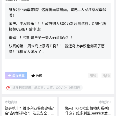
维多利亚雨季来临！这周将面临暴雨，雷电…大家注意秋季保
暖！
国庆、中秋快乐！！！政府购入800万新冠测试盒，CRB也将
接替CERB开放申请！
重磅！！特朗普与第一夫人确诊新冠！！
认真的嘛… 周末岛上暴增11例？！ 就连岛上学校也爆发了感
染！飞机又大爆发了…
0
0
海报分享
收藏
维多利亚资讯，暴风雨，火灾，COVID-19自测包
本地资讯
本地资讯
孰是孰非？维多利亚警察逮捕7
快来！KFC推出植物肉系列！
名”古树保护者”！注意安全，
什么？维多利亚Sannich发生