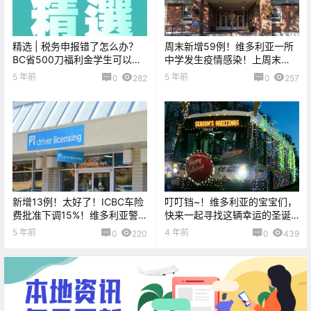
精选 | 税务申报错了怎么办？
周末新增59例！维多利亚一所
BC省500刀福利金学生可以领
中学发生疫情感染！上周末
吗？
UVIC学生百人群聚遭警察罚
5 年前
5 年前
0
282
0
257
款！！
新增13例！太好了！ICBC车险
叮叮铛~！维多利亚的宝宝们，
费批准下调15%！维多利亚警
快来一起寻找这辆幸运的圣诞
方在调查公交性侵案！！
BUS，为圣诞节预热吧！！
5 年前
4 年前
0
220
0
439