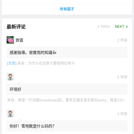
所有圈子
最新评论
PREV
NEXT
齊雲
2 年前
感謝指導。很實用的知識👍
[文章]
来自：
为什么在加拿大要使用信用卡
3 年前
环境好
来自：
两室一厅出租broadmead区，要求无烟无宠无麻无party，租金2200不包水电有意短信联系2508858496
3 年前
你好！雪地靴是什么码的？