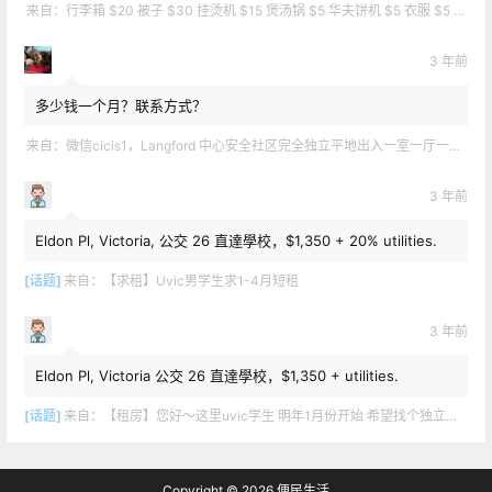
来自：
行李箱 $20 被子 $30 挂烫机 $15 煲汤锅 $5 华夫饼机 $5 衣服 $5 雪地靴 $10 滑雪手套 $10 宜家衣物收纳 .
3 年前
多少钱一个月？联系方式？
来自：
微信cicis1，Langford 中心安全社区完全独立平地出入一室一厅一书房步行5分钟到公车站和商业圈 有后花园和.
3 年前
Eldon Pl, Victoria, 公交 26 直達學校，$1,350 + 20% utilities.
[话题]
来自：
【求租】Uvic男学生求1-4月短租
3 年前
Eldon Pl, Victoria 公交 26 直達學校，$1,350 + utilities.
[话题]
来自：
【租房】您好～这里uvic学生 明年1月份开始 希望找个独立出入的 爱干净 谢谢！
Copyright © 2026
便民生活