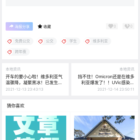
0
0
海报分享
收藏
免费公交
公交
学生
维多利亚
跨年夜
本地资讯
本地资讯
开车的要小心啦！维多利亚气
挡不住！Omicron还是在维多
温骤降，凝聚黑冰！已发生多
利亚爆发了！！UVic感染百
起交通事故！！
人，4例变种感染！！
2021-12-13 23:43:13
2021-12-14 23:50:11
猜你喜欢