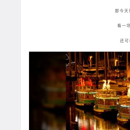
那今天
看一
还可