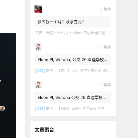
3 年前
多少钱一个月？联系方式？
来自：
微信cicis1，Langford 中心安全社区完全独立平地出入一室一厅一书房步行5分钟到公车站和商业圈 有后花园和.
3 年前
Eldon Pl, Victoria, 公交 26 直達學校，
$1,350 + 20% utilities.
[话题]
来自：
【求租】Uvic男学生求1-4月短租
3 年前
Eldon Pl, Victoria 公交 26 直達學校，
$1,350 + utilities.
[话题]
来自：
【租房】您好～这里uvic学生 明年1月份开始 希望找个独立出入的 爱干净 谢谢！
文章聚合