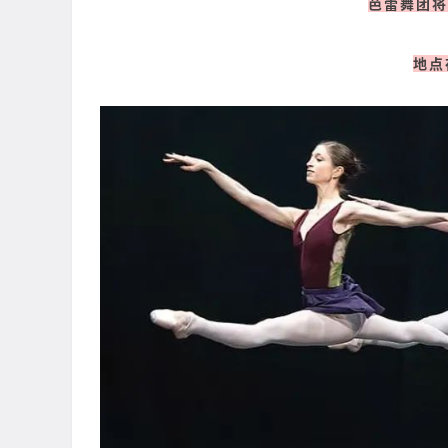
芭蕾舞团将
地点在