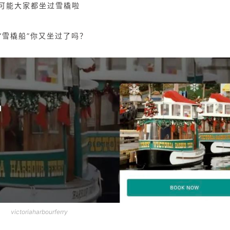
可能大家都坐过雪橇啦
“雪橇船”你又坐过了吗？
victoriaharbourferry