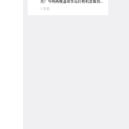
光！今明两晚温哥华岛仍有机会看到
极光哦！
1 年前