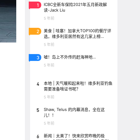
1
ICBC全新车保险2021年五月新政解
读-Jack Liu
5 年前
2
美食 | 哇塞！加拿大TOP100的餐厅评
选，维多利亚居然有这几家上榜
了！！
5 年前
3
嘘！岛上不外传的赶海神地…
5 年前
4
本地 | 天气暖和起来啦！维多利亚钓鱼
需要准备啥证书呢？
5 年前
5
Shaw, Telus 的内幕消息，全在这
儿！！
5 年前
6
新闻｜太美了！快来欣赏昨晚的极