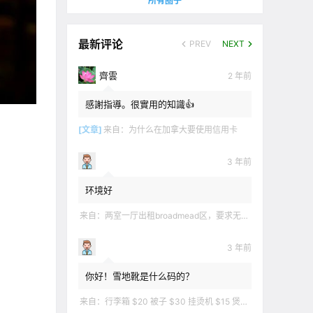
所有圈子
最新评论
PREV
NEXT
齊雲
2 年前
感謝指導。很實用的知識👍
[文章]
来自：
为什么在加拿大要使用信用卡
3 年前
环境好
来自：
两室一厅出租broadmead区，要求无烟无宠无麻无party，租金2200不包水电有意短信联系2508858496
3 年前
你好！雪地靴是什么码的？
来自：
行李箱 $20 被子 $30 挂烫机 $15 煲汤锅 $5 华夫饼机 $5 衣服 $5 雪地靴 $10 滑雪手套 $10 宜家衣物收纳 .