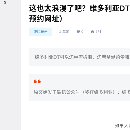
0
这也太浪漫了吧？维多利亚D
预约网址）
0
571
吃喝玩乐
4 年前
维多利亚DT可以边坐雪橇船，边看圣诞芭蕾舞
原文始发于微信公众号（我在维多利亚）：维
如果大