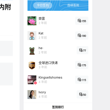
内附
今日签到
连续签到
齊雲
155
2 年前
Kat
180
2 年前
he·
77
2 年前
全球进口快递
175
3 年前
Kingsellshomes
115
4 年前
Ivory
50
4 年前
签到排行