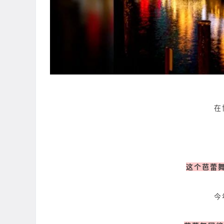
在
这个芭蕾
今