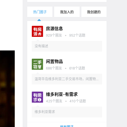
热门圈子
我加入的
我创建的
房源信息
•
929
个圈友
952
个话题
没有描述
闲置物品
•
686
个圈友
618
个话题
温哥华岛维多利亚二手交易市场，闲置物品
出售
维多利亚-有需求
•
425
个圈友
410
个话题
维多利亚需求