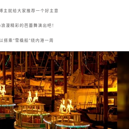
博主就给大家推荐一个好主意
场浪漫精彩的芭蕾舞演出吧！
以搭乘“雪橇船”绕内港一周