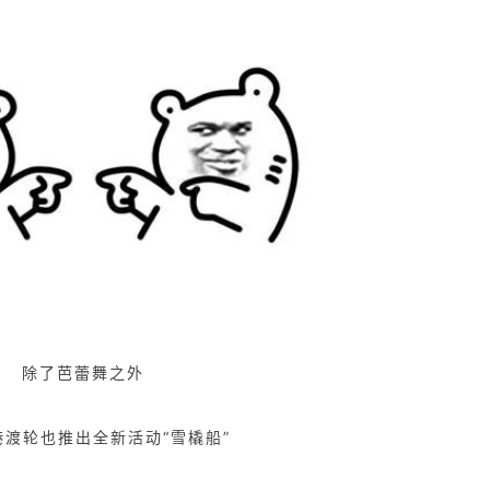
除了芭蕾舞之外
港渡轮也推出全新活动“雪橇船”