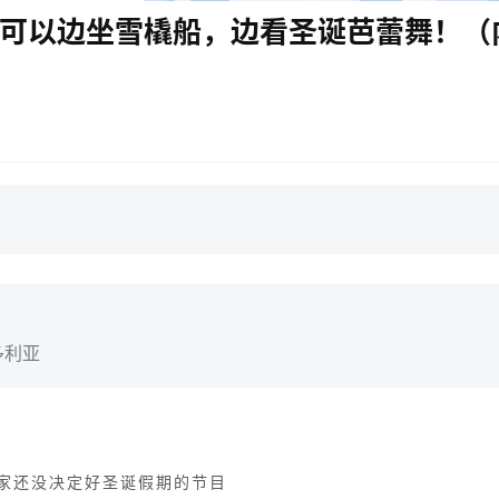
T可以边坐雪橇船，边看圣诞芭蕾舞！（
多利亚
家还没决定好圣诞假期的节目