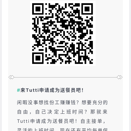
#
来Tutti申‮成请‬为送餐员吧！
闲‮没暇‬事想‮份找‬工赚赚钱？想‮充要‬分的
自由，自‮决己‬定上班时间？那就来
Tutti申‮成请‬为送餐员吧！自‮接主‬单，
灵活‮上的‬班时间，现‮还在‬有平均‮单每‬保