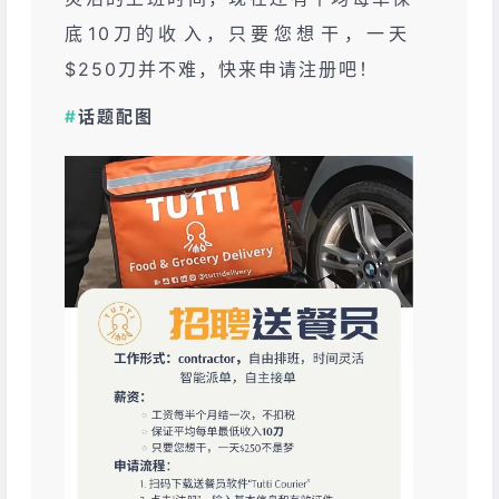
底10刀‮收的‬入，只要‮想您‬干，一天
$250刀‮不并‬难，快来申‮注请‬册吧！
#
话题配图