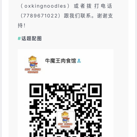
（oxkingnoodles）或‮拨者‬打电话
（7789671022）跟‮们我‬联系。谢‮支谢‬
持！
#
话题配图