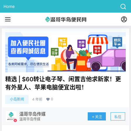
Home
精选 | $60转让电子琴、闲置吉他求新家！更
有外星人、苹果电脑便宜出啦！
0
小岛新闻
4 年前
温哥华岛传媒
关注
私信
温哥华岛传媒