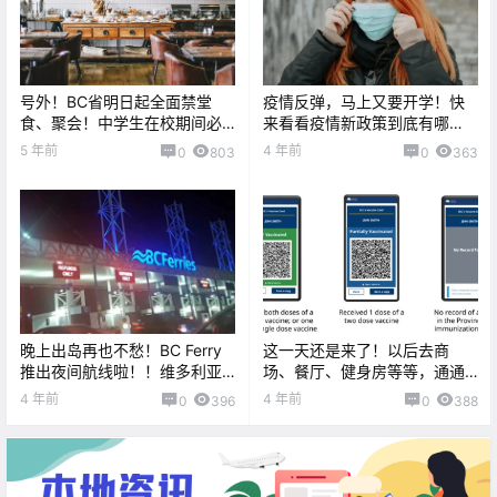
号外！BC省明日起全面禁堂
疫情反弹，马上又要开学！快
食、聚会！中学生在校期间必
来看看疫情新政策到底有哪
须戴口罩！
些？？
5 年前
4 年前
0
803
0
363
晚上出岛再也不愁！BC Ferry
这一天还是来了！以后去商
推出夜间航线啦！！维多利亚
场、餐厅、健身房等等，通通
咖啡店为了抗议“疫苗卡”，居然
需要出示疫苗卡！！
4 年前
4 年前
0
396
0
388
选择。。