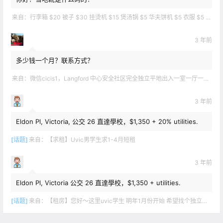
来自：
行李箱 $20 被子 $30 挂烫机 $15 煲汤锅 $5 华夫饼机 $5 衣服 $5 雪地靴 $10 滑雪手套 $10 宜家衣物收纳 .
3 年前
多少钱一个月？联系方式？
来自：
微信cicis1，Langford 中心安全社区完全独立平地出入一室一厅一书房步行5分钟到公车站和商业圈 有后花园和.
3 年前
Eldon Pl, Victoria, 公交 26 直達學校，$1,350 + 20% utilities.
[话题]
来自：
【求租】Uvic男学生求1-4月短租
3 年前
Eldon Pl, Victoria 公交 26 直達學校，$1,350 + utilities.
[话题]
来自：
【租房】您好～这里uvic学生 明年1月份开始 希望找个独立出入的 爱干净 谢谢！