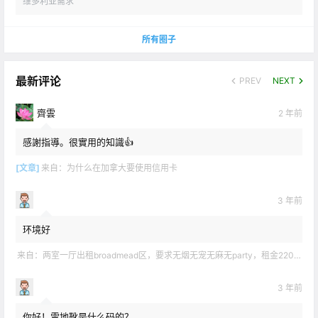
维多利亚需求
所有圈子
最新评论
PREV
NEXT
齊雲
2 年前
感謝指導。很實用的知識👍
[文章]
来自：
为什么在加拿大要使用信用卡
3 年前
环境好
来自：
两室一厅出租broadmead区，要求无烟无宠无麻无party，租金2200不包水电有意短信联系2508858496
3 年前
你好！雪地靴是什么码的？