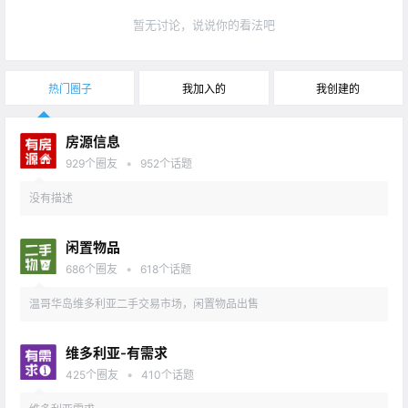
暂无讨论，说说你的看法吧
热门圈子
我加入的
我创建的
房源信息
•
929
个圈友
952
个话题
没有描述
闲置物品
•
686
个圈友
618
个话题
温哥华岛维多利亚二手交易市场，闲置物品出售
维多利亚-有需求
•
425
个圈友
410
个话题