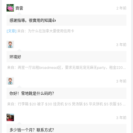
齊雲
2 年前
感謝指導。很實用的知識👍
[文章]
来自：
为什么在加拿大要使用信用卡
3 年前
环境好
来自：
两室一厅出租broadmead区，要求无烟无宠无麻无party，租金2200不包水电有意短信联系2508858496
3 年前
你好！雪地靴是什么码的？
来自：
行李箱 $20 被子 $30 挂烫机 $15 煲汤锅 $5 华夫饼机 $5 衣服 $5 雪地靴 $10 滑雪手套 $10 宜家衣物收纳 .
3 年前
多少钱一个月？联系方式？