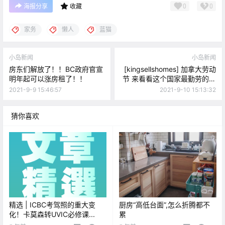
0
0
海报分享
收藏
家务
懒人
蓝猫
小岛新闻
小岛新闻
房东们解放了！！BC政府官宣
[kingsellshomes] 加拿大劳动
明年起可以涨房租了！！
节 来看看这个国家最勤劳的人
建造的房子
2021-9-9 15:46:57
2021-9-10 15:13:32
猜你喜欢
精选 | ICBC考驾照的重大变
厨房“高低台面”,怎么折腾都不
化！卡莫森转UVIC必修课...
累