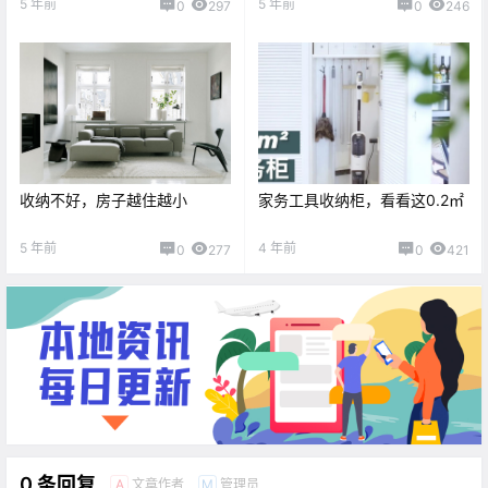
5 年前
5 年前
0
297
0
246
收纳不好，房子越住越小
家务工具收纳柜，看看这0.2㎡
5 年前
4 年前
0
277
0
421
0 条回复
文章作者
管理员
A
M