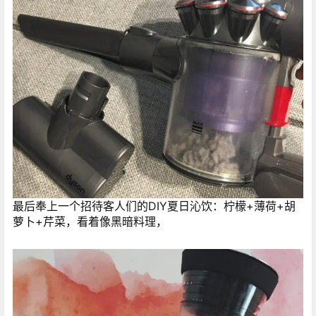
最后奉上一个招待客人们的DIY夏日沁饮：柠檬+薄荷+胡
萝卜+芹菜，看着像黑暗料理，