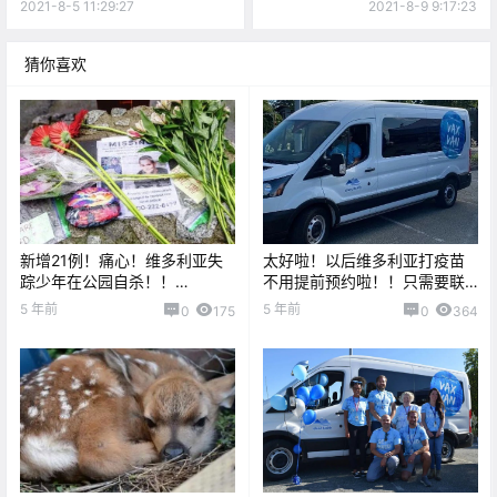
里已被蓝绿藻侵略了。。
欢嗑止痛药？小心磕到昏迷不
2021-8-5 11:29:27
2021-8-9 9:17:23
醒哦。。
猜你喜欢
新增21例！痛心！维多利亚失
太好啦！以后维多利亚打疫苗
踪少年在公园自杀！！
不用提前预约啦！！只需要联
Langford缴获大量毒品和仿制
系这里。。
5 年前
5 年前
0
175
0
364
枪支！！