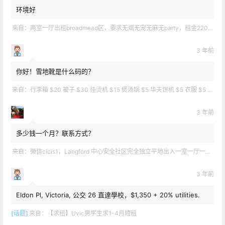
环境好
来自：
两室一厅出租broadmead区，要求无烟无宠无麻无party，租金2200不包水电有意短信联系2508858496
3 年前
你好！雪地靴是什么码的？
来自：
行李箱 $20 被子 $30 挂烫机 $15 煲汤锅 $5 华夫饼机 $5 衣服 $5 雪地靴 $10 滑雪手套 $10 宜家衣物收纳 .
3 年前
多少钱一个月？联系方式？
来自：
微信cicis1，Langford 中心安全社区完全独立平地出入一室一厅一书房步行5分钟到公车站和商业圈 有后花园和.
3 年前
Eldon Pl, Victoria, 公交 26 直達學校，$1,350 + 20% utilities.
[话题]
来自：
【求租】Uvic男学生求1-4月短租