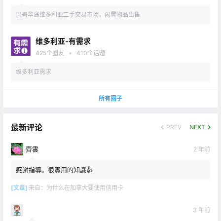
温哥华岛维多利亚二手交易市场，闲置物品出售
维多利亚-有需求
•
425
个圈友
410
个话题
维多利亚需求
所有圈子
最新评论
PREV
NEXT
齊雲
2 年前
感謝指導。很實用的知識👍
[文章]
来自：
为什么在加拿大要使用信用卡
3 年前