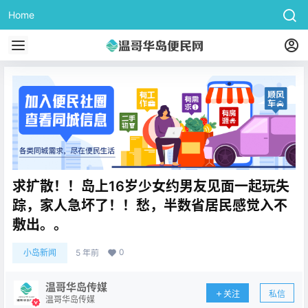
Home
求扩散！！岛上16岁少女约男友见面一起玩失
踪，家人急坏了！！愁，半数省居民感觉入不
敷出。。
0
小岛新闻
5 年前
温哥华岛传媒
关注
私信
温哥华岛传媒