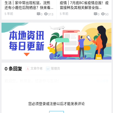
生活 | 家中常出现松鼠、浣熊
疫情 | 7月底BC省疫情总报！疫
还有小鹿在后院栖息？快来看
苗接种及其相关解答全指
看请走这些“不速之客”的秘籍
南！！
5 年前
5 年前
0
313
0
50
吧！！
0 条回复
文章作者
管理员
A
M
欢迎您，新朋友，感谢参与互动！
确认修改
您必须登录或注册以后才能发表评论