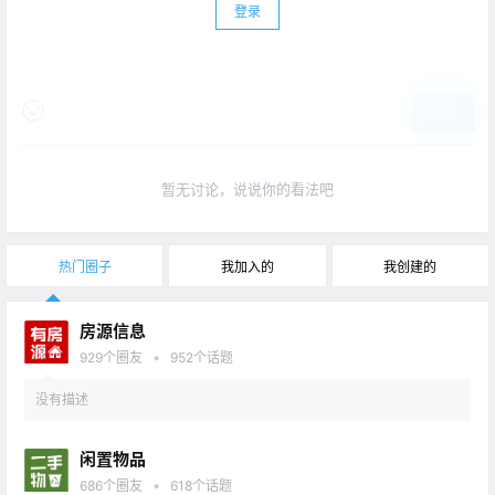
登录
提交
暂无讨论，说说你的看法吧
热门圈子
我加入的
我创建的
房源信息
•
929
个圈友
952
个话题
没有描述
闲置物品
•
686
个圈友
618
个话题