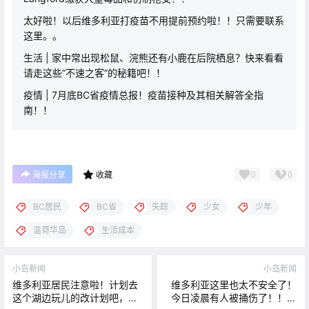
太好啦！以后维多利亚打疫苗不用提前预约啦！！只需要联系
这里。。
生活 | 家中常出现松鼠、浣熊还有小鹿在后院栖息？快来看看
请走这些“不速之客”的秘籍吧！！
疫情 | 7月底BC省疫情总报！疫苗接种及其相关解答全指
南！！
0
0
海报分享
收藏
BC居民
BC省
失踪
少女
少年
温哥华岛
生活成本
小岛新闻
小岛新闻
维多利亚居民注意啦！计划去
维多利亚这里也太不安全了！
这个湖边玩儿的改计划吧，这
今日凌晨有人被捅伤了！！喜