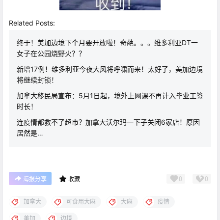
Related Posts:
终于！美加边境下个月要开放啦！奇葩。。。维多利亚DT一
女子在公园烧野火？？
新增17例！维多利亚今夜大风将呼啸而来！太好了，美加边境
将继续封锁！
加拿大移民局宣布：5月1日起，境外上网课不再计入毕业工签
时长！
连疫情都救不了超市？加拿大沃尔玛一下子关闭6家店！原因
居然是…
0
0
海报分享
收藏
加拿大
可食用大麻
大麻
疫情
美加
边境