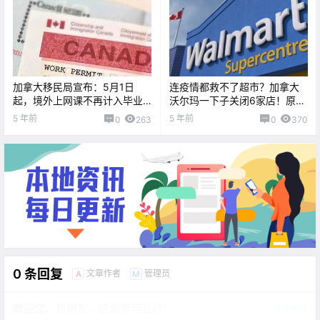
加拿大移民局宣布：5月1日
连疫情都救不了超市？加拿大
起，境外上网课不再计入毕业
沃尔玛一下子关闭6家店！原因
工签时长！
居然是...
5 年前
5 年前
0
263
0
370
0 条回复
文章作者
管理员
A
M
欢迎您，新朋友，感谢参与互动！
确认修改