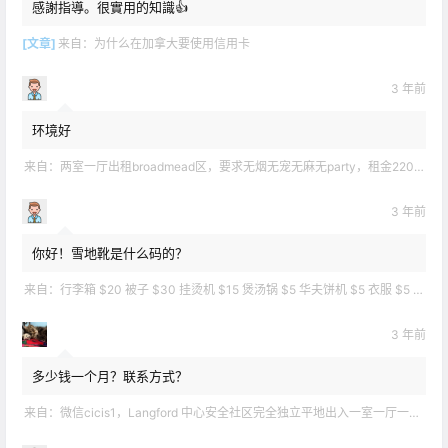
感謝指導。很實用的知識👍
[文章]
来自：
为什么在加拿大要使用信用卡
3 年前
环境好
来自：
两室一厅出租broadmead区，要求无烟无宠无麻无party，租金2200不包水电有意短信联系2508858496
3 年前
你好！雪地靴是什么码的？
来自：
行李箱 $20 被子 $30 挂烫机 $15 煲汤锅 $5 华夫饼机 $5 衣服 $5 雪地靴 $10 滑雪手套 $10 宜家衣物收纳 .
3 年前
多少钱一个月？联系方式？
来自：
微信cicis1，Langford 中心安全社区完全独立平地出入一室一厅一书房步行5分钟到公车站和商业圈 有后花园和.