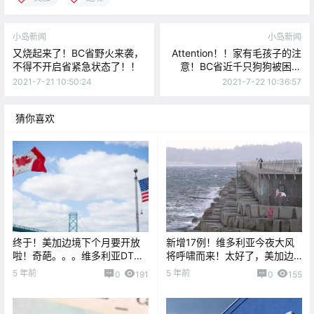
小岛新闻
小岛新闻
又烧起来了！BC省野火来袭，
Attention！！家有毛孩子的注
不得不开启省紧急状态了！！
意！BC省近千只狗狗被困车
上，有的活活被热死了。。
2021-7-21 10:50:24
2021-7-22 10:36:57
猜你喜欢
终于！美加边境下个月要开放
新增17例！维多利亚今夜大风
啦！奇葩。。。维多利亚DT一
将呼啸而来！太好了，美加边
女子在公园烧野火？？
境将继续封锁！
5 年前
5 年前
0
191
0
155