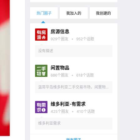
热门圈子
我加入的
我创建的
房源信息
•
929
个圈友
952
个话题
没有描述
闲置物品
•
686
个圈友
618
个话题
温哥华岛维多利亚二手交易市场，闲置物品
出售
维多利亚-有需求
•
425
个圈友
410
个话题
维多利亚需求