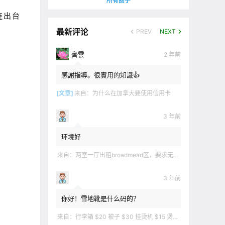
所有圈子
连出台
最新评论
PREV
NEXT
齊雲
2 年前
感謝指導。很實用的知識👍
[文章]
来自：
为什么在加拿大要使用信用卡
3 年前
环境好
来自：
两室一厅出租broadmead区，要求无烟无宠无麻无party，租金2200不包水电有意短信联系2508858496
3 年前
你好！雪地靴是什么码的？
来自：
行李箱 $20 被子 $30 挂烫机 $15 煲汤锅 $5 华夫饼机 $5 衣服 $5 雪地靴 $10 滑雪手套 $10 宜家衣物收纳 .