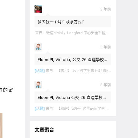
3 年前
多少钱一个月？联系方式？
来自：
微信cicis1，Langford 中心安全社区完全独立平地出入一室一厅一书房步行5分钟到公车站和商业圈 有后花园和.
3 年前
Eldon Pl, Victoria, 公交 26 直達學校，
$1,350 + 20% utilities.
[话题]
来自：
【求租】Uvic男学生求1-4月短租
3 年前
内的留
Eldon Pl, Victoria 公交 26 直達學校，
$1,350 + utilities.
[话题]
来自：
【租房】您好～这里uvic学生 明年1月份开始 希望找个独立出入的 爱干净 谢谢！
文章聚合