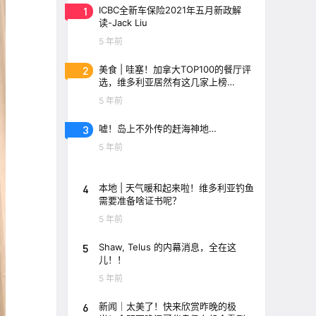
1
ICBC全新车保险2021年五月新政解
读-Jack Liu
5 年前
2
美食 | 哇塞！加拿大TOP100的餐厅评
选，维多利亚居然有这几家上榜
了！！
5 年前
3
嘘！岛上不外传的赶海神地…
5 年前
4
本地 | 天气暖和起来啦！维多利亚钓鱼
需要准备啥证书呢？
5 年前
5
Shaw, Telus 的内幕消息，全在这
儿！！
5 年前
6
新闻｜太美了！快来欣赏昨晚的极