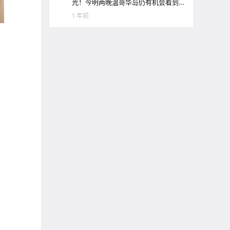
光！今明两晚温哥华岛仍有机会看到
极光哦！
1 年前