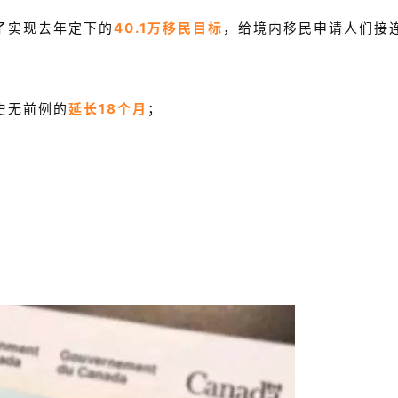
了实现去年定下的
40.1万移民目标
，给境内移民申请人们接
史无前例的
延长18个月
；