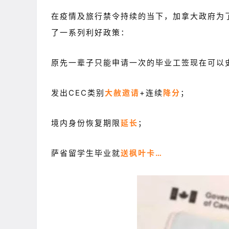
在疫情及旅行禁令持续的当下，加拿大政府为
了一系列利好政策：
原先一辈子只能申请一次的毕业工签现在可以
发出CEC类别
大赦邀请
+连续
降分
；
境内身份恢复期限
延长
；
萨省留学生毕业就
送枫叶卡…