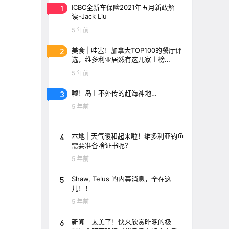
1
ICBC全新车保险2021年五月新政解
读-Jack Liu
5 年前
2
美食 | 哇塞！加拿大TOP100的餐厅评
选，维多利亚居然有这几家上榜
了！！
5 年前
3
嘘！岛上不外传的赶海神地…
5 年前
4
本地 | 天气暖和起来啦！维多利亚钓鱼
需要准备啥证书呢？
5 年前
5
Shaw, Telus 的内幕消息，全在这
儿！！
5 年前
6
新闻｜太美了！快来欣赏昨晚的极