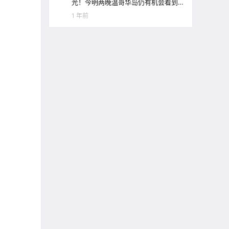
光！今明两晚温哥华岛仍有机会看到
极光哦！
1 年前