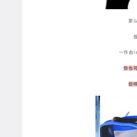
那
一件由Is
你也
但