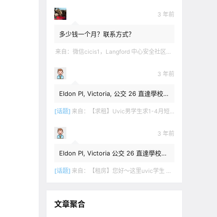
3 年前
多少钱一个月？联系方式？
来自：
微信cicis1，Langford 中心安全社区完全独立平地出入一室一厅一书房步行5分钟到公车站和商业圈 有后花园和.
3 年前
Eldon Pl, Victoria, 公交 26 直達學校，
$1,350 + 20% utilities.
[话题]
来自：
【求租】Uvic男学生求1-4月短租
3 年前
Eldon Pl, Victoria 公交 26 直達學校，
$1,350 + utilities.
[话题]
来自：
【租房】您好～这里uvic学生 明年1月份开始 希望找个独立出入的 爱干净 谢谢！
文章聚合