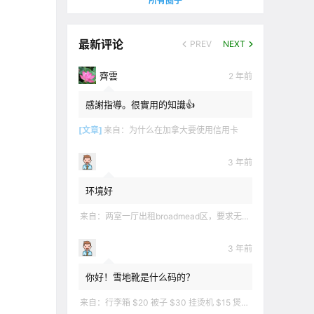
所有圈子
最新评论
PREV
NEXT
齊雲
2 年前
感謝指導。很實用的知識👍
[文章]
来自：
为什么在加拿大要使用信用卡
3 年前
环境好
来自：
两室一厅出租broadmead区，要求无烟无宠无麻无party，租金2200不包水电有意短信联系2508858496
3 年前
你好！雪地靴是什么码的？
来自：
行李箱 $20 被子 $30 挂烫机 $15 煲汤锅 $5 华夫饼机 $5 衣服 $5 雪地靴 $10 滑雪手套 $10 宜家衣物收纳 .