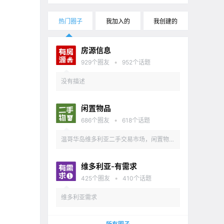
热门圈子
我加入的
我创建的
房源信息
•
929
个圈友
952
个话题
没有描述
闲置物品
•
686
个圈友
618
个话题
温哥华岛维多利亚二手交易市场，闲置物品
出售
维多利亚-有需求
•
425
个圈友
410
个话题
维多利亚需求