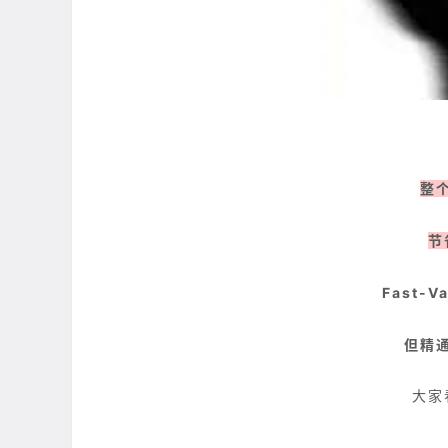
整
节
Fast
但精
大家