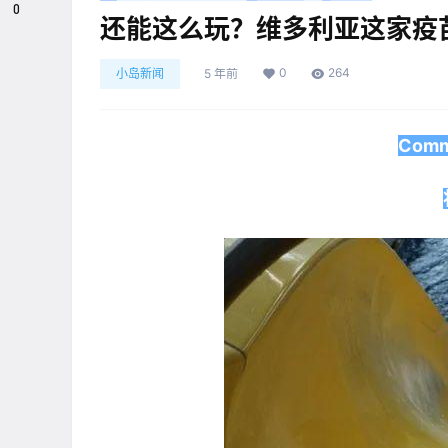
0
还能这么玩？维多利亚这家疫
0
264
小岛新闻
5 年前
Com