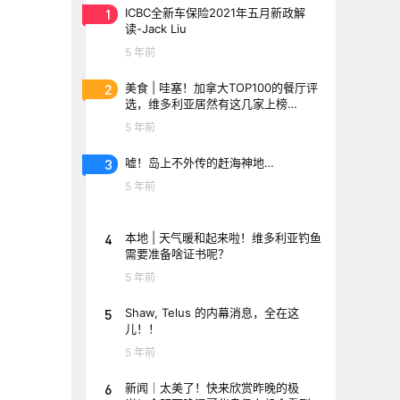
1
ICBC全新车保险2021年五月新政解
读-Jack Liu
5 年前
2
美食 | 哇塞！加拿大TOP100的餐厅评
选，维多利亚居然有这几家上榜
了！！
5 年前
3
嘘！岛上不外传的赶海神地…
5 年前
4
本地 | 天气暖和起来啦！维多利亚钓鱼
需要准备啥证书呢？
5 年前
5
Shaw, Telus 的内幕消息，全在这
儿！！
5 年前
6
新闻｜太美了！快来欣赏昨晚的极