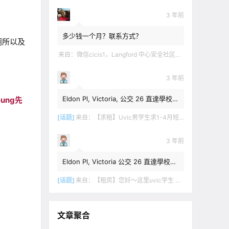
3 年前
多少钱一个月？联系方式？
厕所以及
来自：
微信cicis1，Langford 中心安全社区完全独立平地出入一室一厅一书房步行5分钟到公车站和商业圈 有后花园和.
3 年前
Eldon Pl, Victoria, 公交 26 直達學校，
ung先
$1,350 + 20% utilities.
[话题]
来自：
【求租】Uvic男学生求1-4月短租
3 年前
Eldon Pl, Victoria 公交 26 直達學校，
$1,350 + utilities.
[话题]
来自：
【租房】您好～这里uvic学生 明年1月份开始 希望找个独立出入的 爱干净 谢谢！
文章聚合