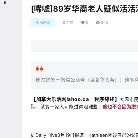
0
[唏嘘]89岁华裔老人疑似活
0
345
小岛新闻
5 年前
原文始发于微信公众号（温哥华头条）：维多
【加拿大乐活网lahoo.ca 程序综述】
大温市民K
院，就算一家人可能过得艰难些，
他也不会因为脱
据Daily Hive3月19日报道，Kathleen怀疑自己