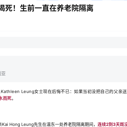
活渴死！生前一直在养老院隔离
利亚
athleen Leung女士现在后悔不已：
如果当初没把自己的父亲送
水而死
。
的父亲Kai Hong Leung先生在温东一处养老院隔离期间，
连续2到3天既