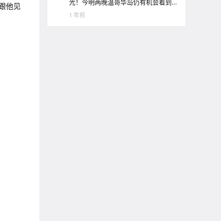
光！今明两晚温哥华岛仍有机会看到
于跟他见
极光哦！
1 年前