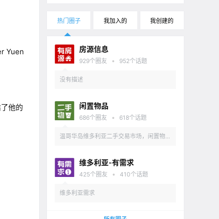
热门圈子
我加入的
我创建的
房源信息
 Yuen
•
929
个圈友
952
个话题
没有描述
闲置物品
评估了他的
•
686
个圈友
618
个话题
温哥华岛维多利亚二手交易市场，闲置物品
出售
维多利亚-有需求
•
425
个圈友
410
个话题
维多利亚需求