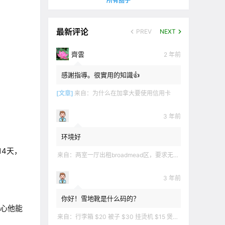
所有圈子
最新评论
PREV
NEXT
齊雲
2 年前
感謝指導。很實用的知識👍
[文章]
来自：
为什么在加拿大要使用信用卡
3 年前
环境好
14天，
来自：
两室一厅出租broadmead区，要求无烟无宠无麻无party，租金2200不包水电有意短信联系2508858496
3 年前
你好！雪地靴是什么码的？
担心他能
来自：
行李箱 $20 被子 $30 挂烫机 $15 煲汤锅 $5 华夫饼机 $5 衣服 $5 雪地靴 $10 滑雪手套 $10 宜家衣物收纳 .