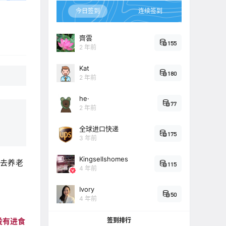
今日签到
连续签到
齊雲
155
2 年前
Kat
180
2 年前
he·
77
2 年前
全球进口快递
175
3 年前
Kingsellshomes
去养老
115
4 年前
Ivory
50
4 年前
签到排行
没有进食