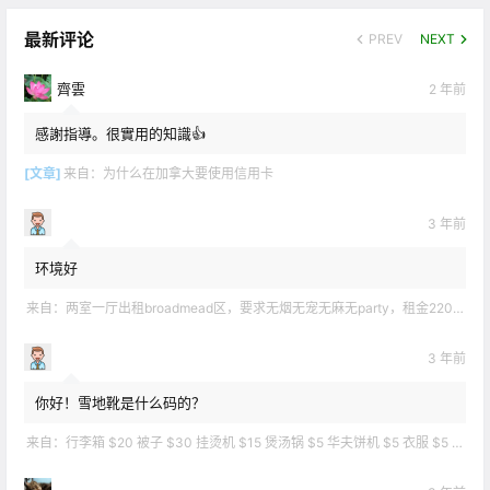
最新评论
PREV
NEXT
齊雲
2 年前
感謝指導。很實用的知識👍
[文章]
来自：
为什么在加拿大要使用信用卡
3 年前
环境好
来自：
两室一厅出租broadmead区，要求无烟无宠无麻无party，租金2200不包水电有意短信联系2508858496
3 年前
你好！雪地靴是什么码的？
来自：
行李箱 $20 被子 $30 挂烫机 $15 煲汤锅 $5 华夫饼机 $5 衣服 $5 雪地靴 $10 滑雪手套 $10 宜家衣物收纳 .