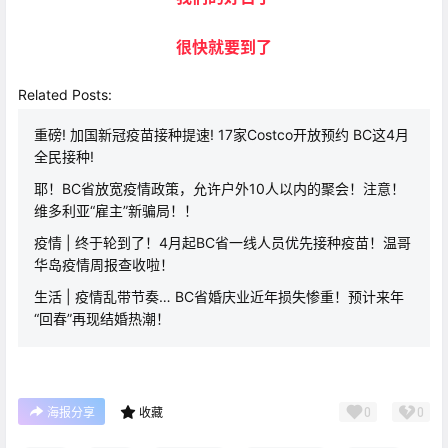
很快就要到了
Related Posts:
重磅! 加国新冠疫苗接种提速! 17家Costco开放预约 BC这4月
全民接种!
耶！BC省放宽疫情政策，允许户外10人以内的聚会！注意！
维多利亚“雇主”新骗局！！
疫情 | 终于轮到了！4月起BC省一线人员优先接种疫苗！温哥
华岛疫情周报查收啦！
生活 | 疫情乱带节奏… BC省婚庆业近年损失惨重！预计来年
“回春”再现结婚热潮！
0
0
海报分享
收藏