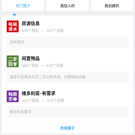
热门圈子
我加入的
我创建的
房源信息
•
929
个圈友
952
个话题
没有描述
闲置物品
•
686
个圈友
618
个话题
温哥华岛维多利亚二手交易市场，闲置物品出售
维多利亚-有需求
•
425
个圈友
410
个话题
维多利亚需求
所有圈子