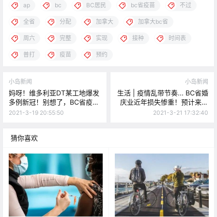
ap
bc
BC居民
bc省疫苗
不过
全省
分配
加拿大
加拿大bc省
周六
完整
实现
接种
时间表
普打
疫苗
预约
小岛新闻
小岛新闻
妈呀！维多利亚DT某工地爆发
生活 | 疫情乱带节奏... BC省婚
多例新冠！别想了，BC省疫情
庆业近年损失惨重！预计来年
政策近期不会放松！
“回春”再现结婚热潮！
2021-3-19 20:55:50
2021-3-21 17:32:40
猜你喜欢