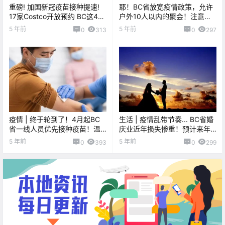
重磅! 加国新冠疫苗接种提速!
耶！BC省放宽疫情政策，允许
17家Costco开放预约 BC这4月
户外10人以内的聚会！注意！
全民接种!
维多利亚“雇主”新骗局！！
5 年前
5 年前
0
313
0
297
疫情 | 终于轮到了！4月起BC
生活 | 疫情乱带节奏... BC省婚
省一线人员优先接种疫苗！温
庆业近年损失惨重！预计来年
哥华岛疫情周报查收啦！
“回春”再现结婚热潮！
5 年前
5 年前
0
393
0
299