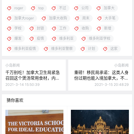
roger
top
不过
公司
加拿大
加拿大roger
加拿大收购
周末
大手笔
学校
封锁
工作
收购
新增
爆发
疫情
维多利亚
维多利亚学校
维多利亚疫情
维多利亚警察
计划
这家
小岛新闻
小岛新闻
千万别吃！加拿大卫生局紧急
重磅！移民局承诺：这类人身
召回这个煲汤常用食材，内含
份过期也能入境加拿大，不影
氰化物！
响移民！
2021-3-14 15:50:39
2021-3-15 20:48:29
猜你喜欢