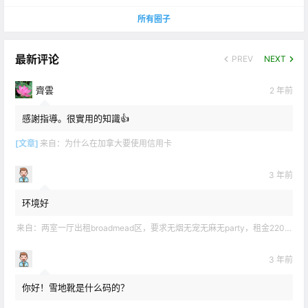
所有圈子
最新评论
PREV
NEXT
齊雲
2 年前
感謝指導。很實用的知識👍
[文章]
来自：
为什么在加拿大要使用信用卡
3 年前
环境好
来自：
两室一厅出租broadmead区，要求无烟无宠无麻无party，租金2200不包水电有意短信联系2508858496
3 年前
你好！雪地靴是什么码的？