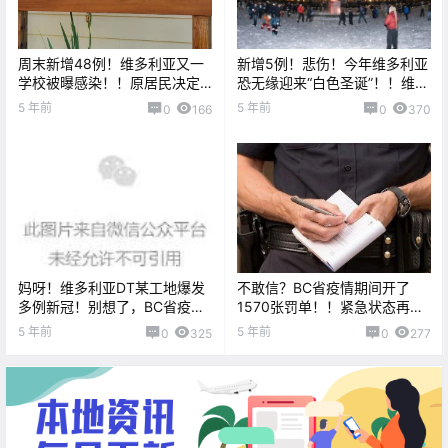
周末新增48例！维多利亚又一
新增5例！悲伤！今年维多利亚
学校被曝感染！！原居民决定
恐无缘迎来“白色圣诞”！！维多
全面封锁控制疫情！！
利亚两架飞机疫情爆发！！
5 年前
5 年前
0
166
0
370
妈呀！维多利亚DT某工地爆发
不敢信？BC省疫情期间开了
多例新冠！别想了，BC省疫情
1570张罚单！！紧急状态再延
政策近期不会放松！
2周...
5 年前
5 年前
0
325
0
277