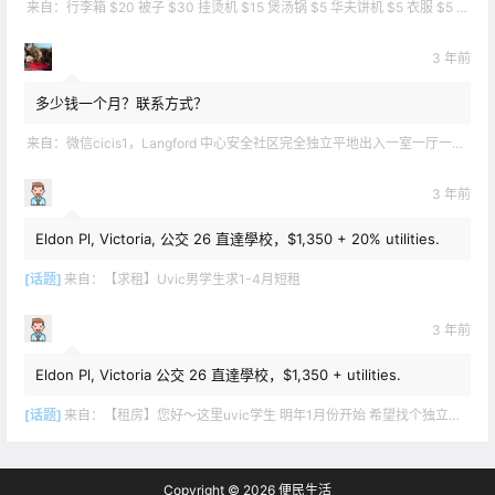
来自：
行李箱 $20 被子 $30 挂烫机 $15 煲汤锅 $5 华夫饼机 $5 衣服 $5 雪地靴 $10 滑雪手套 $10 宜家衣物收纳 .
3 年前
多少钱一个月？联系方式？
来自：
微信cicis1，Langford 中心安全社区完全独立平地出入一室一厅一书房步行5分钟到公车站和商业圈 有后花园和.
3 年前
Eldon Pl, Victoria, 公交 26 直達學校，$1,350 + 20% utilities.
[话题]
来自：
【求租】Uvic男学生求1-4月短租
3 年前
Eldon Pl, Victoria 公交 26 直達學校，$1,350 + utilities.
[话题]
来自：
【租房】您好～这里uvic学生 明年1月份开始 希望找个独立出入的 爱干净 谢谢！
Copyright © 2026
便民生活