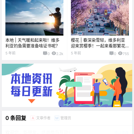
本地 | 天气暖和起来啦！维多
樱花 | 春深染雪轻，维多利亚
利亚钓鱼需要准备啥证书呢？
迎来赏樱季！一起来看那繁花
粉簇吧~
5 年前
5 年前
0
2.2k
0
755
0 条回复
文章作者
管理员
A
M
欢迎您，新朋友，感谢参与互动！
确认修改