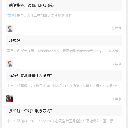
感謝指導。很實用的知識👍
[文章]
来自：
为什么在加拿大要使用信用卡
3 年前
环境好
来自：
两室一厅出租broadmead区，要求无烟无宠无麻无party，租金2200不包水电有意短信联系2508858496
3 年前
你好！雪地靴是什么码的？
来自：
行李箱 $20 被子 $30 挂烫机 $15 煲汤锅 $5 华夫饼机 $5 衣服 $5 雪地靴 $10 滑雪手套 $10 宜家衣物收纳 .
3 年前
多少钱一个月？联系方式？
来自：
微信cicis1，Langford 中心安全社区完全独立平地出入一室一厅一书房步行5分钟到公车站和商业圈 有后花园和.