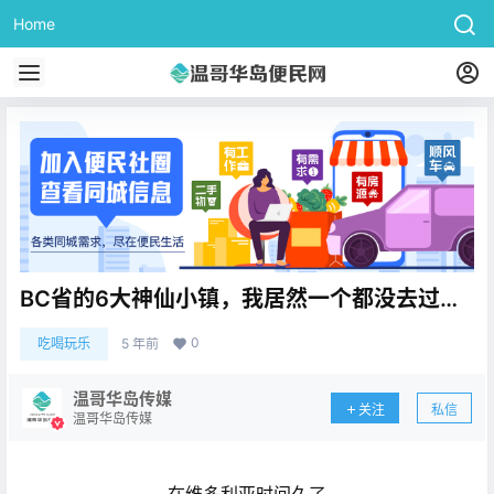
Home
BC省的6大神仙小镇，我居然一个都没去过…
0
吃喝玩乐
5 年前
温哥华岛传媒
关注
私信
温哥华岛传媒