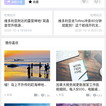
0
0
海报分享
收藏
吃喝玩乐
吃喝玩乐
维多利亚附近的露营神地! 简直
维多利亚去Tofino冲浪40分钟
是世外桃源...
就能到！这个航线开的太好
啦！
2020-10-4 18:56:09
2020-10-4 18:57:25
猜你喜欢
嘘！岛上不外传的赶海神地...
加拿大税务局更新居家工作抵
税细则，每人$500，电脑桌椅
都符合申请条件！
5 年前
5 年前
0
2.8k
0
446