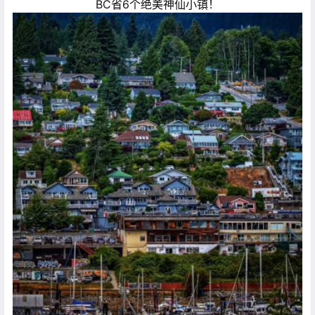
BC省6个绝美神仙小镇！