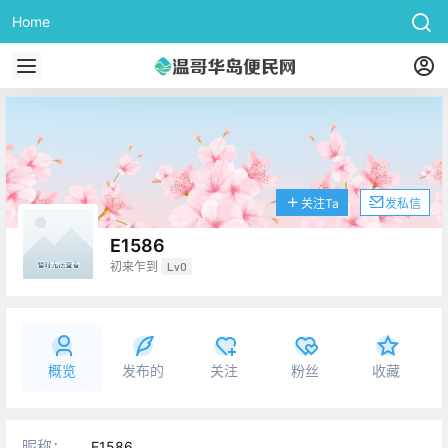
Home
关注Ta
发私信
E1586
初来乍到
Lv0
概览
发布的
关注
粉丝
收藏
昵称：
E1586