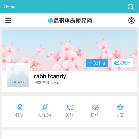
Home
关注Ta
发私信
rabbitcandy
初来乍到
Lv0
概览
发布的
关注
粉丝
收藏