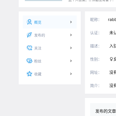
rab
昵称：
概览
未
认证：
发布的
入
描述：
关注
性别：
粉丝
没
网址：
收藏
没
简介：
发布的文章