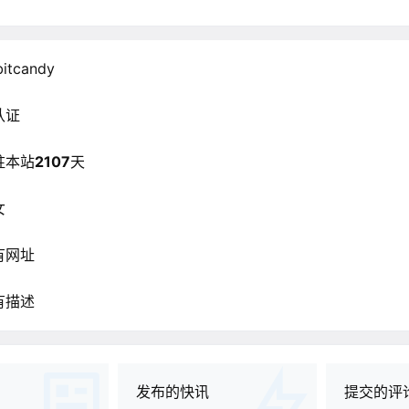
bitcandy
认证
驻本站
2107
天
女
有网址
有描述
发布的快讯
提交的评