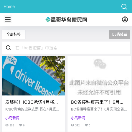
Home
全部标签
bc省疫苗
发钱啦！ICBC承诺4月将发
BC省接种疫苗来了！6月实
完退款支票！周末岛上多所
现全省普打！本周六后可预
ICBC剩余的退款支票 将在4月底前
BC省接种疫苗来了！6月实现全省
学校爆发疫情。。。
寄出 Victoria buzz 好消息来啦！！
约！附：完整时间表
普打！本周六后可预约！附：完整
小岛新闻
小岛新闻
ICBC最新宣布 他们将在4月底之前
时间表
寄出剩下所有和疫情相关的退款支
202
0
392
0
票 总共有286万张左右 符合以下条