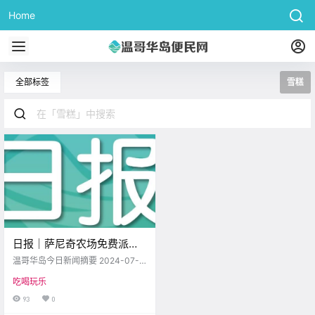
Home
全部标签
雪糕
日报｜萨尼奇农场免费派雪
糕！大批Silk植物奶被召回！
温哥华岛今日新闻摘要 2024-07-0
9 Michell's Farm给儿童免费派雪糕
吃喝玩乐
萨尼奇半岛上的Michell's Farm为5
岁及以下的儿童免费提供冰淇淋啦
93
0
～这一活动已经延续了18年啦。周.