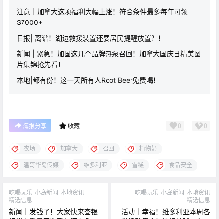
注意｜加拿大这项福利大幅上涨！符合条件最多每年可领
$7000+
日报| 离谱！湖边救援装置还要居民提醒放置？！
新闻 | 紧急！加国这几个品牌热泵召回！加拿大国庆日精美图
片集锦抢先看！
本地|都有份！这一天所有人Root Beer免费喝！
0
0
海报分享
收藏
农场
加拿大
召回
植物奶
温哥华岛传媒
维多利亚
雪糕
食品安全
吃喝玩乐
小岛新闻
本地资讯
吃喝玩乐
小岛新闻
本地资讯
精选信息
精选信息
新闻｜发钱了！大家快来查银
活动｜幸福！维多利亚本周各