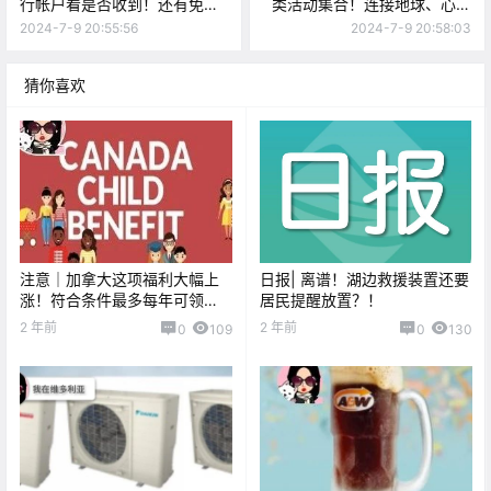
行帐户看是否收到！还有免费
类活动集合！连接地球、心灵
空调快来领！！
疗愈！
2024-7-9 20:55:56
2024-7-9 20:58:03
猜你喜欢
注意｜加拿大这项福利大幅上
日报| 离谱！湖边救援装置还要
涨！符合条件最多每年可领
居民提醒放置？！
$7000+
2 年前
2 年前
0
109
0
130