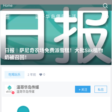
Home
温哥华岛便民生活
日报｜萨尼奇农场免费派雪糕！大批Silk植物
奶被召回！
0
吃喝玩乐
2 年前
温哥华岛传媒
关注
私信
温哥华岛传媒