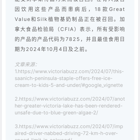
因饮用这些产品而患病后，18款Great
Value和Silk植物基奶制品正在被召回。加
拿大食品检验局（CFIA）表示，所有受影响
的产品的产品代码为7825，并且最佳食用日
期为2024年10月4日及之前。
文章来源：
1.https://www.victoriabuzz.com/2024/07/this-
saanich-peninsula-staple-offers-free-ice-
cream-to-kids-5-and-under/#google_vignette
2.https://www.victoriabuzz.com/2024/07/anot
her-greater-victoria-lake-has-been-rendered-
unsafe-due-to-blue-green-algae-2/
3.https://www.victoriabuzz.com/2024/07/imp
aired-driver-nabbed-driving-72-km-h-over-
speed-limit-in-colwood/