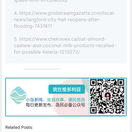
4. https://www.goldstreamgazette.com/local-
news/langford-city-hall-reopens-after-
flooding-7431611
5. https://www.cheknews.ca/oat-almond-
cashew-and-coconut-milk-products-recalled-
for-possible-listeria-1213272/
Related Posts: