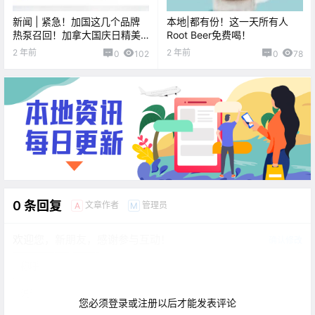
新闻 | 紧急！加国这几个品牌
本地|都有份！这一天所有人
热泵召回！加拿大国庆日精美
Root Beer免费喝！
图片集锦抢先看！
2 年前
2 年前
0
102
0
78
0 条回复
文章作者
管理员
A
M
欢迎您，新朋友，感谢参与互动！
确认修改
您必须登录或注册以后才能发表评论