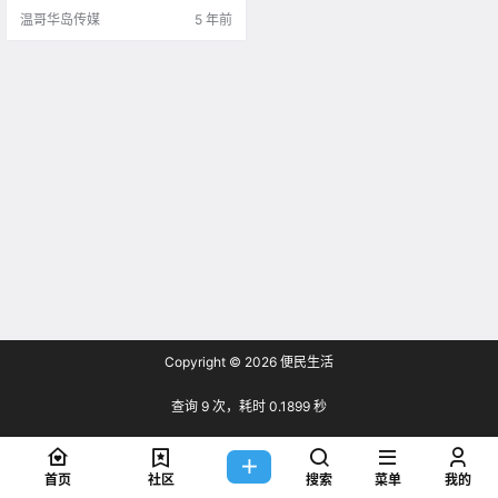
时内的阴性新冠检测报告，也可出
温哥华岛传媒
5 年前
示14至90天内的阳.
Copyright © 2026
便民生活
查询 9 次，耗时 0.1899 秒
首页
社区
搜索
菜单
我的