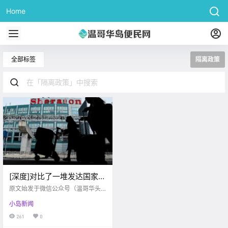
Home
全部标签
隔离政策
[深度]对比了一堆发达国家的
强制隔离政策后，发现加拿
原文始发于微信公众号（温哥华头
大有个大漏洞
条）：维多利亚 2月15日，加拿大正
小岛新闻
式开始要求所有陆路入境的非必要
旅行者提供新冠测试文件。从美加
261
0
陆路口岸入境时，旅客可出示72小