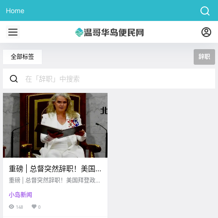
Home
全部标签
辞职
重磅 | 总督突然辞职！美国
拜登政府上台，对加拿大是
重磅 | 总督突然辞职！美国拜登政府
利是弊？
上台，对加拿大是利是弊？
小岛新闻
148
0