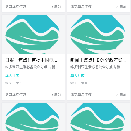
们一起来看看 身边都发生了 哪些新
被银行收取45刀的 NSF（存款不足
温哥华岛传媒
3 周前
温哥华岛传媒
3 周前
鲜事吧！ S.
费） 已经让.
日报｜焦点！首批中国电动
新闻｜焦点！BC省“政府买
汽车抵达加拿大！Saanich发
空置公寓”计划引爆国会，自
维多利亚生活必备公众号点击 我在
维多利亚生活必备公众号点击 我在
生严重袭击案，受害者身
维多利亚 关注并置顶 2026.7.8 我想
由党一票否决拒绝被查！维
维多利亚 关注并置顶 2026.7.7 我想
华人社区
华人社区
一直在你身边北美最大亚洲超市您
一直在你身边UPS维多利亚DT店北
亡，嫌疑人被控谋杀！
多利亚免费夏日系列音乐节
值得信赖的地产经纪公元2026年7
美最大亚洲超市 大家周二好呀~ 新
7
0
8
0
回归啦！
月8日 农历5月24日 星期三 巨蟹座
的一周步入正轨 希望你精神满满~
< 今日黄历 > 维多利亚本周气象预
让我们一起来看看 身边都发生了 哪
温哥华岛传媒
3 周前
温哥华岛传媒
3 周前
报（.
些新鲜事吧！.