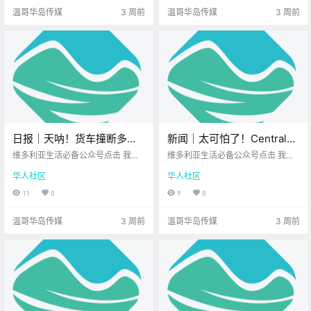
先来看看岛上的新闻吧！ 护士罢工
论你是想在草地上 听一场免费的露
温哥华岛传媒
3 周前
温哥华岛传媒
3 周前
扩大至温哥.
天音乐会 还.
日报｜天呐！货车撞断多根
新闻｜太可怕了！Central
电线杆，Malahat公路严重瘫
Saanich恶犬伤人，三岁幼童
维多利亚生活必备公众号点击 我在
维多利亚生活必备公众号点击 我在
痪数小时！维多利亚市中心
维多利亚 关注并置顶 2026.7.10 我
被咬掉半只耳朵！温哥华岛
维多利亚 关注并置顶 2026.7.9 我想
华人社区
华人社区
想一直在你身边北美最大亚洲超市
一直在你身边UPS维多利亚DT店北
将建22层混合用途公寓楼！
惊现神秘“双头蛇”？
您值得信赖的地产经纪公元2026年
美最大亚洲超市 大家周四好呀~ 一
11
0
9
0
7月10日 农历5月26日 星期五 巨蟹
周接近尾声 你的心情还好吗？ 先来
座 < 今日黄历 > 维多利亚本周气象
一起看看 今天的新闻吧！ Central S
温哥华岛传媒
3 周前
温哥华岛传媒
3 周前
预报.
aanich恶.