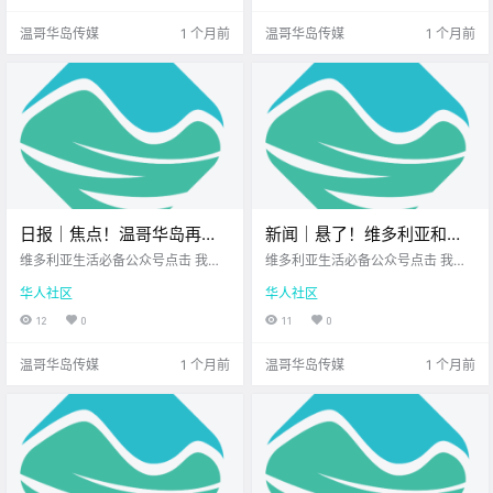
多 值得关注的新鲜事 让我们一起来
神秘又美丽的地方 距离我们更近
温哥华岛传媒
1 个月前
温哥华岛传媒
1 个月前
看看吧！ .
哦！ 现在出.
日报｜焦点！温哥华岛再现
新闻｜悬了！维多利亚和
两起人为引发山火！
Saanich还能合并吗？维多利
维多利亚生活必备公众号点击 我在
维多利亚生活必备公众号点击 我在
Goldstream公园登山步道关
维多利亚 关注并置顶 2026.6.22 我
亚Bay Centre迎来新东家，
维多利亚 关注并置顶 2026.6.23 我
华人社区
华人社区
想一直在你身边您值得信赖的地产
想一直在你身边北美最大亚洲超市
闭！
商场定位要大改？
经纪北美最大亚洲超市公元2026年
您值得信赖的地产经纪 大家周二好
12
0
11
0
6月22日 农历5月8日 星期一 巨蟹
呀~ 新的一周步入正轨 岛上又多了
座 < 今日黄历 > 维多利亚本周气象
很多 值得关注的新鲜事 让我们一起
温哥华岛传媒
1 个月前
温哥华岛传媒
1 个月前
预报（.
来看看吧！ .