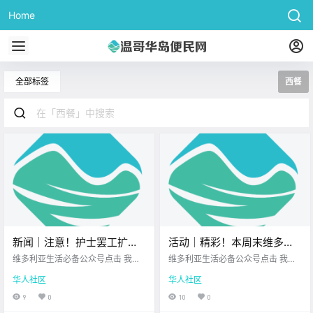
Home
全部标签
西餐
新闻｜注意！护士罢工扩大
活动｜精彩！本周末维多利
至温哥华岛，这些医疗服务
亚有后院音乐节、户外表演
维多利亚生活必备公众号点击 我在
维多利亚生活必备公众号点击 我在
可能会延期！ 联邦政府整治
维多利亚 关注并置顶 2026.7.10 我
节、牛仔节派对、复古车
维多利亚 关注并置顶 2026.7.10 我
华人社区
华人社区
想一直在你身边UPS维多利亚DT店
想一直在你身边维多利亚顶级科创
临时外籍劳工项目，11家温
展、音乐剧演出、果园集
北美最大亚洲超市 大家周五好呀~
学校您值得信赖的地产经纪 维多利
9
0
10
0
岛雇主被罚21万刀！
市、夏日游园会！
周末近在眼前 在准备放松度假之前
亚的周末狂欢 正式拉开序幕啦！ 无