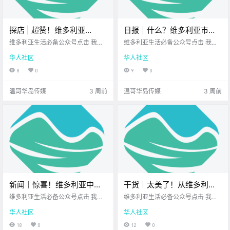
探店 | 超赞！维多利亚
日报｜什么？维多利亚市中
downtown这家口碑爆棚的
心发生随机袭击事件！BC省
维多利亚生活必备公众号点击 我在
维多利亚生活必备公众号点击 我在
素食餐厅，不仅美味健康，
维多利亚 关注并置顶 2026.7.7 我想
护士抗议升级并投诉雇主恐
维多利亚 关注并置顶 2026.7.7 我想
华人社区
华人社区
一直在你身边维多利亚顶级科创学
一直在你身边北美最大亚洲超市您
还超懂亚洲胃！
吓！
校您值得信赖的地产经纪 上周末跟
值得信赖的地产经纪公元2026年7
8
0
9
0
朋友在downtown见面 正好最近想
月7日 农历5月23日 星期二 巨蟹座
吃点素的清爽一下 便走进了这家 听
< 今日黄历 > 维多利亚本周气象预
温哥华岛传媒
3 周前
温哥华岛传媒
3 周前
很多人推荐过 .
报（.
新闻｜惊喜！维多利亚中餐
干货｜太美了！从维多利亚
馆本周推出音乐沙龙晚宴！
出发，探秘华盛顿州的六处
维多利亚生活必备公众号点击 我在
维多利亚生活必备公众号点击 我在
维多利亚清真寺领袖街头无
维多利亚 关注并置顶 2026.6.22 我
绝美风景！
维多利亚 关注并置顶 2026.6.22 我
华人社区
华人社区
想一直在你身边北美最大亚洲超市
想一直在你身边您值得信赖的地产
端遇袭！
您值得信赖的地产经纪 大家周一好
经纪 你可能以为从维多利亚 去温哥
18
0
12
0
呀~ 新的一周开始了 岛上又多了很
华最方便 但其实美国华盛顿州 那些