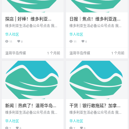
探店 | 好棒！维多利亚
日报｜焦点！维多利亚连犯
Uptown这家艺术感咖啡馆，
两案的嫌疑人已被起诉！温
维多利亚生活必备公众号点击 我在
维多利亚生活必备公众号点击 我在
逛街歇脚首选！
维多利亚 关注并置顶 2026.6.23 我
哥华岛突发两起山火！
维多利亚 关注并置顶 2026.6.23 我
华人社区
华人社区
想一直在你身边UPS维多利亚DT店
想一直在你身边您值得信赖的地产
您值得信赖的地产经纪 前几天在Upt
经纪UPS维多利亚DT店公元2026年
11
0
11
0
own逛街 我偶然发现了这家 名为Rh
6月23日 农历5月9日 星期二 巨蟹
ino Coffee的咖啡馆 当时逛得有些
座 < 今日黄历 > 维多利亚本周气象
温哥华岛传媒
1 个月前
温哥华岛传媒
1 个月前
累了 正想着找.
预报（.
新闻｜热疯了！温哥华岛多
干货｜银行敢拖延？加拿大
地打破历史同期最高气温纪
政府新规出手，再也不用和
维多利亚生活必备公众号点击 我在
维多利亚生活必备公众号点击 我在
录！Saanich草莓节要来啦！
维多利亚 关注并置顶 2026.6.24 我
客服拉锯了！
维多利亚 关注并置顶 2026.6.24 我
华人社区
华人社区
想一直在你身边北美最大亚洲超市
想一直在你身边您值得信赖的地产
您值得信赖的地产经纪 大家周三好
经纪UPS维多利亚DT店 大家有没有
7
0
7
0