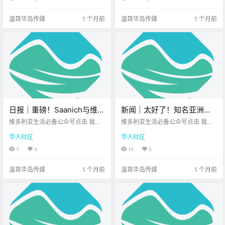
呀~ 新的一周步入正轨 岛上又多了
过 这种抓狂的经历 银行扣错了费 或
很多 值得关注的新鲜事 让我们一起
者办业务出了差错 你火急火燎地去
温哥华岛传媒
1 个月前
温哥华岛传媒
1 个月前
来看看吧！ .
找客服投诉 .
日报｜重磅！Saanich与维多
新闻｜太好了！知名亚洲购
利亚合并公投被判定不具法
物平台亚米登陆加拿大！别
维多利亚生活必备公众号点击 我在
维多利亚生活必备公众号点击 我在
律约束力！盐泉岛商业橄榄
维多利亚 关注并置顶 2026.6.24 我
错过这波早鸟福利！加勒比
维多利亚 关注并置顶 2026.6.25 我
华人社区
华人社区
想一直在你身边您值得信赖的地产
想一直在你身边北美最大亚洲超市
农场挂牌出售！
文化节重返维多利亚！
经纪UPS维多利亚DT店公元2026年
您值得信赖的地产经纪 大家周四好
7
0
19
0
6月24日 农历5月10日 星期三 巨蟹
呀~ 一周过半 岛上又多了很多 值得
座 < 今日黄历 > 维多利亚本周气象
关注的新鲜事 让我们一起来看看
温哥华岛传媒
1 个月前
温哥华岛传媒
1 个月前
预报（.
吧！ 北美知.