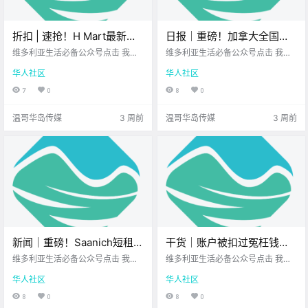
折扣 | 速抢！H Mart最新优
日报｜重磅！加拿大全国牛
惠来啦！Walmart、Thrifty
肉价格垄断案达成和解，涉
维多利亚生活必备公众号点击 我在
维多利亚生活必备公众号点击 我在
Foods、Fairway好价不断！
维多利亚 关注并置顶 2026.7.9 我想
案公司拟支付近800万加
维多利亚 关注并置顶 2026.7.9 我想
华人社区
华人社区
一直在你身边维多利亚顶级科创学
一直在你身边北美最大亚洲超市您
元！BC省护士下周扩大罢
校您值得信赖的地产经纪 每周折扣
值得信赖的地产经纪公元2026年7
7
0
8
0
工，维多利亚两家主要医院
时间到！ 博主特意为 大家精选了 维
月9日 农历5月25日 星期四 巨蟹座
加入！
多利亚各大 商超的超值优惠 无论是
< 今日黄历 > 维多利亚本周气象预
温哥华岛传媒
3 周前
温哥华岛传媒
3 周前
美食饮品 .
报（.
新闻｜重磅！Saanich短租终
干货｜账户被扣过冤枉钱的
于迎来松绑！每年最多可租
速看！CIBC豪掷1000万和解
维多利亚生活必备公众号点击 我在
维多利亚生活必备公众号点击 我在
120天，明年1月正式开跑！
维多利亚 关注并置顶 2026.7.8 我想
金，这次可能全自动退到你
维多利亚 关注并置顶 2026.7.8 我想
华人社区
华人社区
一直在你身边UPS维多利亚DT店北
一直在你身边您值得信赖的地产经
Saanich免费公园音乐会正式
账上！
美最大亚洲超市 大家周三好呀~ 一
纪维多利亚顶级科创学校 在加拿大
8
0
8
0
开唱！
周步入正轨 希望你精神满满~ 让我
生活 如果不小心遇到账户余额不足