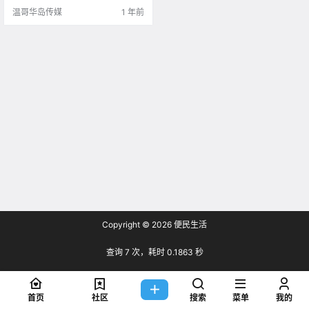
可以享受阳光和微风呢～ 那么，现
温哥华岛传媒
1 年前
在.
Copyright © 2026
便民生活
查询 7 次，耗时 0.1863 秒
首页
社区
搜索
菜单
我的