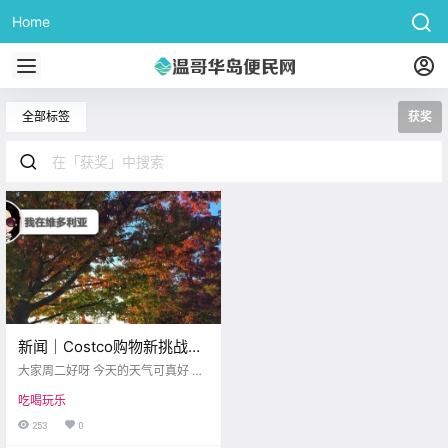
Home
全部标签
获奖
新闻｜Costco购物新挑战！
Langford交通拥堵因新学校
大家周二好呀 今天的天气可真好 你
建设加剧！维多利亚被评为
们有没有偷个闲去户外 感受一下阳
吃喝玩乐
光的温暖呢？ 如果没有也没关系哦
秋季旅游首选地~
因为接下来的一周 维多利亚都会被
253
0
这样的好天气包围！ 有大把的时间